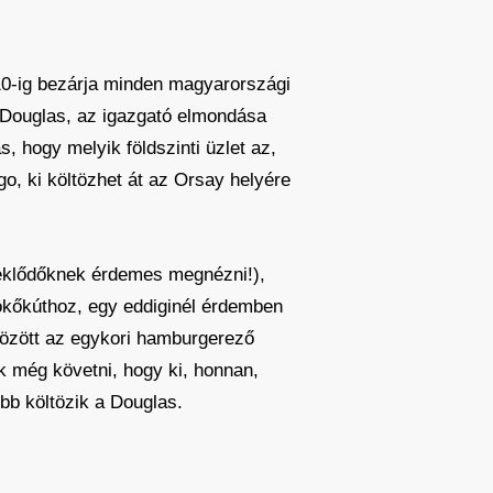
s 10-ig bezárja minden magyarországi
 a Douglas, az igazgató elmondása
, hogy melyik földszinti üzlet az,
o, ki költözhet át az Orsay helyére
rdeklődőknek érdemes megnézni!),
kőkúthoz, egy eddiginél érdemben
tözött az egykori hamburgerező
k még követni, hogy ki, honnan,
bb költözik a Douglas.