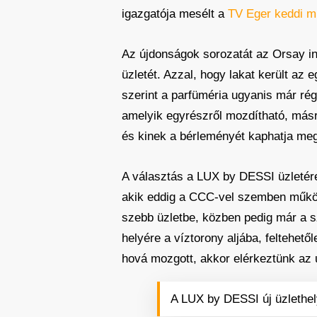
igazgatója mesélt a
TV Eger keddi 
Az újdonságok sorozatát az Orsay ind
üzletét. Azzal, hogy lakat került az 
szerint a parfüméria ugyanis már rég
amelyik egyrészről mozdítható, másré
és kinek a bérleményét kaphatja me
A választás a LUX by DESSI üzletére 
akik eddig a CCC-vel szemben működ
szebb üzletbe, közben pedig már a s
helyére a víztorony aljába, feltehet
hová mozgott, akkor elérkeztünk az 
A LUX by DESSI új üzlethel