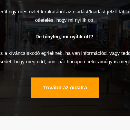
rül egy üres üzlet kirakatából az eladást/kiadást jelző tábla,
ötletelés, hogy mi nyílik ott.
De tényleg, mi nyílik ott?
s a kíváncsiskodó egrieknek, ha van információd, vagy tedd
sedet, hogy megtudd, amit pár hónapon belül amúgy is megt
Tovább az oldalra