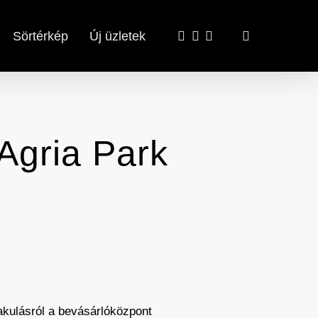
x-
facebook
email
search
Sörtérkép
Új üzletek
twitter
Agria Park
alakulásról a bevásárlóközpont