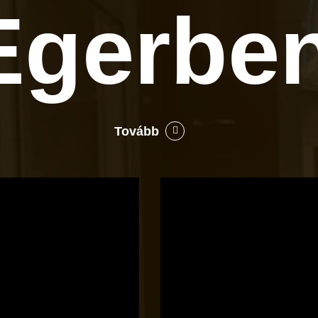
Egerbe
Tovább
Bocó
Príma
cukrászata