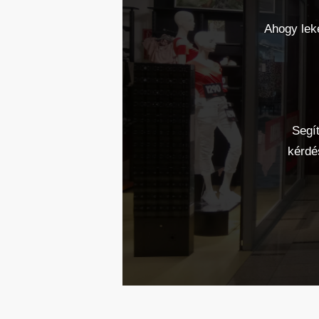
Ahogy leke
Segít
kérdé