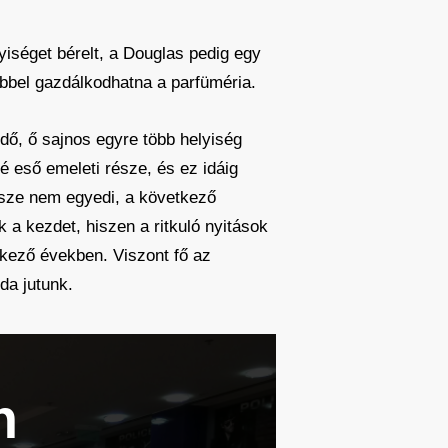
iséget bérelt, a Douglas pedig egy
öbbel gazdálkodhatna a parfüméria.
ődő, ő sajnos egyre több helyiség
é eső emeleti része, és ez idáig
ersze nem egyedi, a következő
a kezdet, hiszen a ritkuló nyitások
tkező években. Viszont fő az
da jutunk.
n