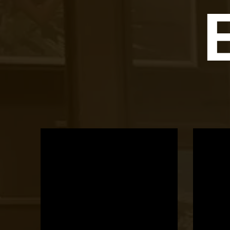
OTBike
Kerékpárszerviz