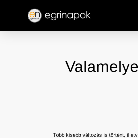
Skip
to
main
content
Valamelye
Több kisebb változás is történt, ille