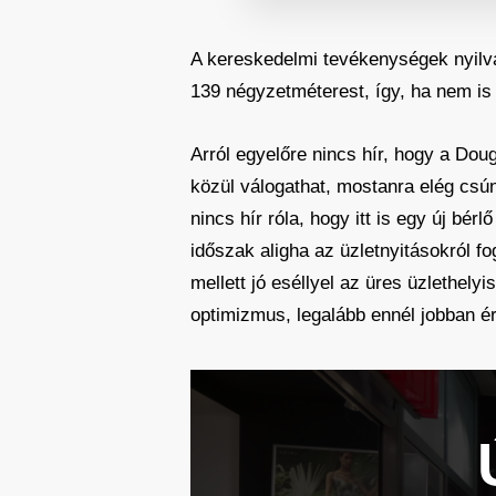
A kereskedelmi tevékenységek nyilvá
139 négyzetméterest, így, ha nem is
Arról egyelőre nincs hír, hogy a Dou
közül válogathat, mostanra elég csún
nincs hír róla, hogy itt is egy új b
időszak aligha az üzletnyitásokról 
mellett jó eséllyel az üres üzlethe
optimizmus, legalább ennél jobban ér