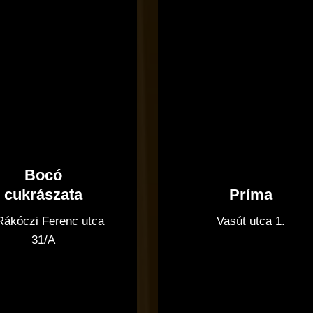
Bocó
Príma
cukrászata
Vasút utca 1.
 Rákóczi Ferenc utca
31/A