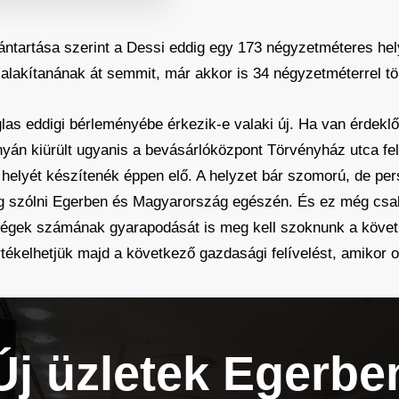
ntartása szerint a Dessi eddig egy 173 négyzetméteres hely
 alakítanának át semmit, már akkor is 34 négyzetméterrel t
glas eddigi bérleményébe érkezik-e valaki új. Ha van érdekl
yán kiürült ugyanis a bevásárlóközpont Törvényház utca fel
érlő helyét készítenék éppen elő. A helyzet bár szomorú, de p
fog szólni Egerben és Magyarország egészén. És ez még csak 
lyiségek számának gyarapodását is meg kell szoknunk a köve
tékelhetjük majd a következő gazdasági felívelést, amikor o
Új üzletek Egerbe