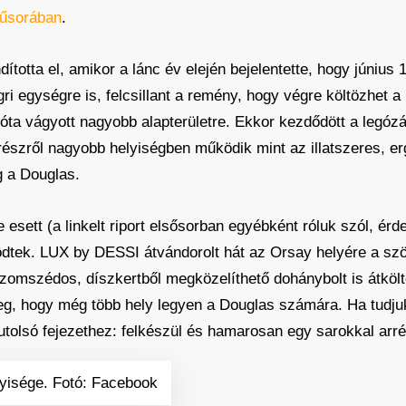
műsorában
.
ította el, amikor a lánc év elején bejelentette, hogy júniu
egri egységre is, felcsillant a remény, hogy végre költözhet
óta vágyott nagyobb alapterületre. Ekkor kezdődött a legózás
szről nagyobb helyiségben működik mint az illatszeres, erg
g a Douglas.
esett (a linkelt riport elsősorban egyébként róluk szól, é
tek. LUX by DESSI átvándorolt hát az Orsay helyére a szö
zomszédos, díszkertből megközelíthető dohánybolt is átköl
őleg, hogy még több hely legyen a Douglas számára. Ha tudju
utolsó fejezethez: felkészül és hamarosan egy sarokkal arré
yisége. Fotó: Facebook