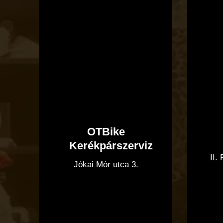
OTBike
Kerékpárszerviz
II.
Jókai Mór utca 3.