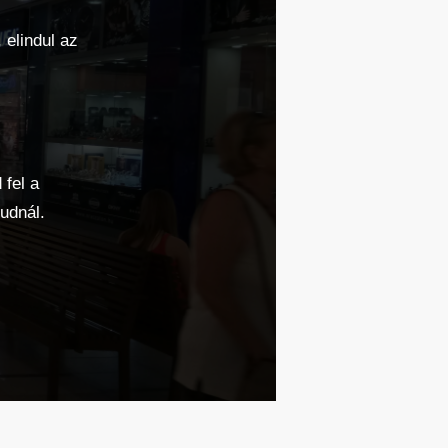
 elindul az
 fel a
udnál.