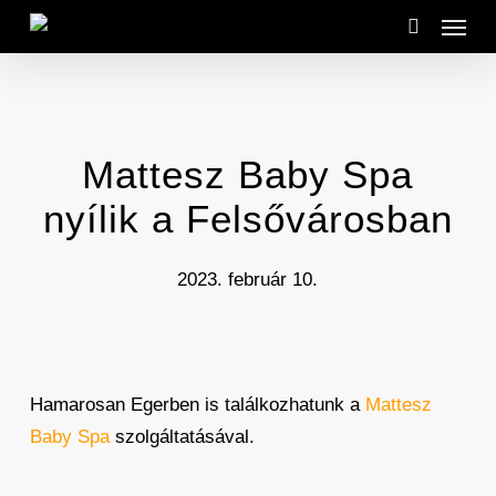
Menu
Skip
to
search
main
content
Mattesz Baby Spa
nyílik a Felsővárosban
2023. február 10.
Hamarosan Egerben is találkozhatunk a
Mattesz
Baby Spa
szolgáltatásával.