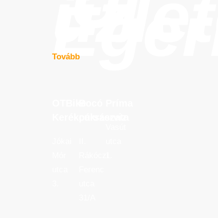
Új
üzle
Eger
Tovább
OTBike
Bocó
Príma
OTBike
Bocó
Príma
Kerékpárszerviz
cukrászata
Kerékpárszerviz
cukrászata
Vasút
Jókai
II.
utca
Mór
Rákóczi
1.
utca
Ferenc
3.
utca
31/A