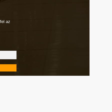
fel az