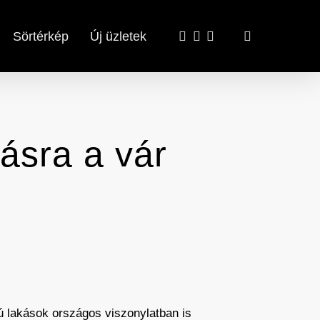
x-
facebook
email
search
Sörtérkép
Új üzletek
twitter
dásra a vár
ú lakások országos viszonylatban is