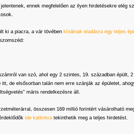
 jelentenek, ennek megfelelően az ilyen hirdetésekre elég sz
kosok.
t ki a piacra, a vár tövében
kínálnak eladásra egy teljes ép
ó szomszéd:
számról van szó, ahol egy 2 szintes, 19. században épült, 2
ne itt, de elsősorban talán nem erre szánják az épületet, aho
tségvetés” máris rendelkezésre áll.
gyzetméterárral, összesen 169 millió forintért vásárolható 
 érdeklődők
ide kattintva
tekinthetik meg a teljes hirdetést.