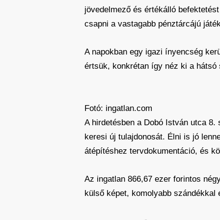
jövedelmező és értékálló befektetést
csapni a vastagabb pénztárcájú játé
A napokban egy igazi ínyencség kerül
értsük, konkrétan így néz ki a háts
Fotó: ingatlan.com
A hirdetésben a Dobó István utca 8. 
keresi új tulajdonosát. Élni is jó len
átépítéshez tervdokumentáció, és köl
Az ingatlan 866,67 ezer forintos né
külső képet, komolyabb szándékkal