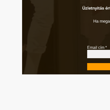
Üzletnyitás ér
Ha megad
Email cím
*