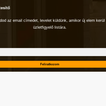
tesítő
od az email címedet, levelet küldünk, amikor új elem kerül 
üzletfigyelő listára.