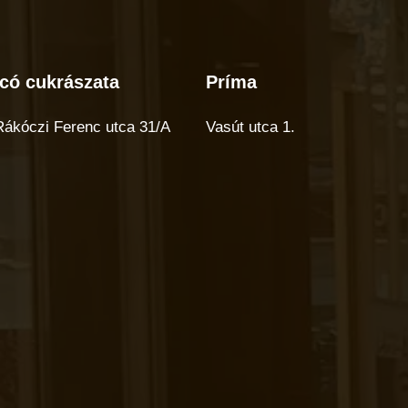
có cukrászata
Príma
có
Príma
rászata
 Rákóczi Ferenc utca 31/A
Vasút utca 1.