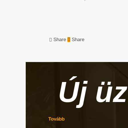
Share
Share
Új ü
Tovább