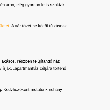
ép áron, elég gyorsan le is szoktak
ületet
. A vár tövét ne költői túlzásnak
 lakásos, részben felújítandó ház
gy írják, „apartmanház céljára történő
meg. Kedvhozóként mutatunk néhány