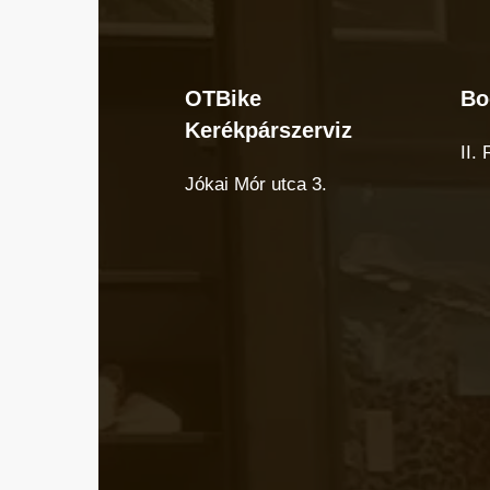
OTBike
Bo
OTBike
Bo
Kerékpárszerviz
Kerékpárszerviz
cuk
II.
Jókai Mór utca 3.