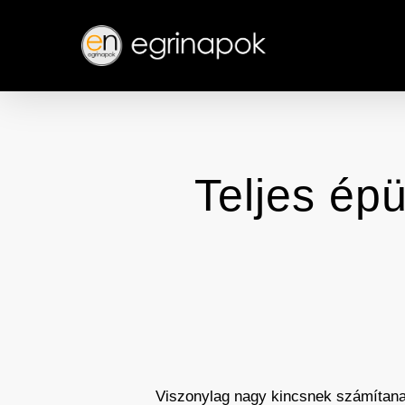
Skip
to
main
content
Teljes épü
Viszonylag nagy kincsnek számítanak