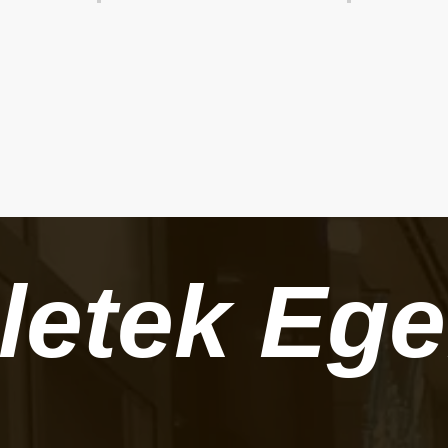
zletek
Ege