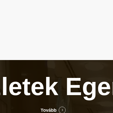
zletek
Ege
Tovább