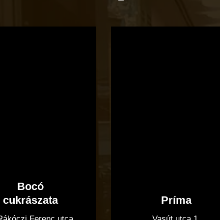
Bocó
Príma
cukrászata
Bocó
Príma
cukrászata
Vasút utca 1.
 Rákóczi Ferenc utca