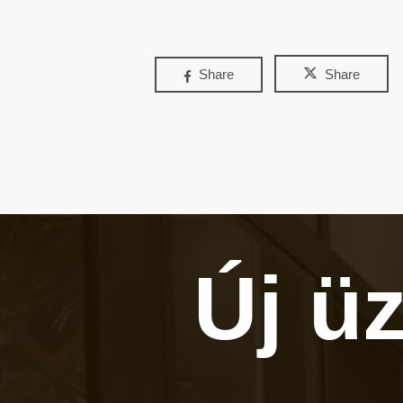
Share
Share
Új ü