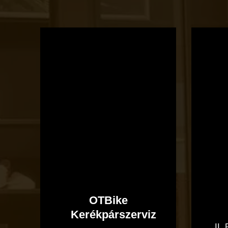
OTBike
Kerékpárszerviz
OTBike
Kerékpárszerviz
II.