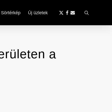
x-
facebook
email
search
Sörtérkép
Új üzletek
twitter
területen a