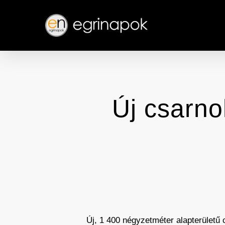
Skip
to
main
content
Új csarnok
Új, 1 400 négyzetméter alapterületű