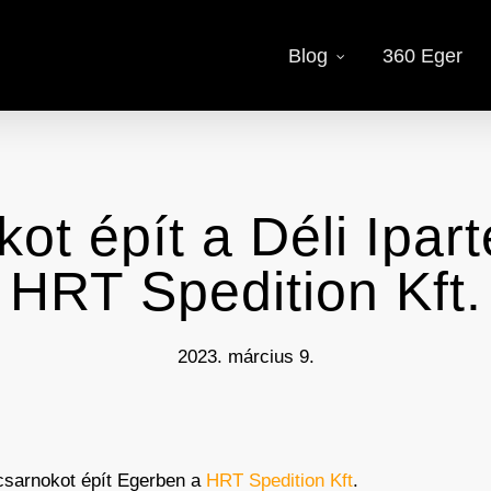
Blog
360 Eger
ot épít a Déli Ipar
HRT Spedition Kft.
2023. március 9.
 csarnokot épít Egerben a
HRT Spedition Kft
.