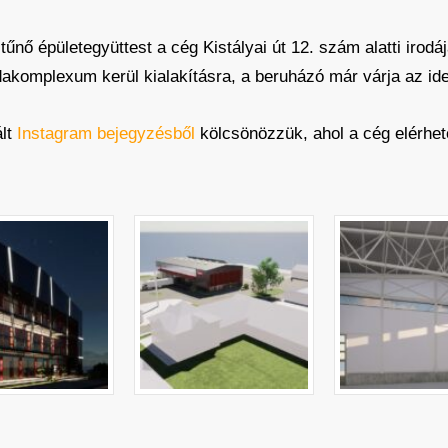
tűnő épületegyüttest a cég Kistályai út 12. szám alatti irodáj
dakomplexum kerül kialakításra, a beruházó már várja az ide
ált
Instagram bejegyzésből
kölcsönözzük, ahol a cég elérhető