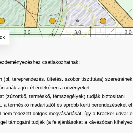
ok
ó kezdeményezéshez csatlakozhatnak:
 (pl. tereprendezés, ültetés, szobor tisztítása) szeretnének
jánlanák a jó cél érdekében a növényeket
at (zúzottkő, terméskő, fémszegélyek) tudják biztosítani
át, a terméskő madáritatót és apróbb kerti berendezéseket el
ól nem fedezett dolgok megvásárlását, így a Kracker udvar 
el támogatni tudják (a felajánlásokat a kávézóban kihelye