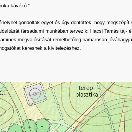
ooka kávézó.”
tóhelynél gondoltak egyet és úgy döntöttek, hogy megszépíti
lósítását társadalmi munkában tervezik: Hacsi Tamás táj- 
 aminek megvalósítását remélhetőleg hamarosan jóváhagyja
mogatókat keresnek a kivitelezéshez.