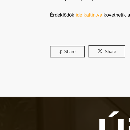
Érdeklődők
ide kattintva
követhetik a
Share
Share