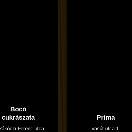
Bocó
Príma
cukrászata
Vasút utca 1.
 Rákóczi Ferenc utca