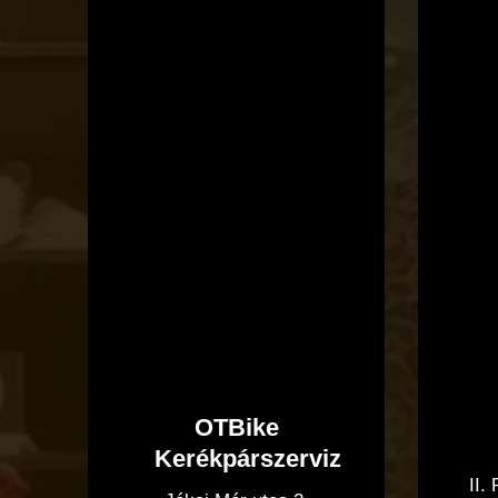
OTBike
Kerékpárszerviz
II.