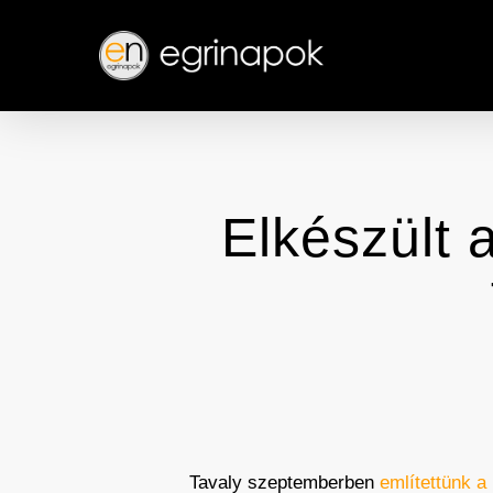
Skip
to
main
content
Elkészült 
Tavaly szeptemberben
említettünk a