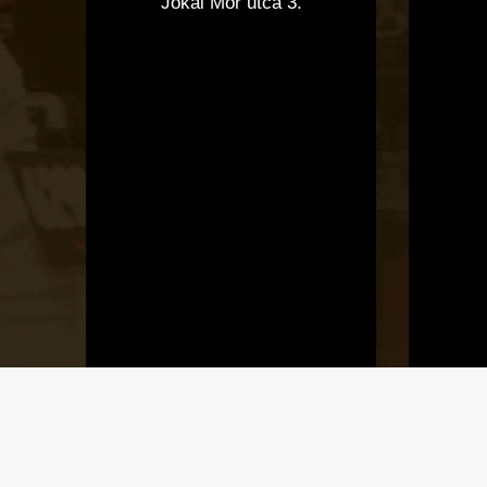
Jókai Mór utca 3.