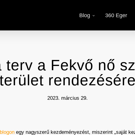
Blog
360 Eger
a terv a Fekvő nő sz
terület rendezésér
2023. március 29.
 blogon
egy nagyszerű kezdeményezést, miszerint „saját ke