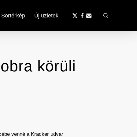
x-
facebook
email
search
Sörtérkép
Új üzletek
twitter
obra körüli
e
zébe venné a Kracker udvar