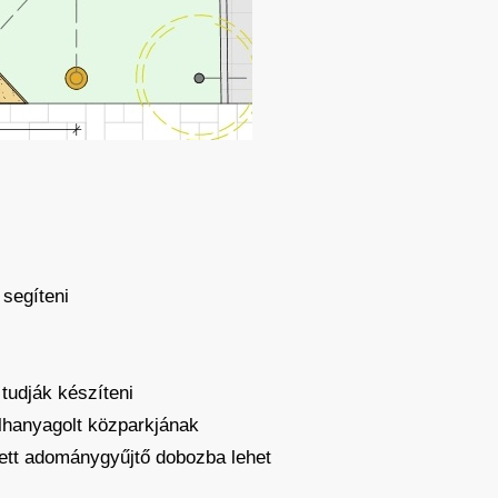
 segíteni
 tudják készíteni
elhanyagolt közparkjának
zett adománygyűjtő dobozba lehet