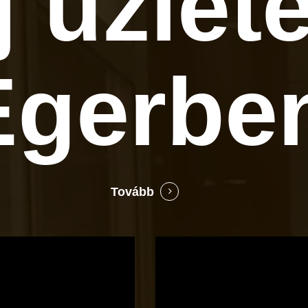
j üzlet
Egerbe
Tovább
Bocó
Príma
cukrászata