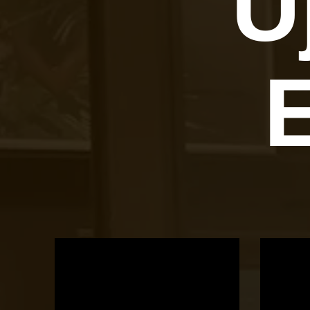
Ú
OTBike
Kerékpárszerviz