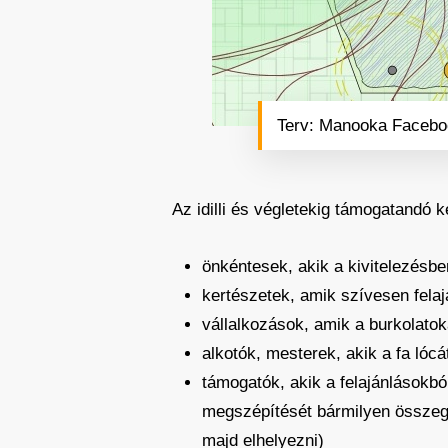
Terv: Manooka Facebo
Az idilli és végletekig támogatand
önkéntesek, akik a kivitelezésben
kertészetek, amik szívesen fela
vállalkozások, amik a burkolatok
alkotók, mesterek, akik a fa lóc
támogatók, akik a felajánlásokb
megszépítését bármilyen összegg
majd elhelyezni)