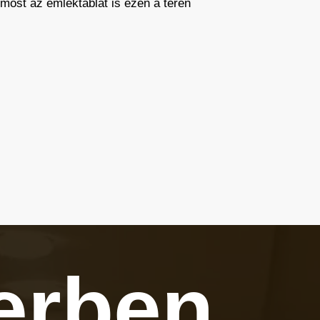
– most az emléktáblát is ezen a téren
erben