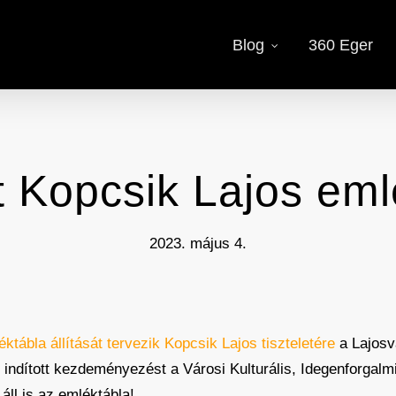
Blog
360 Eger
t Kopcsik Lajos eml
2023. május 4.
éktábla állítását tervezik Kopcsik Lajos tiszteletére
a Lajosv
indított kezdeményezést a Városi Kulturális, Idegenforgalmi 
áll is az emléktábla!