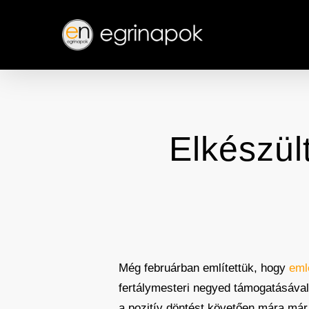
Skip
to
main
content
Elkészül
Még februárban említettük, hogy
eml
fertálymesteri negyed támogatásával 
a pozitív döntést követően mára már 