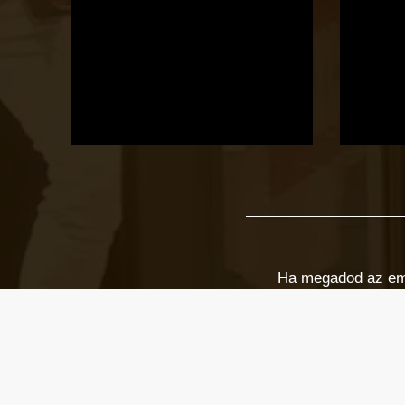
Ha megadod az email
Email cím
*