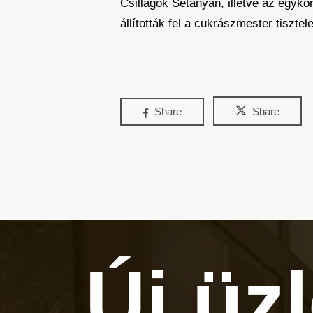
Csillagok Sétányán, illetve az egykor
állították fel a cukrászmester tisztele
Share
Share
Új üz