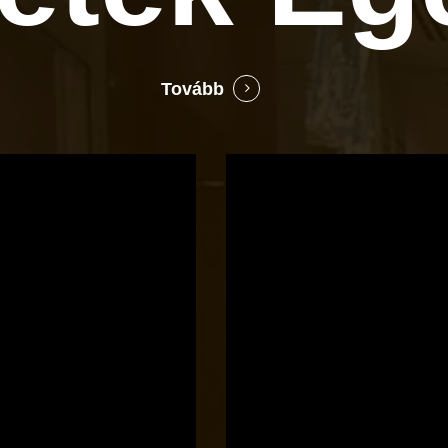
Tovább
Bocó
Príma
cukrászata