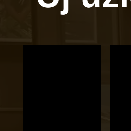
OTBike
Kerékpárszerviz