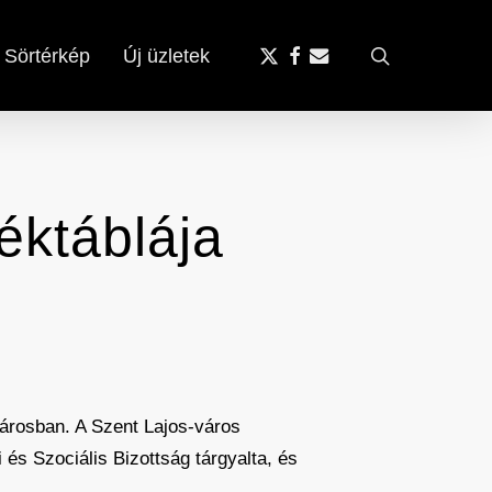
x-
facebook
email
search
Sörtérkép
Új üzletek
twitter
éktáblája
árosban. A Szent Lajos-város
és Szociális Bizottság tárgyalta, és