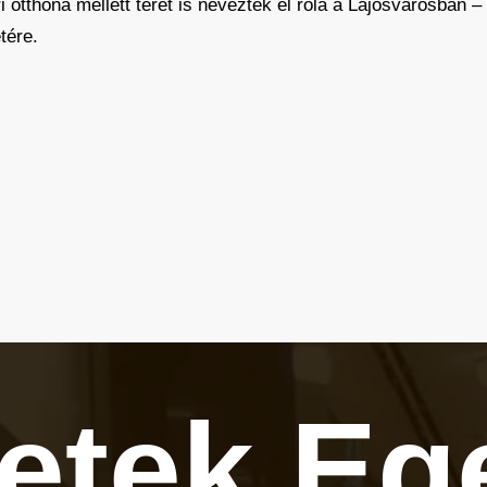
i otthona mellett teret is neveztek el róla a Lajosvárosban 
tére.
letek
Eg