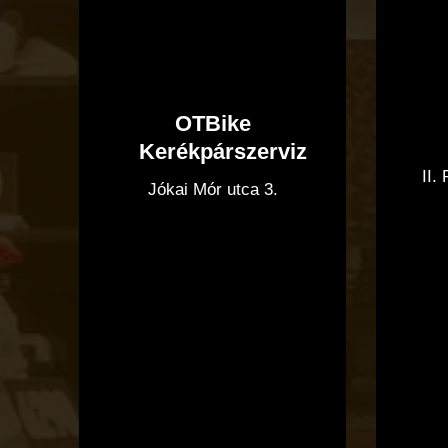
OTBike
Kerékpárszerviz
II.
Jókai Mór utca 3.