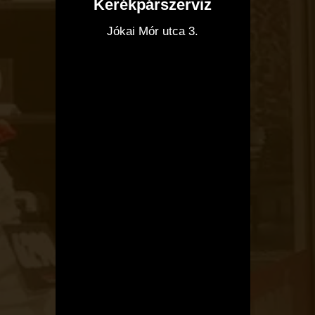
Kerékpárszerviz
I
Jókai Mór utca 3.