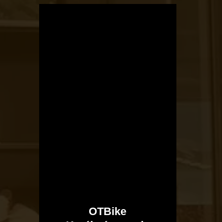
OTBike
Kerékpárszerviz
OTBike