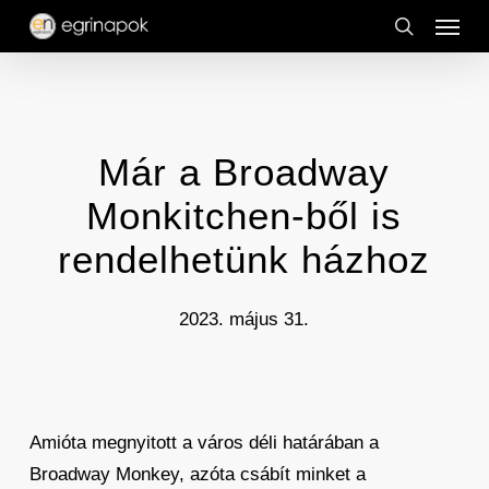
Menu
Skip
to
search
main
content
Már a Broadway
Monkitchen-ből is
rendelhetünk házhoz
2023. május 31.
Amióta megnyitott a város déli határában a
Broadway Monkey, azóta csábít minket a