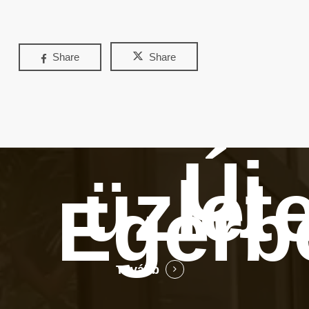
Share
Share
Új
üzlet
Egerb
Tovább