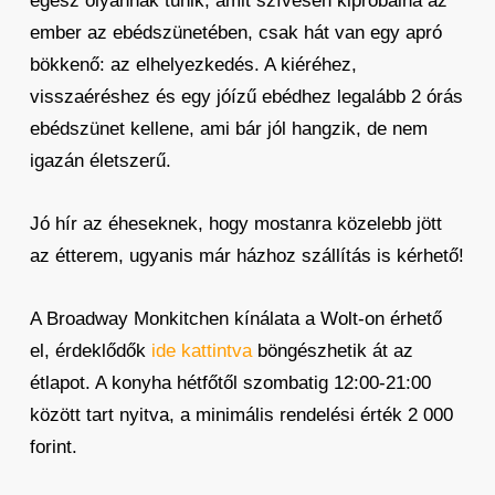
egész olyannak tűnik, amit szívesen kipróbálna az
ember az ebédszünetében, csak hát van egy apró
bökkenő: az elhelyezkedés. A kiéréhez,
visszaéréshez és egy jóízű ebédhez legalább 2 órás
ebédszünet kellene, ami bár jól hangzik, de nem
igazán életszerű.
Jó hír az éheseknek, hogy mostanra közelebb jött
az étterem, ugyanis már házhoz szállítás is kérhető!
A Broadway Monkitchen kínálata a Wolt-on érhető
el, érdeklődők
ide kattintva
böngészhetik át az
étlapot. A konyha hétfőtől szombatig 12:00-21:00
között tart nyitva, a minimális rendelési érték 2 000
forint.