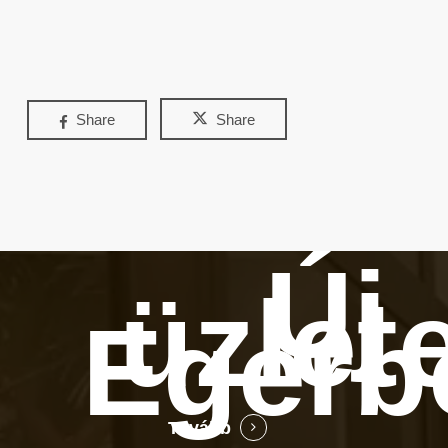
Share
Share
Új
üzlet
Egerb
Tovább