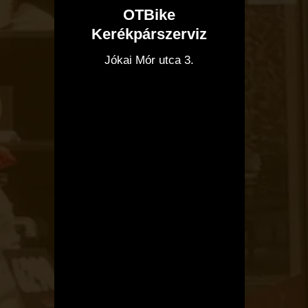
OTBike
Kerékpárszerviz
I
Jókai Mór utca 3.