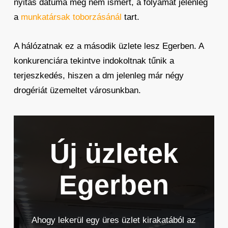
nyitás dátuma még nem ismert, a folyamat jelenleg
a
munkatársak toborzásánál
tart.
A hálózatnak ez a második üzlete lesz Egerben. A
konkurenciára tekintve indokoltnak tűnik a
terjeszkedés, hiszen a dm jelenleg már négy
drogériát üzemeltet városunkban.
Új üzletek
Egerben
Ahogy lekerül egy üres üzlet kirakatából az