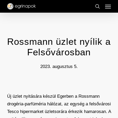
Menu
Skip
to
search
main
content
Rossmann üzlet nyílik a
Felsővárosban
2023. augusztus 5.
Új üzlet nyitására készül Egerben a Rossmann
drogéria-parfüméria hálózat, az egység a felsővárosi
Tesco hipermarket üzletsorára érkezik hamarosan. A