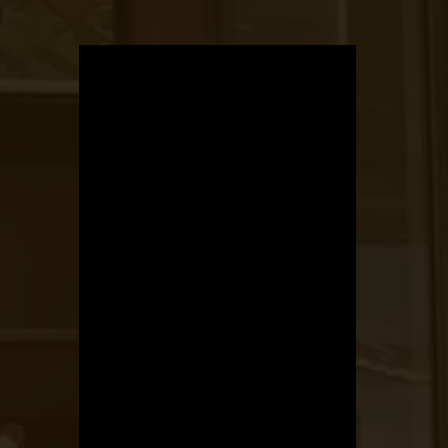
OTBike
Kerékpárszerviz