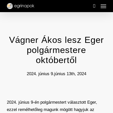
Menu
Skip
to
search
main
content
Vágner Ákos lesz Eger
polgármestere
októbertől
2024. június 9.
június 13th, 2024
2024. június 9-én polgármestert választott Eger,
ezzel remélhetőleg magunk mögött hagyjuk az