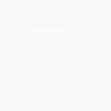
Üzletnyitás értesítő
Ha megadod az email
címedet, levelet küldünk,
amikor új elem kerül fel az
üzletfigyelő listára.
Email cím
*