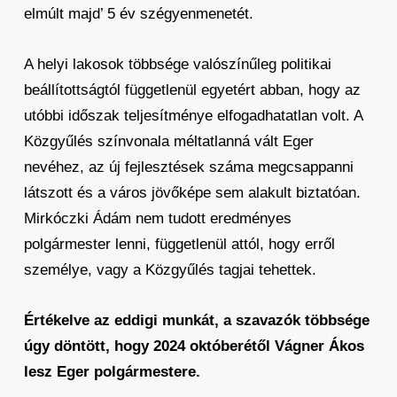
elmúlt majd’ 5 év szégyenmenetét.
A helyi lakosok többsége valószínűleg politikai
beállítottságtól függetlenül egyetért abban, hogy az
utóbbi időszak teljesítménye elfogadhatatlan volt. A
Közgyűlés színvonala méltatlanná vált Eger
nevéhez, az új fejlesztések száma megcsappanni
látszott és a város jövőképe sem alakult biztatóan.
Mirkóczki Ádám nem tudott eredményes
polgármester lenni, függetlenül attól, hogy erről
személye, vagy a Közgyűlés tagjai tehettek.
Értékelve az eddigi munkát, a szavazók többsége
úgy döntött, hogy 2024 októberétől Vágner Ákos
lesz Eger polgármestere.