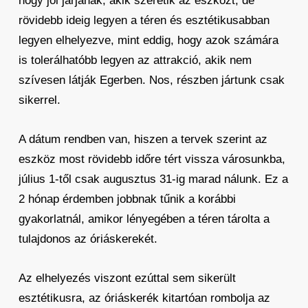
hogy jól járjanak, akik szeretik az eszközt, de
rövidebb ideig legyen a téren és esztétikusabban
legyen elhelyezve, mint eddig, hogy azok számára
is tolerálhatóbb legyen az attrakció, akik nem
szívesen látják Egerben. Nos, részben jártunk csak
sikerrel.
A dátum rendben van, hiszen a tervek szerint az
eszköz most rövidebb időre tért vissza városunkba,
július 1-től csak augusztus 31-ig marad nálunk. Ez a
2 hónap érdemben jobbnak tűnik a korábbi
gyakorlatnál, amikor lényegében a téren tárolta a
tulajdonos az óriáskerekét.
Az elhelyezés viszont ezúttal sem sikerült
esztétikusra, az óriáskerék kitartóan rombolja az