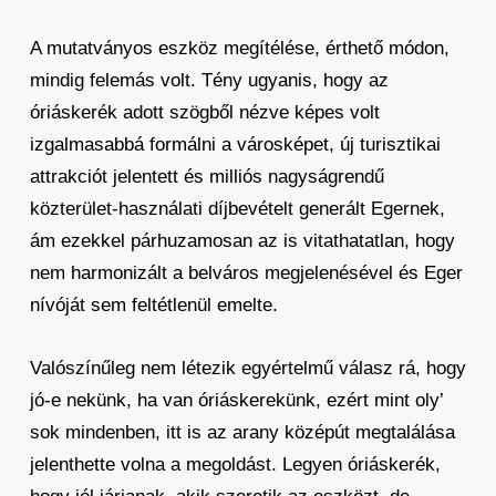
A mutatványos eszköz megítélése, érthető módon,
mindig felemás volt. Tény ugyanis, hogy az
óriáskerék adott szögből nézve képes volt
izgalmasabbá formálni a városképet, új turisztikai
attrakciót jelentett és milliós nagyságrendű
közterület-használati díjbevételt generált Egernek,
ám ezekkel párhuzamosan az is vitathatatlan, hogy
nem harmonizált a belváros megjelenésével és Eger
nívóját sem feltétlenül emelte.
Valószínűleg nem létezik egyértelmű válasz rá, hogy
jó-e nekünk, ha van óriáskerekünk, ezért mint oly’
sok mindenben, itt is az arany középút megtalálása
jelenthette volna a megoldást. Legyen óriáskerék,