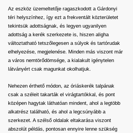
Az eszköz üzemeltetője ragaszkodott a Gárdonyi
téri helyszínhez, így ezt a frekventált közterületet
tekintsük adottságnak, és legyen ugyanilyen
adottság a kerék szerkezete is, hiszen aligha
változtatható tetszőlegesen a súlyok és tartórudak
elhelyezése, megjelenése. Minden más viszont már
a város nemtörődömsége, a kialakult igénytelen
látványért csak magunkat okolhatjuk.
Nehezen érthető módon, az óriáskerék talpának
csak a széleit takarták el virágtartókkal, és pont
középen hagytak láthatóan mindent, ahol a legtöbb
alkatrész található, és ahol a legcsúnyább a
szerkezet. A szélső oldalak eltakarása viszont
abszolút példás, pontosan ennyire lenne szükség