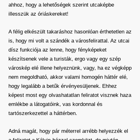
ahhoz, hogy a lehetőségek szerint utcaképbe
illesszük az óriáskereket!
A félig elkészült takaráshoz hasonlóan érthetetlen az
is, hogy mi volt a szándék a városfelirattal. Az utcai
dísz funkciója az lenne, hogy fényképeket
készítsenek vele a turisták, ergo vagy egy szép
városkép elé illene helyeznünk, vagy, ha ez végképp
nem megoldható, akkor valami homogén háttér elé,
hogy legalább a betűk érvényesüljenek. Ehhez
képest most egy olvashatatlan feliratot visznek haza
emlékbe a látogatóink, vas kordonnal és
tartószerkezettel a háttérben.
Adná magát, hogy pár méterrel arrébb helyezzék el