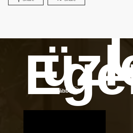
üzl
Ege
Tovább
OTBike
Kerékpárszerviz