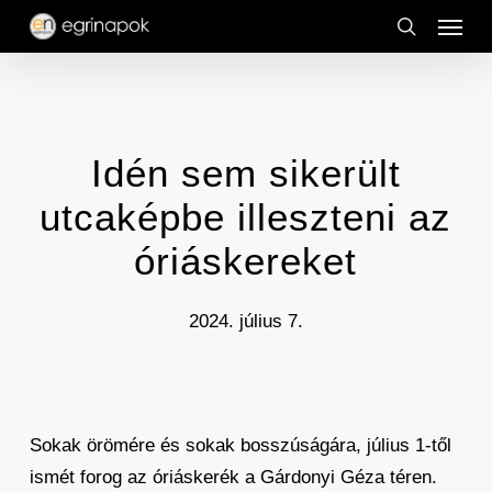
Menu
Skip
to
search
main
content
Idén sem sikerült
utcaképbe illeszteni az
óriáskereket
2024. július 7.
Sokak örömére és sokak bosszúságára, július 1-től
ismét forog az óriáskerék a Gárdonyi Géza téren.