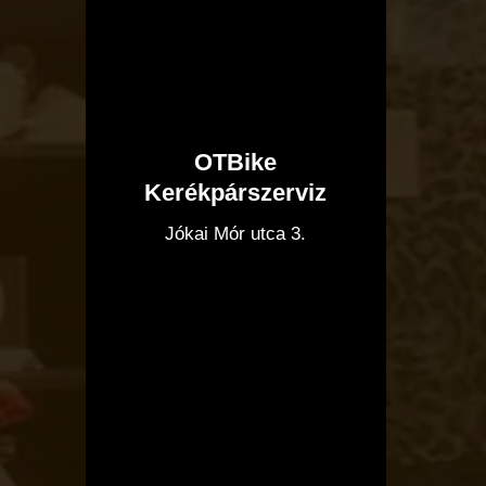
OTBike
Kerékpárszerviz
I
Jókai Mór utca 3.