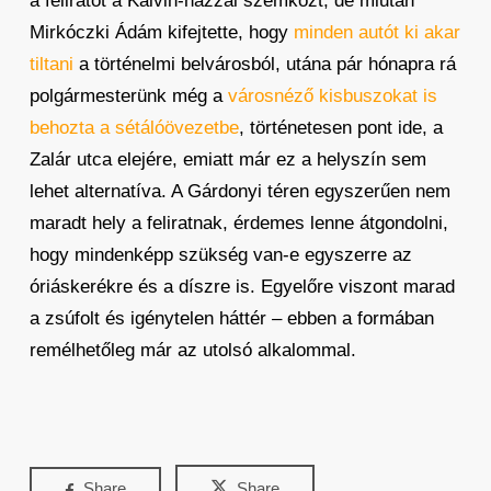
a feliratot a Kálvin-házzal szemközt, de miután
Mirkóczki Ádám kifejtette, hogy
minden autót ki akar
tiltani
a történelmi belvárosból, utána pár hónapra rá
polgármesterünk még a
városnéző kisbuszokat is
behozta a sétálóövezetbe
, történetesen pont ide, a
Zalár utca elejére, emiatt már ez a helyszín sem
lehet alternatíva. A Gárdonyi téren egyszerűen nem
maradt hely a feliratnak, érdemes lenne átgondolni,
hogy mindenképp szükség van-e egyszerre az
óriáskerékre és a díszre is. Egyelőre viszont marad
a zsúfolt és igénytelen háttér – ebben a formában
remélhetőleg már az utolsó alkalommal.
Share
Share