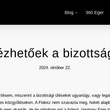
Blog
360 Eger
zhetőek a bizottsá
2024. október 22.
sztésem, miszerint a bizottsági üléseket ugyanúgy, vagy leg
ndes közgyűléseken. A Fidesz nem szavazta meg, holott ala
Ők nem akarták, de én pótoltam ezt a hiányt, úgyhogy Eger t