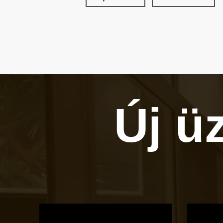
Új ü
OTBike