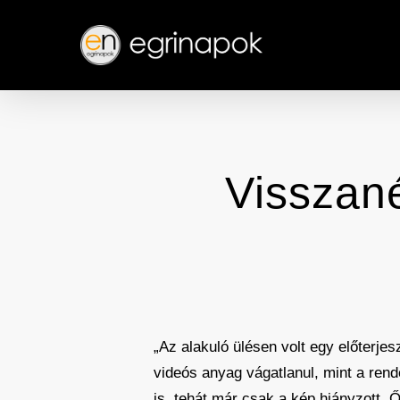
Skip
to
main
content
Visszané
„Az alakuló ülésen volt egy előterje
videós anyag vágatlanul, mint a re
is, tehát már csak a kép hiányzott. 