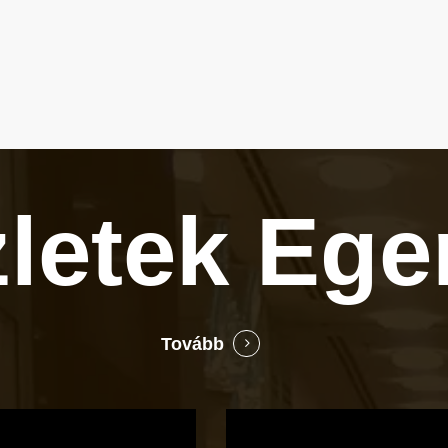
zletek
Ege
Tovább
Bocó
Príma