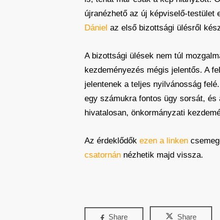
újranézhető az új képviselő-testület 
Dániel
az első bizottsági ülésről kész
A bizottsági ülések nem túl mozgal
kezdeményezés mégis jelentős. A fel
jelentenek a teljes nyilvánosság fel
egy számukra fontos ügy sorsát, és 
hivatalosan, önkormányzati kezdem
Az érdeklődők
ezen a linken
csemegéz
csatornán
nézhetik majd vissza.
Share
Share