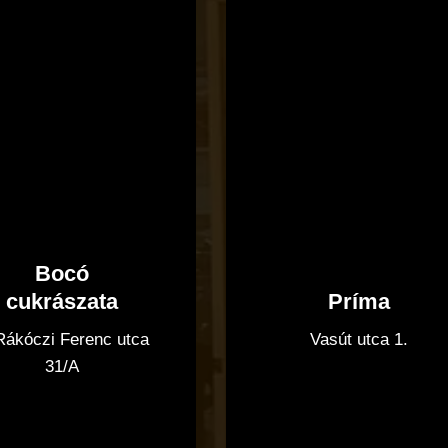
cukrászata
Bocó
Príma
cukrászata
Vasút utca 1.
 Rákóczi Ferenc utca
31/A