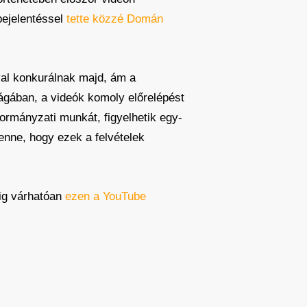
 bejelentéssel
tette közzé Domán
al konkurálnak majd, ám a
ágában, a videók komoly előrelépést
kormányzati munkát, figyelhetik egy-
enne, hogy ezek a felvételek
dig várhatóan
ezen a YouTube