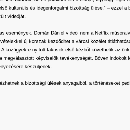
első kulturális és idegenforgalmi bizottság ülése.” – ezzel a
ült videóját.
mas események, Domán Dániel videói nem a Netflix műsoraiv
vételekkel új korszak kezdődhet a városi közélet átláthatós
é. A közügyekre nyitott lakosok első kézből követhetik az ön
a megválasztott képviselők tevékenységét. Bőven indokolt l
ényezésére készüljenek.
hetnek a bizottsági ülések anyagaiból, a történéseket pe