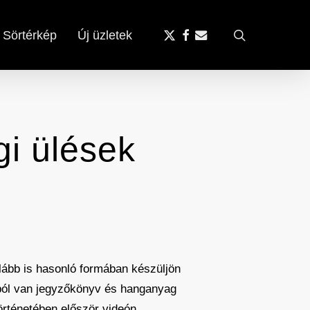
x-
facebook
email
search
Sörtérkép
Új üzletek
twitter
gi ülések
alább is hasonló formában készüljön
pból van jegyzőkönyv és hanganyag
örténetében először videón