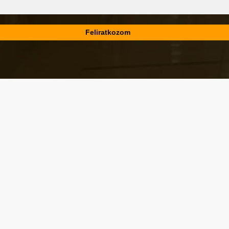
Városképi és gazdasági témák
Eger első blogján, 2006 óta