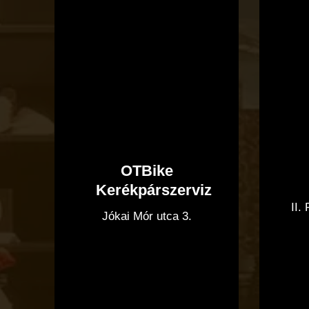
OTBike
Kerékpárszerviz
II.
Jókai Mór utca 3.