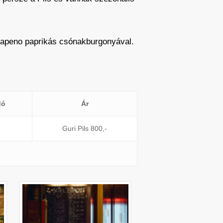
alapeno paprikás csónakburgonyával.
dó
Ár
Guri Pils 800,-