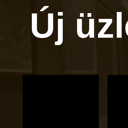
Új üz
OTBike
Kerékpárszerviz