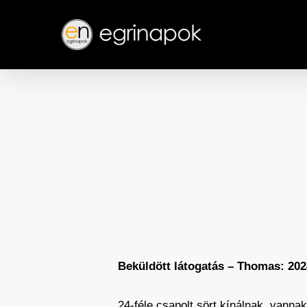
Skip
to
main
content
Beküldött látogatás – Thomas: 202
24-féle csapolt sört kínálnak, vanna