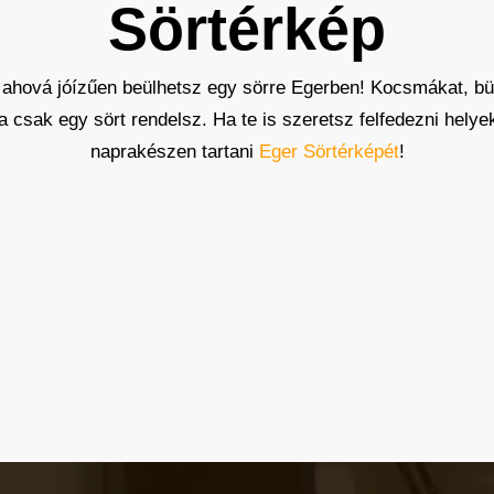
Sörtérkép
 ahová jóízűen beülhetsz egy sörre Egerben! Kocsmákat, büf
 ha csak egy sört rendelsz. Ha te is szeretsz felfedezni hely
naprakészen tartani
Eger Sörtérképét
!