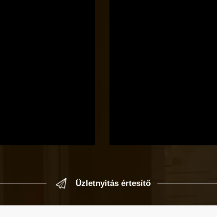
Üzletnyitás értesítő
 címedet, levelet küldünk, amikor új elem kerül fel az üzlet