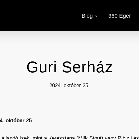
Blog
360 Eger
Guri Serház
2024. október 25.
4. október 25.
k állandó ízek, mint a Keresztapa (Milk Stout) vagy Ribizli 