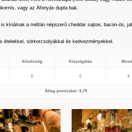
ikornis, vagy az Áfonyás dupla bak.
s kínálnak a méltán népszerű cheddar sajtos, bacon-ös, j
s ételekkel, sörkorcsolyákkal és kedvezményekkel.
Közönség
Kiszolgálás
Mos
5
5
4
Átlag pontszám: 4,75