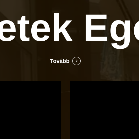
letek
Eg
Tovább
Bocó
Príma
cukrászata