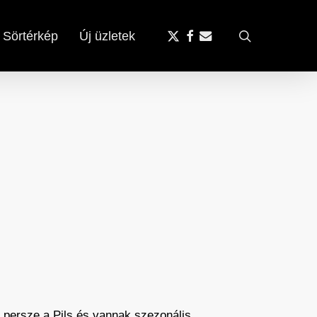
x-
facebook
email
search
Sörtérkép
Új üzletek
twitter
és persze a Pils és vannak szezonális