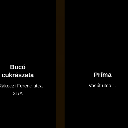
Bocó
Príma
cukrászata
Vasút utca 1.
 Rákóczi Ferenc utca
31/A