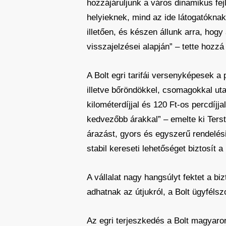
hozzájáruljunk a város dinamikus fe
helyieknek, mind az ide látogatóknak
illetően, és készen állunk arra, hog
visszajelzései alapján” – tette hozz
A Bolt egri tarifái versenyképesek a 
illetve bőröndökkel, csomagokkal uta
kilométerdíjjal és 120 Ft-os percdíjjal
kedvezőbb árakkal”
– emelte ki Ters
árazást, gyors és egyszerű rendelés
stabil kereseti lehetőséget biztosít a
A vállalat nagy hangsúlyt fektet a b
adhatnak az útjukról, a Bolt ügyféls
Az egri terjeszkedés a Bolt magyarors