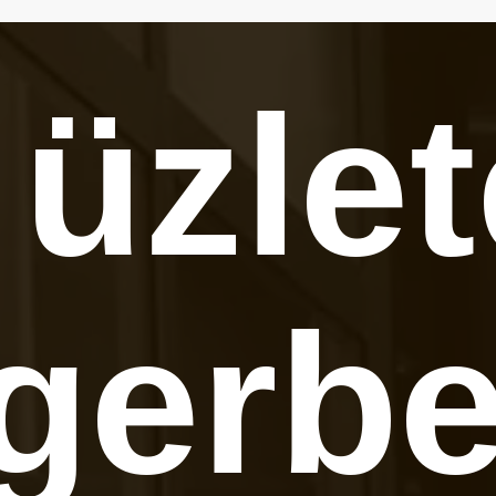
 üzle
gerb