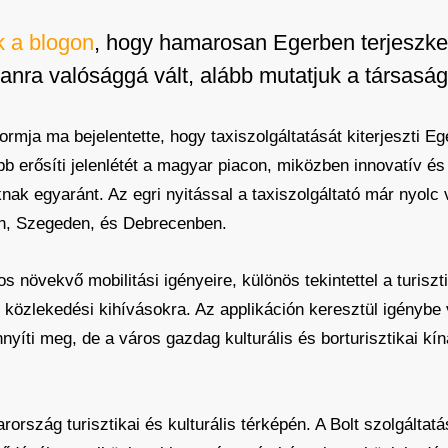
k a blogon
, hogy hamarosan Egerben terjeszked
tanra valósággá vált, alább mutatjuk a társasá
ormja ma bejelentette, hogy taxiszolgáltatását kiterjeszti Ege
bb erősíti jelenlétét a magyar piacon, miközben innovatív é
knak egyaránt. Az egri nyitással a taxiszolgáltató már nyolc
n, Szegeden, és Debrecenben.
s növekvő mobilitási igényeire, különös tekintettel a turisz
 közlekedési kihívásokra. Az applikáción keresztül igénybe
yíti meg, de a város gazdag kulturális és borturisztikai kín
arország turisztikai és kulturális térképén. A Bolt szolgált