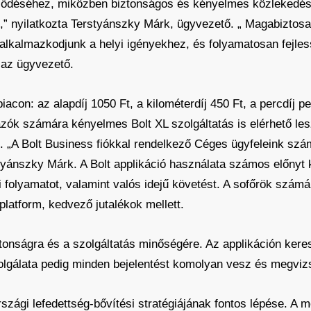
jlődéséhez, miközben biztonságos és kényelmes közlekedési 
,” nyilatkozta Terstyánszky Márk, ügyvezető. „ Magabiztosa
y alkalmazkodjunk a helyi igényekhez, és folyamatosan fejle
á az ügyvezető.
piacon: az alapdíj 1050 Ft, a kilométerdíj 450 Ft, a percdíj 
zók számára kényelmes Bolt XL szolgáltatás is elérhető lesz
. „
A Bolt Business fiókkal rendelkező Céges ügyfeleink szá
tyánszky Márk. A Bolt applikáció használata számos előnyt k
i folyamatot, valamint valós idejű követést. A sofőrök szá
 platform, kedvező jutalékok mellett.
iztonságra és a szolgáltatás minőségére. Az applikáción kere
zolgálata pedig minden bejelentést komolyan vesz és megviz
zági lefedettség-bővítési stratégiájának fontos lépése. A mob