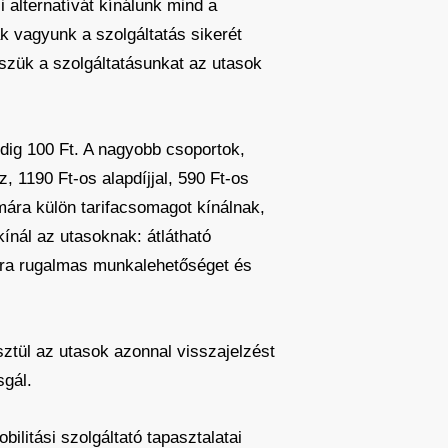
alternatívát kínálunk mind a
k vagyunk a szolgáltatás sikerét
sszük a szolgáltatásunkat az utasok
pedig 100 Ft. A nagyobb csoportok,
, 1190 Ft-os alapdíjjal, 590 Ft-os
mára külön tarifacsomagot kínálnak,
ínál az utasoknak: átlátható
mára rugalmas munkalehetőséget és
sztül az utasok azonnal visszajelzést
sgál.
ilitási szolgáltató tapasztalatai