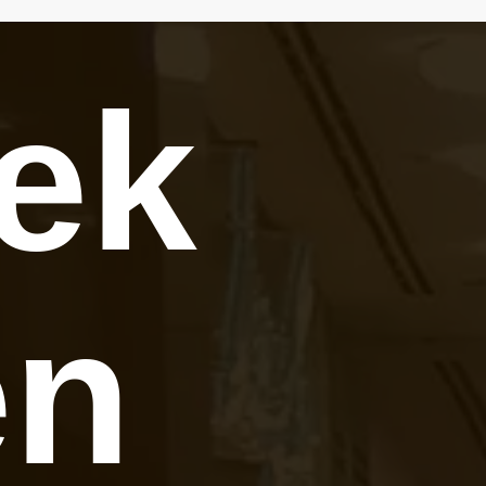
tek
en