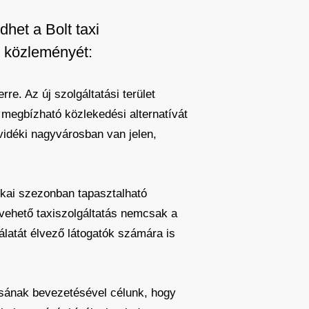
het a Bolt taxi
g közleményét:
rre. Az új szolgáltatási terület
s megbízható közlekedési alternatívát
 vidéki nagyvárosban van jelen,
tikai szezonban tapasztalható
 vehető taxiszolgáltatás nemcsak a
álatát élvező látogatók számára is
atásának bevezetésével célunk, hogy