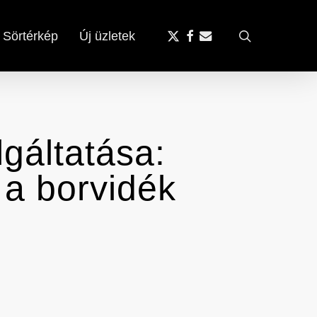
x-
facebook
email
search
Sörtérkép
Új üzletek
twitter
lgáltatása:
 a borvidék