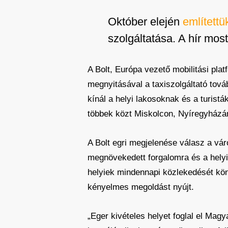
Október elején
említettü
szolgáltatása. A hír mos
A Bolt, Európa vezető mobilitási platf
megnyitásával a taxiszolgáltató tová
kínál a helyi lakosoknak és a turistá
többek közt Miskolcon, Nyíregyházá
A Bolt egri megjelenése válasz a váro
megnövekedett forgalomra és a helyi
helyiek mindennapi közlekedését könn
kényelmes megoldást nyújt.
„Eger kivételes helyet foglal el Magy