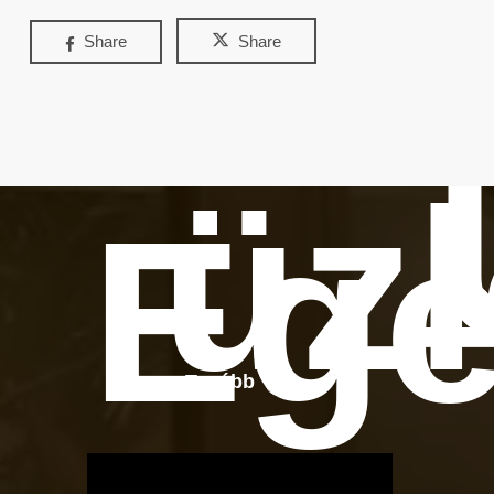
Share
Share
üz
Ege
Tovább
OTBike