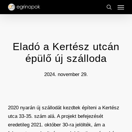
Menu
Skip
to
search
main
content
Eladó a Kertész utcán
épülő új szálloda
2024. november 29.
2020 nyarán új szállodát kezdtek építeni a Kertész
utca 33-35. szám alá. A projekt befejezését
eredetileg 2021. október 30-ra jelölték, ám a