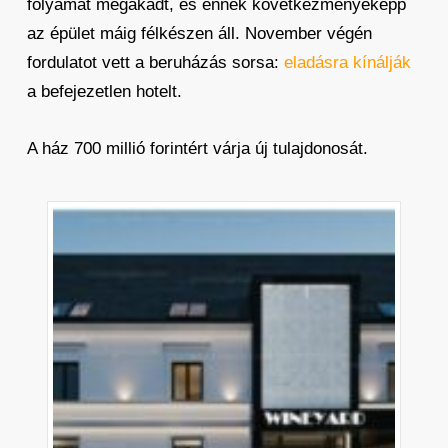
folyamat megakadt, és ennek következményeképp
az épület máig félkészen áll. November végén
fordulatot vett a beruházás sorsa:
eladásra kínálják
a befejezetlen hotelt.
A ház 700 millió forintért várja új tulajdonosát.