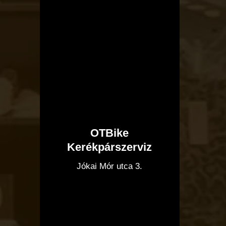
OTBike
Kerékpárszerviz
I
Jókai Mór utca 3.