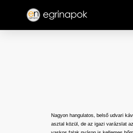
Skip
to
main
content
Nagyon hangulatos, belső udvari káv
asztal közül, de az igazi varázslat
vaskos falak nyáron is kellemes hőm