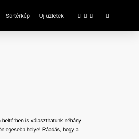
x-
facebook
email
search
Sörtérkép
Új üzletek
twitter
n beltérben is választhatunk néhány
lönlegesebb helye! Ráadás, hogy a