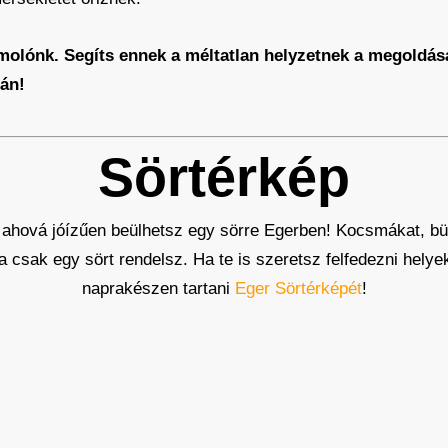
molónk. Segíts ennek a méltatlan helyzetnek a megoldásá
án!
Sörtérkép
 ahová jóízűen beülhetsz egy sörre Egerben! Kocsmákat, büf
 ha csak egy sört rendelsz. Ha te is szeretsz felfedezni hely
naprakészen tartani
Eger Sörtérképét
!