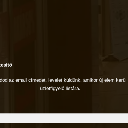
tesítő
od az email címedet, levelet küldünk, amikor új elem kerül 
üzletfigyelő listára.