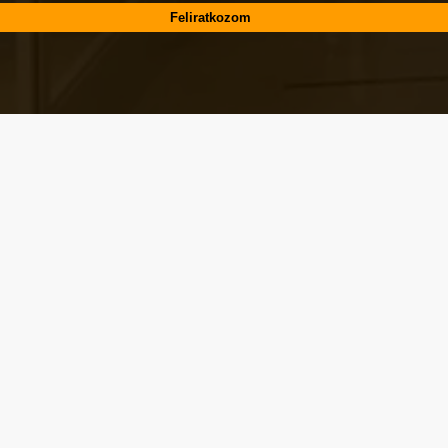
Városképi és gazdasági témák
Eger első blogján, 2006 óta