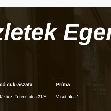
zletek
Ege
có cukrászata
Príma
có
Príma
rászata
 Rákóczi Ferenc utca 31/A
Vasút utca 1.