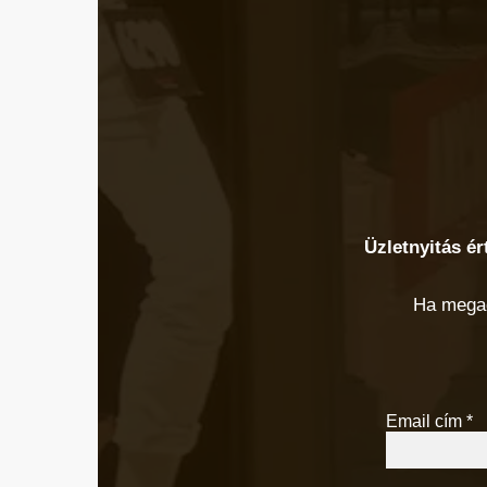
Üzletnyitás ér
Ha megad
Email cím
*