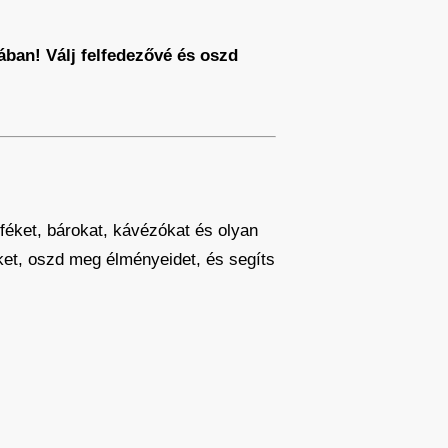
ban! Válj felfedezővé és oszd
éket, bárokat, kávézókat és olyan
eket, oszd meg élményeidet, és segíts