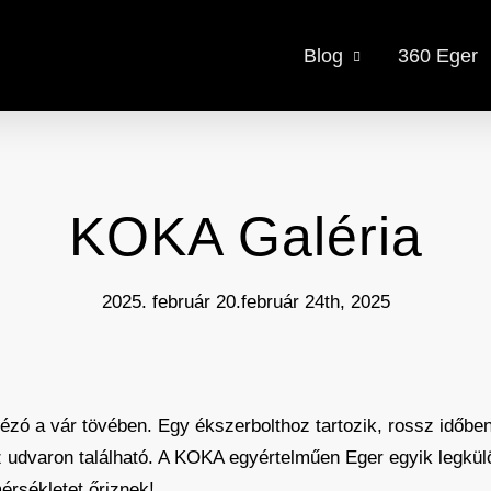
Blog
360 Eger
KOKA Galéria
2025. február 20.
február 24th, 2025
ézó a vár tövében. Egy ékszerbolthoz tartozik, rossz időbe
 az udvaron található. A KOKA egyértelműen Eger egyik legkü
érsékletet őriznek!