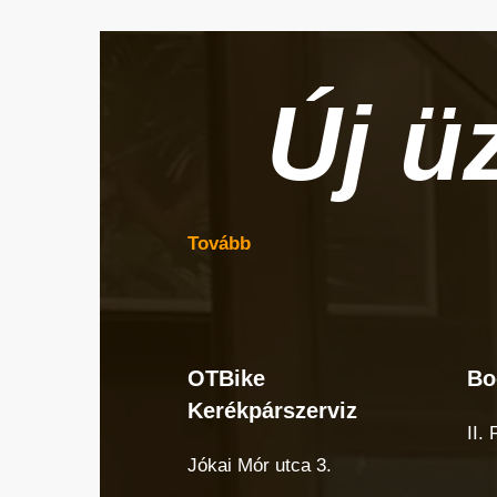
Új ü
Tovább
OTBike
Bo
OTBike
Bo
Kerékpárszerviz
Kerékpárszerviz
cuk
II.
Jókai Mór utca 3.