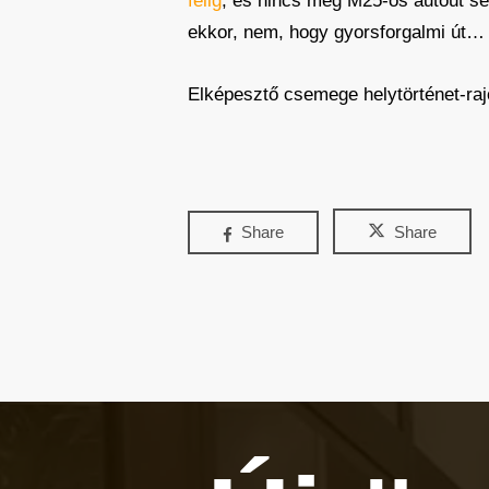
félig
, és nincs még M25-ös autóút se
ekkor, nem, hogy gyorsforgalmi út…
Elképesztő csemege helytörténet-ra
Share
Share