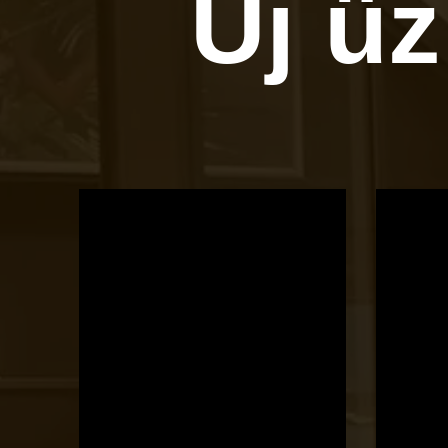
Új ü
OTBike
Kerékpárszerviz