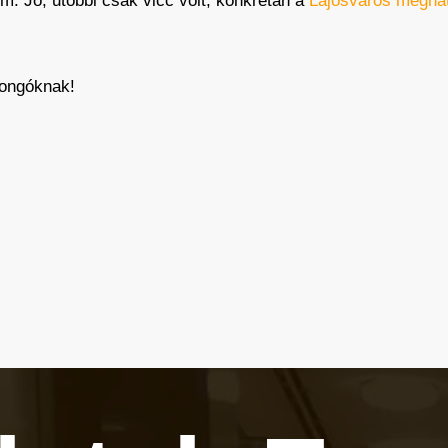
m. Jó, utóbbi csak vicc volt, konkrétan a
Lajosváros megha
jongóknak!