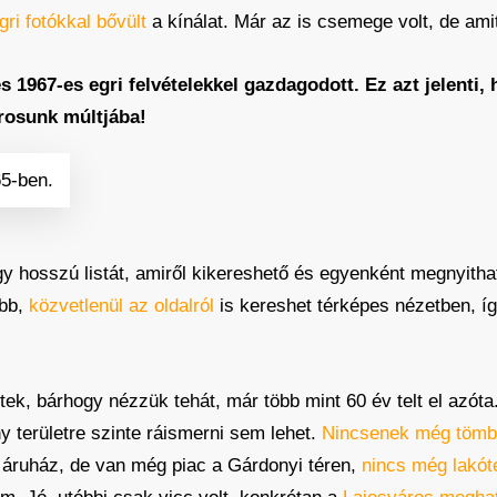
ri fotókkal bővült
a kínálat. Már az is csemege volt, de am
s 1967-es egri felvételekkel gazdagodott. Ez azt jelenti
árosunk múltjába!
65-ben.
y hosszú listát, amiről kikereshető és egyenként megnyithat
ebb,
közvetlenül az oldalról
is kereshet térképes nézetben, í
k, bárhogy nézzük tehát, már több mint 60 év telt el azóta
területre szinte ráismerni sem lehet.
Nincsenek még tömb
áruház, de van még piac a Gárdonyi téren,
nincs még lakót