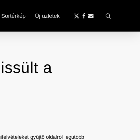
x-
facebook
email
search
Sörtérkép
Új üzletek
twitter
issült a
gifelvételeket gyűjtő oldalról legutóbb