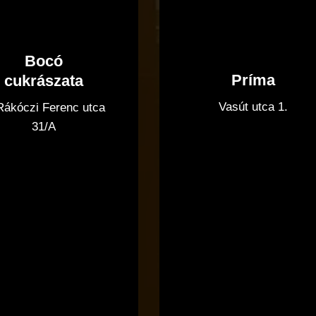
Bocó
Príma
cukrászata
Vasút utca 1.
 Rákóczi Ferenc utca
31/A