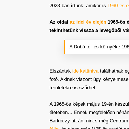
2023-ban írtunk, amikor is
1990-es eg
Az oldal
az idei év elején
1965-ös é
tekinthetünk vissza a levegőből v
A Dobó tér és környéke 19
Elszántak
ide kattintva
találhatnak eg
fotó. Akinek viszont úgy kényelmes
területekre is szűrhet.
A 1965-ös képek május 19-én készülte
életében… Ennek megfelelően néhány 
Barkóczy utcán, nincs még Centrum 