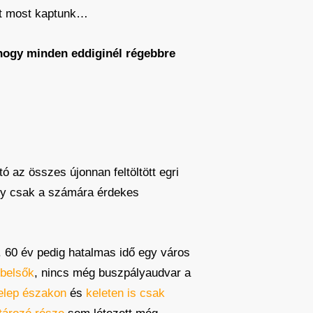
it most kaptunk…
, hogy minden eddiginél régebbre
ó az összes újonnan feltöltött egri
gy csak a számára érdekes
. 60 év pedig hatalmas idő egy város
belsők
, nincs még buszpályaudvar a
elep északon
és
keleten is csak