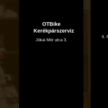
OTBike
Kerékpárszerviz
II.
Jókai Mór utca 3.