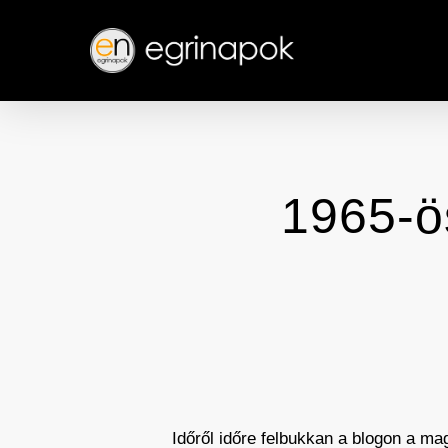
Skip
to
main
content
1965-ös
Időről időre felbukkan a blogon a m