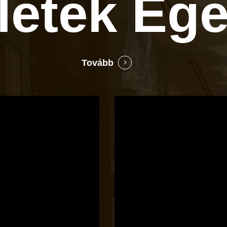
zletek
Ege
Tovább
Bocó
Príma
cukrászata