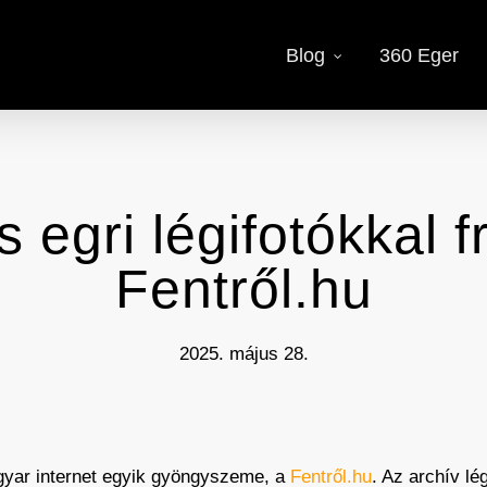
Blog
360 Eger
 egri légifotókkal fr
Fentről.hu
2025. május 28.
agyar internet egyik gyöngyszeme, a
Fentről.hu
. Az archív lé