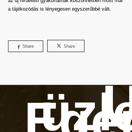
az új hirdetési gyakorlatnak köszönhetően most már
a tájékozódás is lényegesen egyszerűbbé vált.
Share
Share
Ú
üzl
Ege