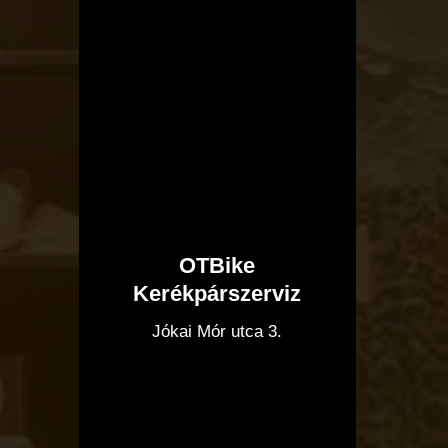
OTBike
Kerékpárszerviz
I
Jókai Mór utca 3.