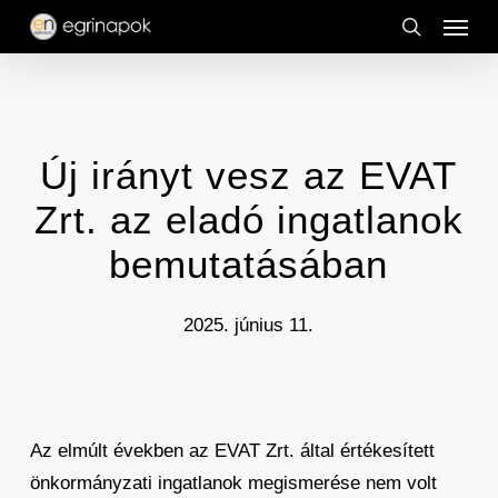
Menu
Skip
to
search
main
content
Új irányt vesz az EVAT
Zrt. az eladó ingatlanok
bemutatásában
2025. június 11.
Az elmúlt években az EVAT Zrt. által értékesített
önkormányzati ingatlanok megismerése nem volt