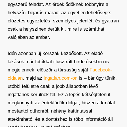
egyszerű feladat. Az érdeklődőknek többnyire a
helyszíni bejárás maradt az egyetlen lehetősége:
előzetes egyeztetés, személyes jelenlét, és gyakran
csak a helyszínen derült ki, mire is számíthat
valójában az ember.
Idén azonban új korszak kezdődött. Az eladó
lakások már fotókkal illusztrált hirdetésekben is
megjelennek, először a társaság saját
Facebook-
oldalán
, majd az
ingatlan.com-on
is – bár úgy tűnik,
utóbbi felületre csak a jobb állapotban lévő
ingatlanok kerülnek fel. Ez a lépés kétségtelenül
megkönnyíti az érdeklődők dolgát, hiszen a kínálat
mostantól otthonról, néhány kattintással
áttekinthető, és a döntéshez is több információ áll