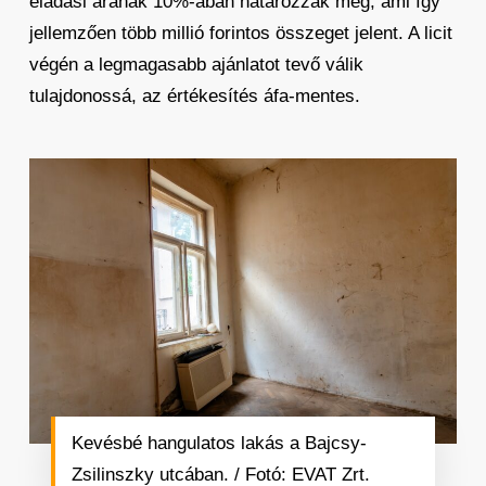
eladási árának 10%-ában határozzák meg, ami így
jellemzően több millió forintos összeget jelent. A licit
végén a legmagasabb ajánlatot tevő válik
tulajdonossá, az értékesítés áfa-mentes.
Kevésbé hangulatos lakás a Bajcsy-
Zsilinszky utcában. / Fotó: EVAT Zrt.