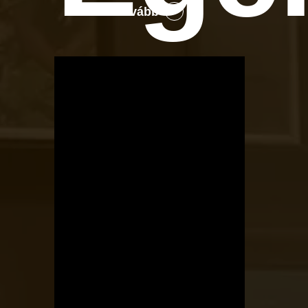
Tovább
OTBike
Kerékpárszerviz