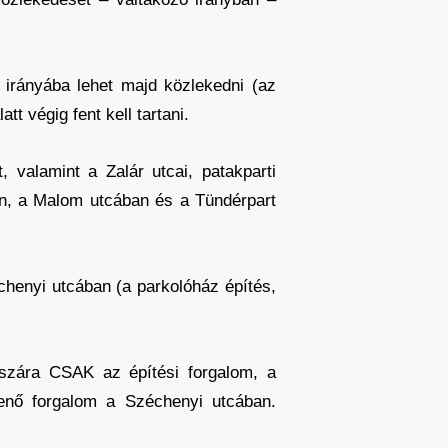
a irányába lehet majd közlekedni (az
tt végig fent kell tartani.
t, valamint a Zalár utcai, patakparti
en, a Malom utcában és a Tündérpart
henyi utcában (a parkolóház építés,
aszára CSAK az építési forgalom, a
menő forgalom a Széchenyi utcában.