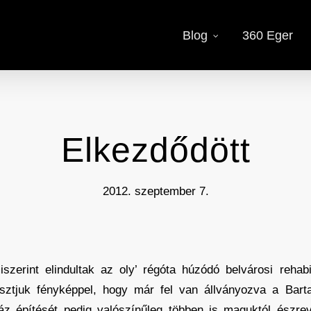
Blog
360 Eger
Elkezdődött
2012. szeptember 7.
iszerint elindultak az oly’ régóta húzódó belvárosi rehab
asztjuk fényképpel, hogy már fel van állványozva a Bart
z építését pedig valószínűleg többen is maguktól észreve