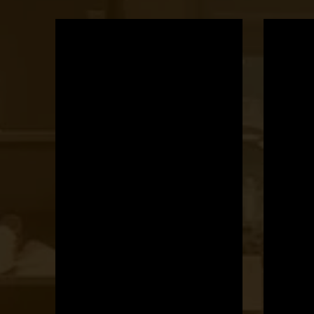
OTBike
Kerékpárszerviz