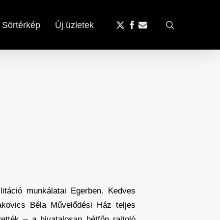
x-
facebook
email
search
Sörtérkép
Új üzletek
twitter
ilitáció munkálatai Egerben. Kedves
akovics Béla Művelődési Ház teljes
tték – a hivatalosan hétfőn rajtoló