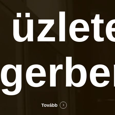
 üzlet
gerbe
Tovább