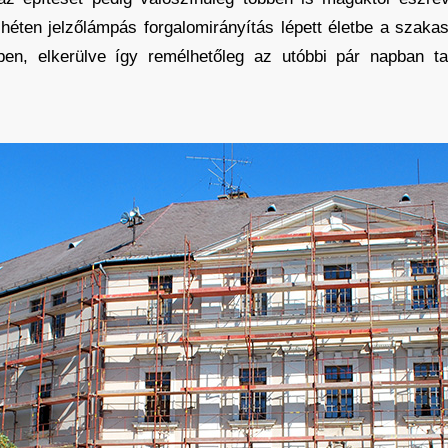
éten jelzőlámpás forgalomirányítás lépett életbe a szakas
dőben, elkerülve így remélhetőleg az utóbbi pár napban ta