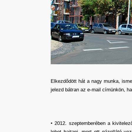
Elkezdődött hát a nagy munka, ismer
jelezd bátran az e-mail címünkön, ha
• 2012. szeptemberében a kivitelez
lehet hajtani, mert ott gázellátó v