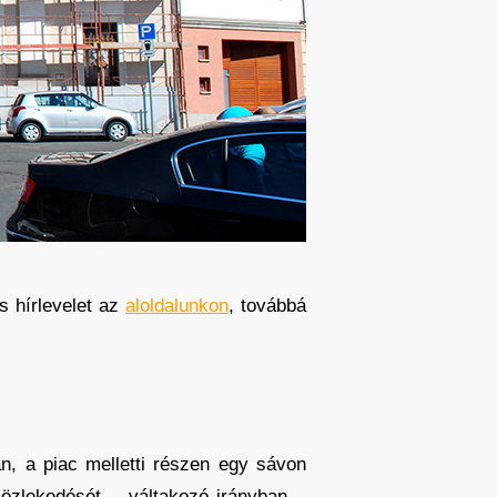
s hírlevelet az
aloldalunkon
, továbbá
n, a piac melletti részen egy sávon
 közlekedését – váltakozó irányban –