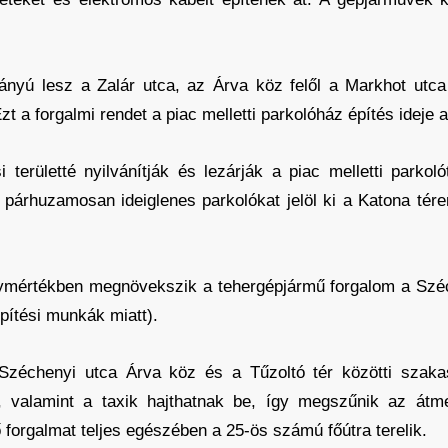
rányú lesz a Zalár utca, az Árva köz felől a Markhot utc
t a forgalmi rendet a piac melletti parkolóház építés ideje ala
i területté nyilvánítják és lezárják a piac melletti parkoló
 párhuzamosan ideiglenes parkolókat jelöl ki a Katona tér
ymértékben megnövekszik a tehergépjármű forgalom a Széc
építési munkák miatt).
Széchenyi utca Árva köz és a Tűzoltó tér közötti szak
, valamint a taxik hajthatnak be, így megszűnik az át
 forgalmat teljes egészében a 25-ös számú főútra terelik.