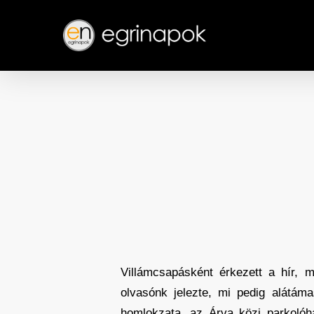
Skip
to
main
content
Villámcsapásként érkezett a hír, m
olvasónk jelezte, mi pedig alátám
homlokzata, az Árva közi parkolóhá