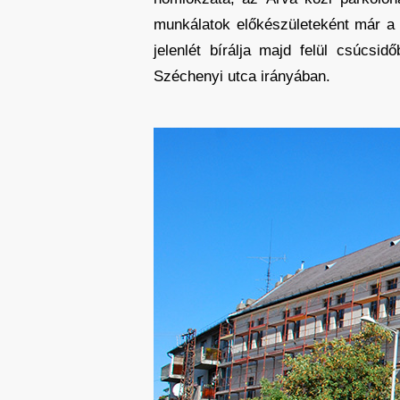
munkálatok előkészületeként már a h
jelenlét bírálja majd felül csúcsi
Széchenyi utca irányában.