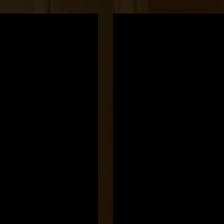
Bocó
Príma
cukrászata