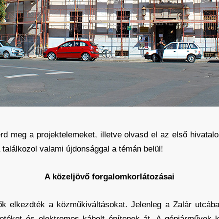
d meg a projektelemeket, illetve olvasd el az első hivatalo
 találkozol valami újdonsággal a témán belül!
A közeljövő forgalomkorlátozásai
ők elkezdték a közműkiváltásokat. Jelenleg a Zalár utcába
ezetéket és elektromos kábelt építenek át. A gépjárművek