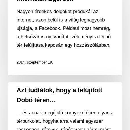
Egerben
Nagyon érdekes dolgokat produkál az
internet, azon belül is a világ legnagyobb
újságja, a Facebook. Például most nemrég,
a Felsőváros nyilvánított véleményt a Dobó
tér felújítása kapcsán egy hozzászólásban.
2014. szeptember 19.
Azt
Azt tudtátok, hogy a felújított
tudtátok,
Dobó téren…
hogy
a
... és annak megújuló környezetében olyan a
felújított
térburkolat, hogyha arra valami egyszer
Dobó
rácsöppen, ráfolyik, ránéz vagy bármi mást