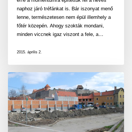
erre a momentumra építettük fel a neves
naphoz járó tréfánkat is. Bár iszonyat menő
lenne, természetesen nem épül illemhely a
főtér közepén. Ahogy szokták mondani,
minden viccnek igaz viszont a fele, a…
2015. április 2.
Indul
a
VV
terének
kialakítása