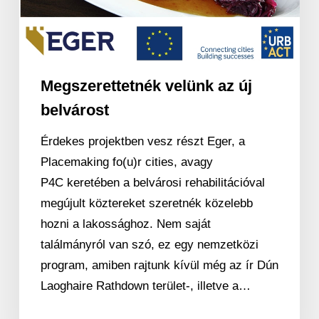
Megszerettetnék velünk az új
belvárost
Érdekes projektben vesz részt Eger, a
Placemaking fo(u)r cities, avagy
P4C keretében a belvárosi rehabilitációval
megújult köztereket szeretnék közelebb
hozni a lakossághoz. Nem saját
találmányról van szó, ez egy nemzetközi
program, amiben rajtunk kívül még az ír Dún
Laoghaire Rathdown terület-, illetve a…