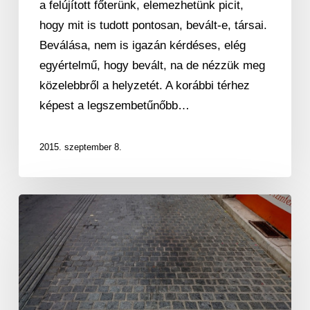
a felújított főterünk, elemezhetünk picit,
hogy mit is tudott pontosan, bevált-e, társai.
Beválása, nem is igazán kérdéses, elég
egyértelmű, hogy bevált, na de nézzük meg
közelebbről a helyzetét. A korábbi térhez
képest a legszembetűnőbb…
2015. szeptember 8.
Mosásra
szorulnak
az
új
díszburkolatok