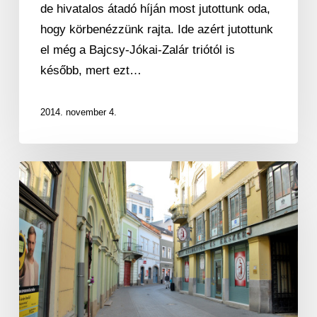
de hivatalos átadó híján most jutottunk oda,
hogy körbenézzünk rajta. Ide azért jutottunk
el még a Bajcsy-Jókai-Zalár triótól is
később, mert ezt…
2014. november 4.
Elkészültek
az
új
belvárosi
közterületek