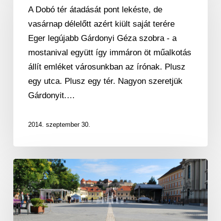
legújabb
A Dobó tér átadását pont lekéste, de
Gárdonyija
vasárnap délelőtt azért kiült saját terére
Eger legújabb Gárdonyi Géza szobra - a
mostanival együtt így immáron öt műalkotás
állít emléket városunkban az írónak. Plusz
egy utca. Plusz egy tér. Nagyon szeretjük
Gárdonyit.…
2014. szeptember 30.
Új
főteret
kapott
a