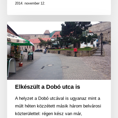
2014. november 12.
Elkészült
a
Dobó
utca
is
Elkészült a Dobó utca is
A helyzet a Dobó utcával is ugyanaz mint a
múlt héten közzétett másik három belvárosi
közterülettel: régen kész van már,