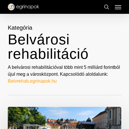
Menu
Skip
to
search
main
Kategória
content
Belvárosi
rehabilitáció
A belvárosi rehabilitációval több mint 5 milliárd forintból
újul meg a városközpont. Kapcsolódó aloldalunk:
Belvrehab.egrinapok.hu
Megújult
a
belváros