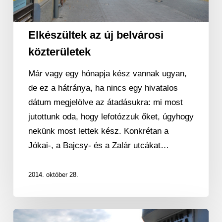
Elkészültek az új belvárosi
közterületek
Már vagy egy hónapja kész vannak ugyan,
de ez a hátránya, ha nincs egy hivatalos
dátum megjelölve az átadásukra: mi most
jutottunk oda, hogy lefotózzuk őket, úgyhogy
nekünk most lettek kész. Konkrétan a
Jókai-, a Bajcsy- és a Zalár utcákat…
2014. október 28.
Nem