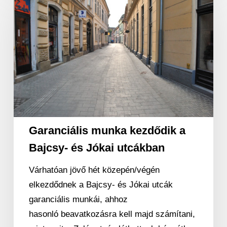
munka
kezdődik
a
Bajcsy-
és
Jókai
utcákban
Garanciális munka kezdődik a
Bajcsy- és Jókai utcákban
Várhatóan jövő hét közepén/végén
elkezdődnek a Bajcsy- és Jókai utcák
garanciális munkái, ahhoz
hasonló beavatkozásra kell majd számítani,