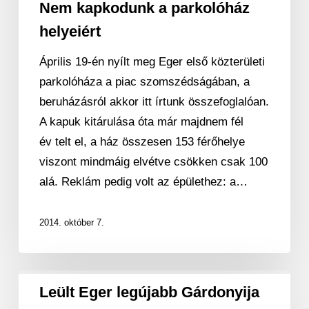
Nem kapkodunk a parkolóház
helyeiért
Április 19-én nyílt meg Eger első közterületi
parkolóháza a piac szomszédságában, a
beruházásról akkor itt írtunk összefoglalóan.
A kapuk kitárulása óta már majdnem fél
év telt el, a ház összesen 153 férőhelye
viszont mindmáig elvétve csökken csak 100
alá. Reklám pedig volt az épülethez: a…
2014. október 7.
Leült
Leült Eger legújabb Gárdonyija
Eger