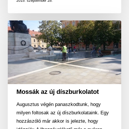
2015. szeptember 28.
Mossák
az
új
díszburkolatot
Mossák az új díszburkolatot
Augusztus végén panaszkodtunk, hogy
milyen foltosak az új díszburkolataink. Egy
hozzászóló már akkor is jelezte, hogy