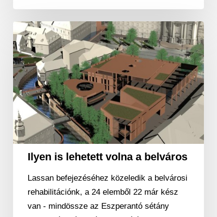
Ilyen
is
lehetett
volna
a
belváros
Ilyen is lehetett volna a belváros
Lassan befejezéséhez közeledik a belvárosi
rehabilitációnk, a 24 elemből 22 már kész
van - mindössze az Eszperantó sétány