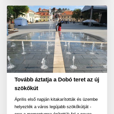
Tovább
áztatja
a
Dobó
teret
az
új
szökőkút
Tovább áztatja a Dobó teret az új
szökőkút
Április első napján kitakarították és üzembe
helyezték a város legújabb szökőkútját -