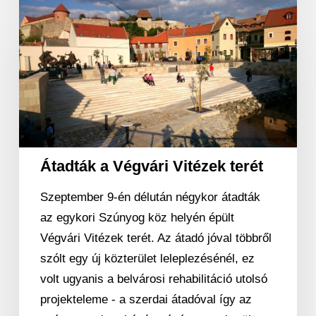
Átadták
a
Végvári
Vitézek
terét
Átadták a Végvári Vitézek terét
Szeptember 9-én délután négykor átadták
az egykori Szúnyog köz helyén épült
Végvári Vitézek terét. Az átadó jóval többről
szólt egy új közterület leleplezésénél, ez
volt ugyanis a belvárosi rehabilitáció utolsó
projekteleme - a szerdai átadóval így az