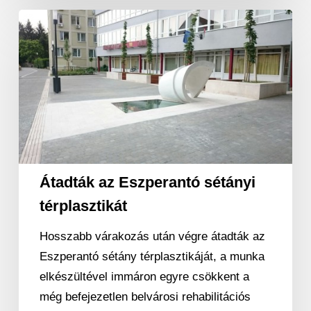
Átadták
az
Eszperantó
sétányi
térplasztikát
Átadták az Eszperantó sétányi
térplasztikát
Hosszabb várakozás után végre átadták az
Eszperantó sétány térplasztikáját, a munka
elkészültével immáron egyre csökkent a
még befejezetlen belvárosi rehabilitációs