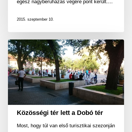
egész nagyberuházás végére pont került.…
2015. szeptember 10.
Közösségi
tér
lett
a
Dobó
tér
Közösségi tér lett a Dobó tér
Most, hogy túl van első turisztikai szezonján