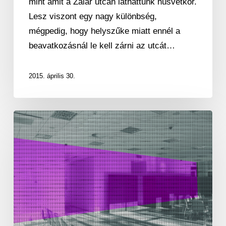
mint amit a Zalár utcán láthattunk húsvétkor.
Lesz viszont egy nagy különbség,
mégpedig, hogy helyszűke miatt ennél a
beavatkozásnál le kell zárni az utcát…
2015. április 30.
Főiskolások
díszítik
a
Városháza
új
üvegtermét