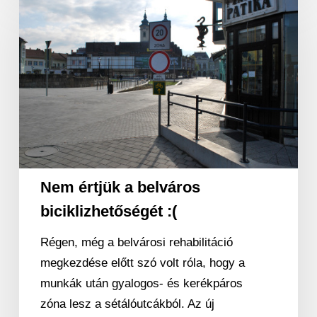
értjük
a
belváros
biciklizhetőségét
:
(
Nem értjük a belváros
biciklizhetőségét :(
Régen, még a belvárosi rehabilitáció
megkezdése előtt szó volt róla, hogy a
munkák után gyalogos- és kerékpáros
zóna lesz a sétálóutcákból. Az új