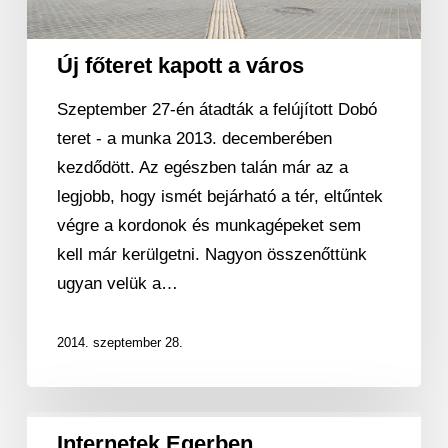
város
Új főteret kapott a város
Szeptember 27-én átadták a felújított Dobó
teret - a munka 2013. decemberében
kezdődött. Az egészben talán már az a
legjobb, hogy ismét bejárható a tér, eltűntek
végre a kordonok és munkagépeket sem
kell már kerülgetni. Nagyon összenőttünk
ugyan velük a…
2014. szeptember 28.
Internetek
Internetek Egerben