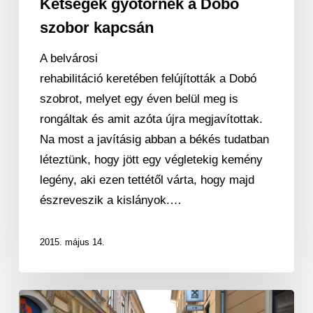
Kétségek gyötörnek a Dobó
szobor kapcsán
A belvárosi
rehabilitáció keretében felújították a Dobó
szobrot, melyet egy éven belül meg is
rongáltak és amit azóta újra megjavítottak.
Na most a javításig abban a békés tudatban
léteztünk, hogy jött egy végletekig kemény
legény, aki ezen tettétől várta, hogy majd
észreveszik a kislányok.…
2015. május 14.
Garanciális