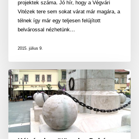
projektek száma. Jó hír, hogy a Végvári
Vitézek tere sem sokat várat már magára, a
télnek így már egy teljesen felújított
belvárossal nézhetünk…
2015. július 9.
Kétségek
gyötörnek
a
Dobó
szobor
kapcsán