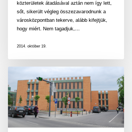
közterületek átadásával aztán nem így lett,
sőt, sikerült végleg összezavarodnunk a
városközpontban tekerve, alább kifejtjük,
hogy miért. Nem tagadjuk,…
2014. október 19.
Nem
kapkodunk
a
parkolóház
helyeiért