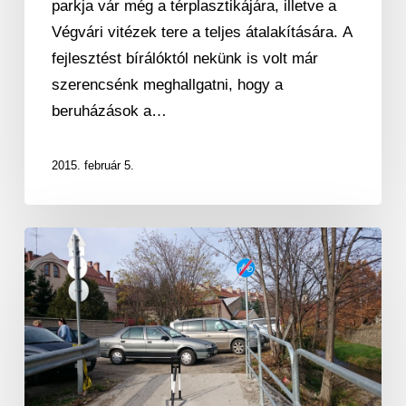
parkja vár még a térplasztikájára, illetve a
Végvári vitézek tere a teljes átalakítására. A
fejlesztést bírálóktól nekünk is volt már
szerencsénk meghallgatni, hogy a
beruházások a…
2015. február 5.
Beparkolják
az
új
kerékpárút
felhajtóját