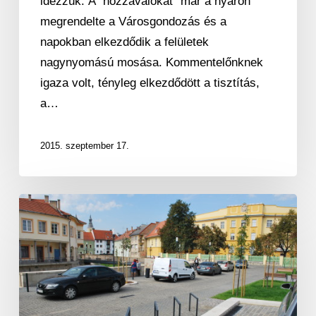
idézzük: A “hozzávalókat” már a nyáron
megrendelte a Városgondozás és a
napokban elkezdődik a felületek
nagynyomású mosása. Kommentelőnknek
igaza volt, tényleg elkezdődött a tisztítás,
a…
2015. szeptember 17.
Autóval
járnak
a
vitézeink