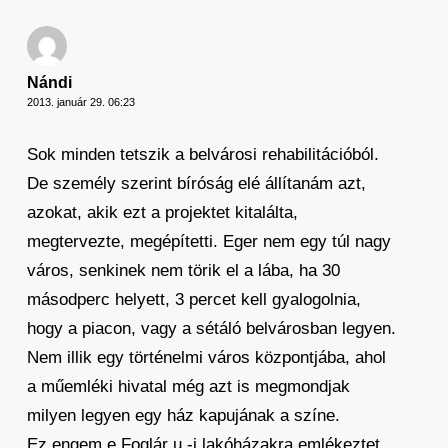
Nándi
2013. január 29. 06:23
Sok minden tetszik a belvárosi rehabilitációból.
De személy szerint bíróság elé állítanám azt,
azokat, akik ezt a projektet kitalálta,
megtervezte, megépítetti. Eger nem egy túl nagy
város, senkinek nem törik el a lába, ha 30
másodperc helyett, 3 percet kell gyalogolnia,
hogy a piacon, vagy a sétáló belvárosban legyen.
Nem illik egy történelmi város központjába, ahol
a műemléki hivatal még azt is megmondjak
milyen legyen egy ház kapujának a színe.
Ez engem e Foglár u.-i lakóházakra emlékeztet.