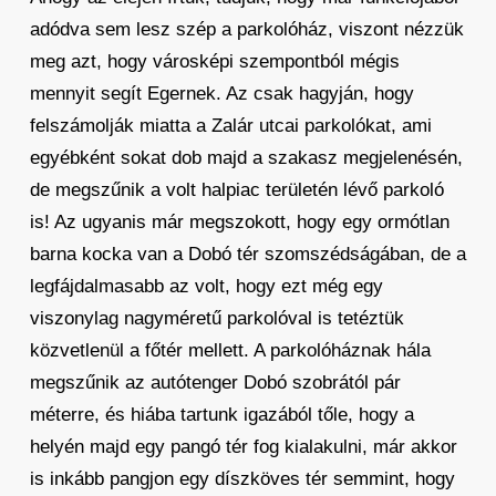
adódva sem lesz szép a parkolóház, viszont nézzük
meg azt, hogy városképi szempontból mégis
mennyit segít Egernek. Az csak hagyján, hogy
felszámolják miatta a Zalár utcai parkolókat, ami
egyébként sokat dob majd a szakasz megjelenésén,
de megszűnik a volt halpiac területén lévő parkoló
is! Az ugyanis már megszokott, hogy egy ormótlan
barna kocka van a Dobó tér szomszédságában, de a
legfájdalmasabb az volt, hogy ezt még egy
viszonylag nagyméretű parkolóval is tetéztük
közvetlenül a főtér mellett. A parkolóháznak hála
megszűnik az autótenger Dobó szobrától pár
méterre, és hiába tartunk igazából tőle, hogy a
helyén majd egy pangó tér fog kialakulni, már akkor
is inkább pangjon egy díszköves tér semmint, hogy