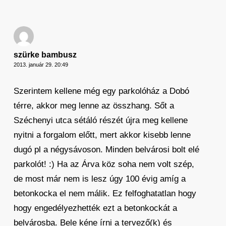
szürke bambusz
2013. január 29. 20:49
Szerintem kellene még egy parkolóház a Dobó
térre, akkor meg lenne az összhang. Sőt a
Széchenyi utca sétáló részét újra meg kellene
nyitni a forgalom előtt, mert akkor kisebb lenne
dugó pl a négysávoson. Minden belvárosi bolt elé
parkolót! :) Ha az Árva köz soha nem volt szép,
de most már nem is lesz úgy 100 évig amíg a
betonkocka el nem málik. Ez felfoghatatlan hogy
hogy engedélyezhették ezt a betonkockát a
belvárosba. Bele kéne írni a tervező(k) és