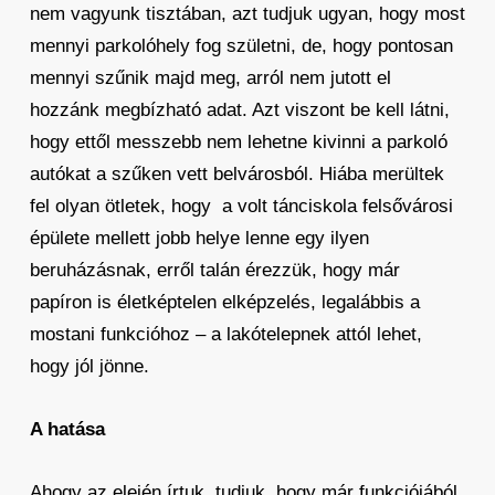
nem vagyunk tisztában, azt tudjuk ugyan, hogy most
mennyi parkolóhely fog születni, de, hogy pontosan
mennyi szűnik majd meg, arról nem jutott el
hozzánk megbízható adat. Azt viszont be kell látni,
hogy ettől messzebb nem lehetne kivinni a parkoló
autókat a szűken vett belvárosból. Hiába merültek
fel olyan ötletek, hogy a volt tánciskola felsővárosi
épülete mellett jobb helye lenne egy ilyen
beruházásnak, erről talán érezzük, hogy már
papíron is életképtelen elképzelés, legalábbis a
mostani funkcióhoz – a lakótelepnek attól lehet,
hogy jól jönne.
A hatása
Ahogy az elején írtuk, tudjuk, hogy már funkciójából