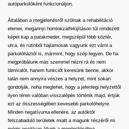
autóparkolóként funkcionáljon.
Általában a megjelenésről szólnak a rehabilitáció
elemei, megannyi homlokzatfelújításon túl rendezett
képet kap a patakmeder, megszépül több köztér,
utca, és rutinból hajlamosak vagyunk ezt várni a
parkolóháztól is, mármint, hogy szép legyen. De ha
megpróbálunk más szemmel nézni rá és nem
látnivalót, hanem funkciót keresünk benne, akkor
talán nem annyira vészes a helyzet, mint sokan
gondolják, noha meglehet, hogy a jelenlegi helyzettől
ilyen téren valóban visszalépés történik majd, értjük
ezt az összességében kevesebb parkolóhelyre.
Minden negatívuma ellenére, az autóktól
felszabaduló területek miatt a magunk részéről mi
mégis pozitívan állunk a megépüléséhez,