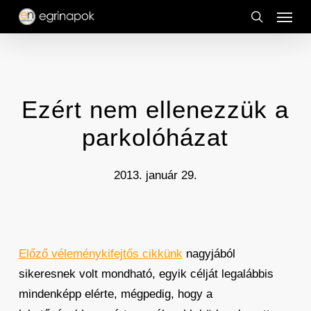
Menu
Skip
to
search
main
content
Ezért nem ellenezzük a
parkolóházat
2013. január 29.
Előző véleménykifejtős cikkünk
nagyjából
sikeresnek volt mondható, egyik célját legalábbis
mindenképp elérte, mégpedig, hogy a