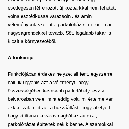
esetlegesen létrehozott új közparkkal nem lehetett
volna esztétikussá varázsolni, és amin
véleményünk szerint a parkolóház sem ront már
nagyságrendekkel tovább. Sőt, legalább takar is
kicsit a környezetéből.
A funkciója
Funkciójában érdekes helyzet áll fent, egyszerre
halljuk ugyanis azt a véleményt, hogy
összességében kevesebb parkolóhely lesz a
belvárosban vele, mint eddig volt, mi értelme van
akkor, valamint azt a hozzáállást, hogy ahelyett,
hogy kitiltanák a városmagból az autókat,
parkolóházat építenek nekik benne. A számokkal