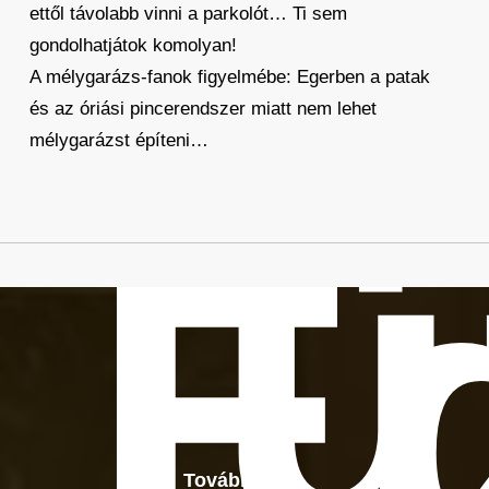
ettől távolabb vinni a parkolót… Ti sem
gondolhatjátok komolyan!
A mélygarázs-fanok figyelmébe: Egerben a patak
és az óriási pincerendszer miatt nem lehet
mélygarázst építeni…
ü
E
Tovább