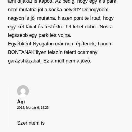
ami díjakat is kapott. Az pedig, hogy egy kis park
nem mutatna jól a kocka helyett? Dehogynem,
nagyon is jól mutatna, hiszen pont te írtad, hogy
egy két fával és festékkel fel lehet dobni. Nos a
legszebb egy park lett volna.
Egyébként Nyugaton már nem építenek, hanem
BONTANAK ilyen felszín feletti ocsmány
garázsházakat. Ez a múlt nem a jövő.
Ági
2013. február 6. 18:23
Szerintem is