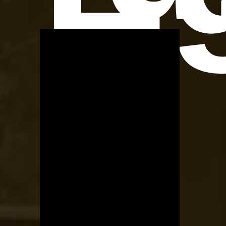
OTBike
Kerékpárszerviz