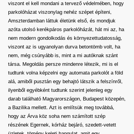
viszont el kell mondani a tervező védelmében, hogy
parkolóházat viszonylag nehéz szépet építeni,
Amszterdamban láttuk életünk első, és mondjuk
azóta utolsó kerékpáros parkolóházát, hát mi az, ha
nem modern gondolkodás és környezettudatosság,
viszont az is ugyanolyan durva betontömb volt, ha
nem, még csúnyább is, mint a mi autóknak szánt
társa. Megoldás persze mindenre létezik, mi is el
tudtunk volna képzelni egy automata parkolót a föld
alá, amiből pusztán egy behajtó látszik a felszínről,
ilyenből egyébként tudtunk szerint jelenleg egy
darab található Magyarországon, Budapest közepén,
a Bazilika mellett. Azt is említsük meg továbbá,
hogy az Árva köz soha nem számított szép
részének Egernek, kórház bejáró, szedett-vetett
üzletek, tömény keleti hangulat, amit egy