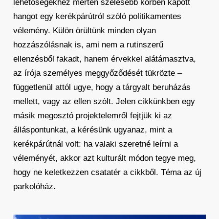
lehetőségekhez mérten szélesebb körben kapott
hangot egy kerékpárútról szóló politikamentes
vélemény. Külön örültünk minden olyan
hozzászólásnak is, ami nem a rutinszerű
ellenzésből fakadt, hanem érvekkel alátámasztva,
az írója személyes meggyőződését tükrözte –
függetlenül attól ugye, hogy a tárgyalt beruházás
mellett, vagy az ellen szólt. Jelen cikkünkben egy
másik megosztó projektelemről fejtjük ki az
álláspontunkat, a kérésünk ugyanaz, mint a
kerékpárútnál volt: ha valaki szeretné leírni a
véleményét, akkor azt kulturált módon tegye meg,
hogy ne keletkezzen csatatér a cikkből. Téma az új
parkolóház.