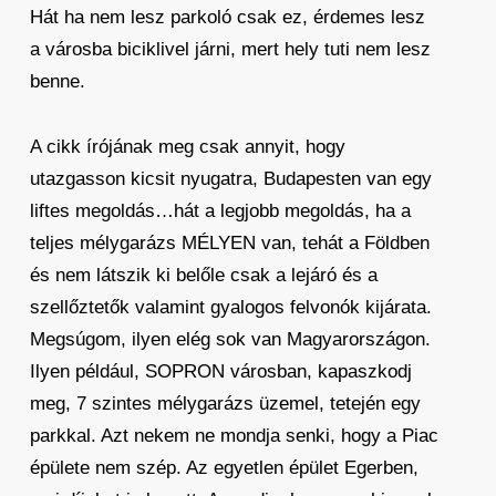
Hát ha nem lesz parkoló csak ez, érdemes lesz
a városba biciklivel járni, mert hely tuti nem lesz
benne.
A cikk írójának meg csak annyit, hogy
utazgasson kicsit nyugatra, Budapesten van egy
liftes megoldás…hát a legjobb megoldás, ha a
teljes mélygarázs MÉLYEN van, tehát a Földben
és nem látszik ki belőle csak a lejáró és a
szellőztetők valamint gyalogos felvonók kijárata.
Megsúgom, ilyen elég sok van Magyarországon.
Ilyen például, SOPRON városban, kapaszkodj
meg, 7 szintes mélygarázs üzemel, tetején egy
parkkal. Azt nekem ne mondja senki, hogy a Piac
épülete nem szép. Az egyetlen épület Egerben,