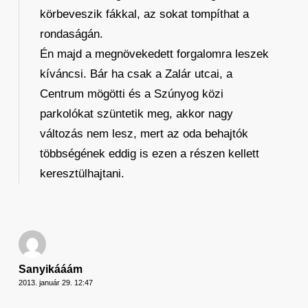
körbeveszik fákkal, az sokat tompíthat a
rondaságán.
Én majd a megnövekedett forgalomra leszek
kíváncsi. Bár ha csak a Zalár utcai, a
Centrum mögötti és a Szúnyog közi
parkolókat szüntetik meg, akkor nagy
változás nem lesz, mert az oda behajtók
többségének eddig is ezen a részen kellett
keresztülhajtani.
Sanyikááám
2013. január 29. 12:47