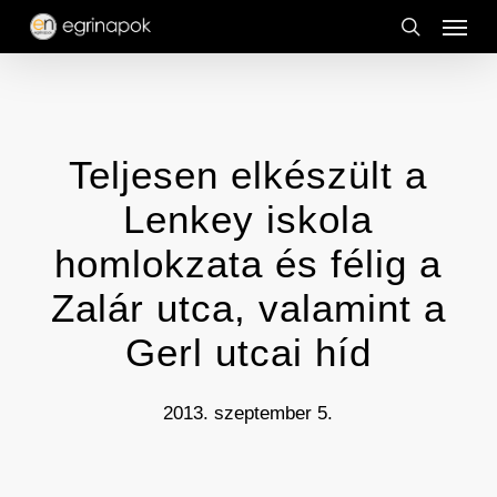
Menu
Skip
to
search
main
content
Teljesen elkészült a
Lenkey iskola
homlokzata és félig a
Zalár utca, valamint a
Gerl utcai híd
2013. szeptember 5.