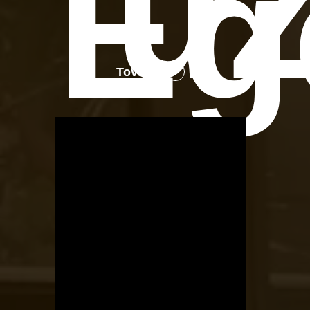
üz
Eg
Tovább
OTBike
Kerékpárszerviz