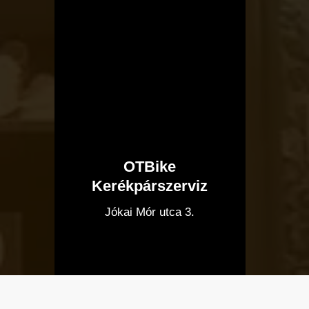
OTBike
Kerékpárszerviz
I
Jókai Mór utca 3.