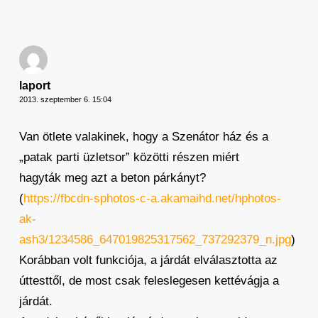
laport
2013. szeptember 6. 15:04
Van ötlete valakinek, hogy a Szenátor ház és a
„patak parti üzletsor” közötti részen miért
hagyták meg azt a beton párkányt?
(
https://fbcdn-sphotos-c-a.akamaihd.net/hphotos-
ak-
ash3/1234586_647019825317562_737292379_n.jpg
)
Korábban volt funkciója, a járdát elválasztotta az
úttesttől, de most csak feleslegesen kettévágja a
járdát.