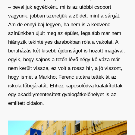
– bevalljuk egyébként, mi is az utóbbi csoport
vagyunk, jobban szeretjük a zöldet, mint a sárgát.
Ám de ennyi baj legyen, ha nem is a kedvenc
színünkben újult meg az épület, legalább már nem
hiányzik tekintélyes darabokban róla a vakolat. A
beruházás két kisebb újdonságot is hozott magával:
egyik, hogy sajnos a tetőn lévő négy kő váza már
nem került vissza, ez volt a rossz hír, a jó viszont,
hogy ismét a Markhot Ferenc utcára tették át az
iskola főbejáratát. Ehhez kapcsolódva kialakítottak
egy akadálymentesített gyalogátkelőhelyet is az
említett oldalon.