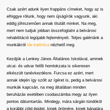
Csak azért adunk ilyen frappáns címeket, hogy az is
elhiggye rólunk, hogy nem újságírók vagyunk, aki
eddig jóhiszeműen annak titulált minket. Na meg,
mert nem tudjuk jobban összefoglalni a belvárosi
rehabilitáció legújabb fejleményeit. Teljes galériánk a
munkákról
ide kattintva
nézhető meg.
Kezdjük a Lenkey János Általános Iskolával, aminek
utcai- és udvar felőli homlokzata is sikeresen
elkészült tanévkezdésre. Furcsa ez azért, mert
annak idején így szólt az ígéret is, pedig a belvárosi
munkák kapcsán, na meg általában minden
beruházás esetében csodaszámba megy az ilyen
pontos dátumtartás. Mindegy, mára sárgán tündököl
a korábbi zöld épület, kinek örömére, kinek bánatára