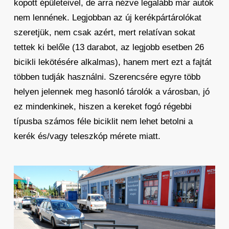
kopott épületeivel, de arra nézve legalább már autók
nem lennének. Legjobban az új kerékpártárolókat
szeretjük, nem csak azért, mert relatívan sokat
tettek ki belőle (13 darabot, az legjobb esetben 26
bicikli lekötésére alkalmas), hanem mert ezt a fajtát
többen tudják használni. Szerencsére egyre több
helyen jelennek meg hasonló tárolók a városban, jó
ez mindenkinek, hiszen a kereket fogó régebbi
típusba számos féle biciklit nem lehet betolni a
kerék és/vagy teleszkóp mérete miatt.