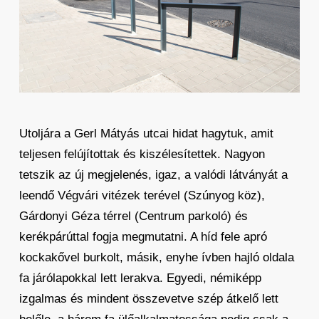
Utoljára a Gerl Mátyás utcai hidat hagytuk, amit
teljesen felújítottak és kiszélesítettek. Nagyon
tetszik az új megjelenés, igaz, a valódi látványát a
leendő Végvári vitézek terével (Szúnyog köz),
Gárdonyi Géza térrel (Centrum parkoló) és
kerékpárúttal fogja megmutatni. A híd fele apró
kockakővel burkolt, másik, enyhe ívben hajló oldala
fa járólapokkal lett lerakva. Egyedi, némiképp
izgalmas és mindent összevetve szép átkelő lett