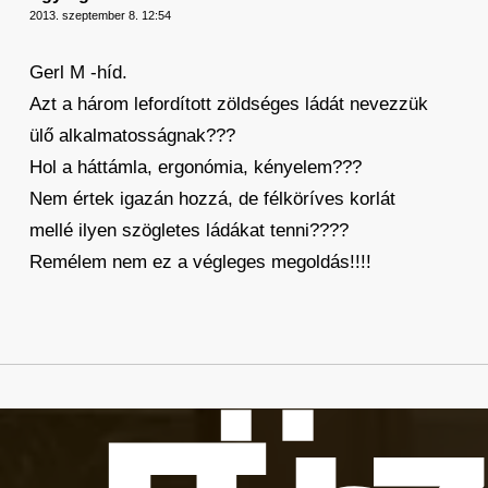
2013. szeptember 8. 12:54
Gerl M -híd.
Azt a három lefordított zöldséges ládát nevezzük
ülő alkalmatosságnak???
Hol a háttámla, ergonómia, kényelem???
Nem értek igazán hozzá, de félköríves korlát
mellé ilyen szögletes ládákat tenni????
Remélem nem ez a végleges megoldás!!!!