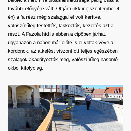
belőle, a három fa ülőalkalmatossága pedig csak a
további előnyére vált. Ottjártunkkor ( szeptember 4-
én) a fa rész még szalaggal el volt kerítve,
valószínűleg festették, lakkozták, kezelték azt a
részt. A Fazola híd is ebben a cipőben járhat,
ugyanazon a napon már előle is el voltak véve a
kordonok, az átkelést viszont ott teljes egészében
szalagok akadályozták meg, valószínűleg hasonló
okból kifolyólag.