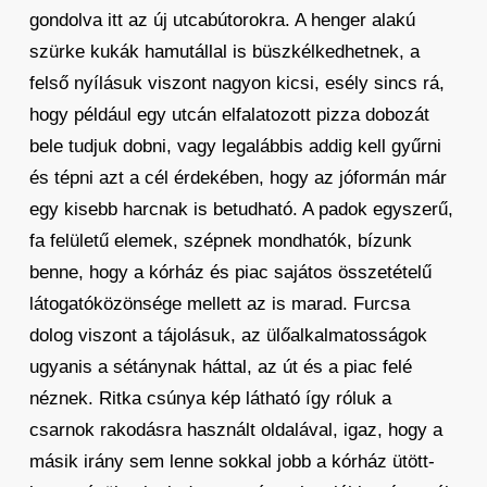
gondolva itt az új utcabútorokra. A henger alakú
szürke kukák hamutállal is büszkélkedhetnek, a
felső nyílásuk viszont nagyon kicsi, esély sincs rá,
hogy például egy utcán elfalatozott pizza dobozát
bele tudjuk dobni, vagy legalábbis addig kell gyűrni
és tépni azt a cél érdekében, hogy az jóformán már
egy kisebb harcnak is betudható. A padok egyszerű,
fa felületű elemek, szépnek mondhatók, bízunk
benne, hogy a kórház és piac sajátos összetételű
látogatóközönsége mellett az is marad. Furcsa
dolog viszont a tájolásuk, az ülőalkalmatosságok
ugyanis a sétánynak háttal, az út és a piac felé
néznek. Ritka csúnya kép látható így róluk a
csarnok rakodásra használt oldalával, igaz, hogy a
másik irány sem lenne sokkal jobb a kórház ütött-