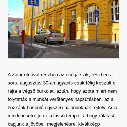
A Zalár utcával részben az eső játszik, részben a
sors, augusztus 30-án ugyanis csak félig készült el
rajta a végső burkolat, aztán, hogy azóta miért nem
folytatták a munkát verőfényes napsütésben, az a
hozzánk hasonló egyszeri halandóknak rejtély. Arra
mindenesetre jó ez a lassú tempó is, hogy rálátást
kapjunk a jövőbeli megjelenésre, kiváltképp