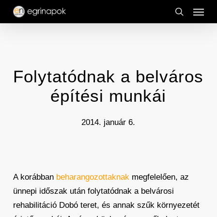
Menu
Skip
to
search
main
content
Folytatódnak a belváros
építési munkái
2014. január 6.
A korábban
beharangozottaknak
megfelelően, az
ünnepi időszak után folytatódnak a belvárosi
rehabilitáció Dobó teret, és annak szűk környezetét