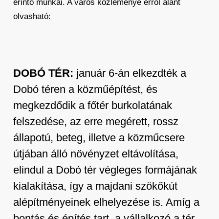
érintő munkái. A város közleménye erről alant
olvasható:
DOBÓ TÉR:
január 6-án elkezdték a
Dobó téren a közműépítést, és
megkezdődik a főtér burkolatának
felszedése, az erre megérett, rossz
állapotú, beteg, illetve a közműcsere
útjában álló növényzet eltávolítása,
elindul a Dobó tér végleges formájának
kialakítása, így a majdani szökőkút
alépítményeinek elhelyezése is. Amíg a
bontás és építés tart, a vállalkozó a tér