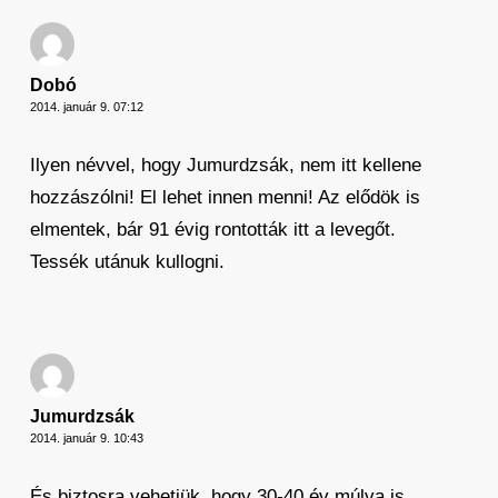
Dobó
2014. január 9. 07:12
Ilyen névvel, hogy Jumurdzsák, nem itt kellene
hozzászólni! El lehet innen menni! Az elődök is
elmentek, bár 91 évig rontották itt a levegőt.
Tessék utánuk kullogni.
Jumurdzsák
2014. január 9. 10:43
És biztosra vehetjük, hogy 30-40 év múlva is