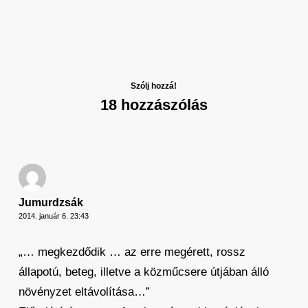
Szólj hozzá!
18 hozzászólás
Jumurdzsák
2014. január 6. 23:43
„… megkezdődik … az erre megérett, rossz
állapotú, beteg, illetve a közműcsere útjában álló
növényzet eltávolítása…”