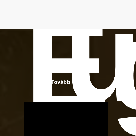
ü
E
Tovább
OTBike
Kerékpárszerviz