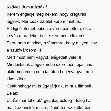
Kedves Jumurdzsák !
Kérem engedje meg nekem, hogy öreguras
legyek. Már csak az élet korom miatt is.
Eddigi életemet ebben a városban éltem, és a
kevés maradékot is itt szeretném eltölteni.
Ezért sem mindegy számomra, hogy milyen lesz
a szülővárosom !!!
Mert most nem vagyok elégedett vele !!!
Mindenkinek a figyelmébe szeretném ajánlani,
akik még eddig nem látták a Legényanya című
klasszikust.
Csak nehogy mi is úgy járjunk, mint a filmbeli
Bélák!!
Ui: Én már lehetek” gyárilag boldog”, főleg ha
majd az unokáim az új Dobő-téri szökőkútban