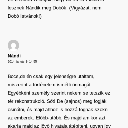
lesznek Nándik meg Dobók. (Vigyázat, nem
Dobó Istvánok!)
Nándi
2014. január 9. 14:55
Bocs,de én csak egy jelenségre utaltam,
miszerint a történelem ismétli önmagát.
Egyébként személy szerint nekem se tetszik ez
tér rekonstrukció. Sőt! De (sajnos) meg fogják
csinálni, és majd ahhoz is hozzá fognak szokni
az emberek. Előbb-utóbb. És majd amikor azt
akarja majd az jövő hivatala átépíteni, ugyan így