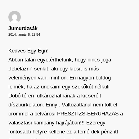
Jumurdzsák
2014. január 8. 22:54
Kedves Egy Egri!
Abban talán egyetérthetünk, hogy nincs joga
„lebélázni” senkit, aki egy kicsit is más
véleményen van, mint ön. Én nagyon boldog
lennék, ha az unokáim egy szökőkút nélküli
Dobó téren futkározhatnának a kicserélt
díszburkolaton. Ennyi. Változatlanul nem tölt el
örömmel a belvárosi PRESZTÍZS-BERUHÁZÁS a
választási kampány hajrájában!!! Ezeregy
fontosabb helyre kellene ez a temérdek pénz itt