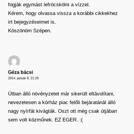
fogják egymást lefröcskölni a vízzel.
Kérem, hogy olvassa vissza a korábbi cikkekhez
irt bejegyzéseimet is.
Köszönöm Szépen.
Géza bácsi
2014. január 8. 21:29
Útban álló növényzetet már sikerült eltávolítani,
nevezetesen a kórház piac felőli bejáratánál álló
nagy nyírfát kivágták. Oszt ott még csak útjában
sem volt közműnek. EZ EGER. :(