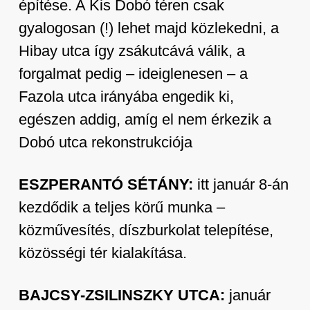
építése. A Kis Dobó téren csak
gyalogosan (!) lehet majd közlekedni, a
Hibay utca így zsákutcává válik, a
forgalmat pedig – ideiglenesen – a
Fazola utca irányába engedik ki,
egészen addig, amíg el nem érkezik a
Dobó utca rekonstrukciója
ESZPERANTÓ SÉTÁNY:
itt január 8-án
kezdődik a teljes körű munka –
közművesítés, díszburkolat telepítése,
közösségi tér kialakítása.
BAJCSY-ZSILINSZKY UTCA:
január