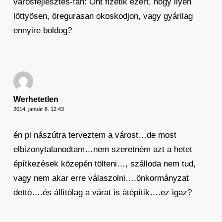
városfejlesztés-fan: Önt fizetik ezért, hogy ilyen
löttyösen, öregurasan okoskodjon, vagy gyárilag
ennyire boldog?
Werhetetlen
2014. január 8. 12:43
én pl nászútra terveztem a várost…de most
elbizonytalanodtam…nem szeretném azt a hetet
építkezések közepén tölteni…, szálloda nem tud,
vagy nem akar erre válaszolni….önkormányzat
dettó….és állítólag a várat is átépítik….ez igaz?