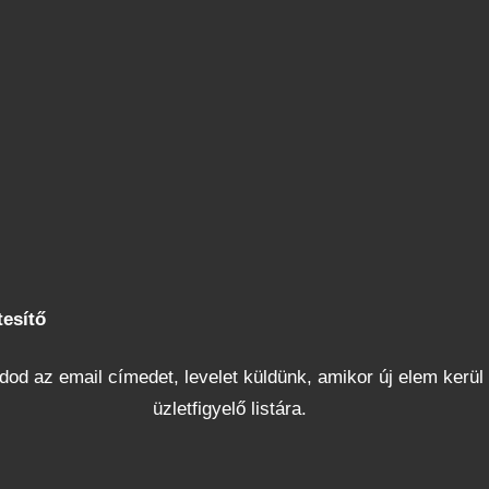
tesítő
od az email címedet, levelet küldünk, amikor új elem kerül 
üzletfigyelő listára.