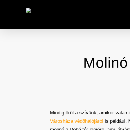
Skip
to
main
content
Molinó
Mindig örül a szívünk, amikor valami
Városháza védőhálójáról
is például. 
molinó a Dobó tér elejére, ami látván