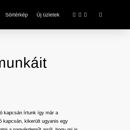
x-
facebook
email
search
Sörtérkép
Új üzletek
twitter
munkáit
ió kapcsán írtunk így már a
ó kapcsán, kikerült ugyanis egy
atni a nagyérdeműt arról, hogy mi is