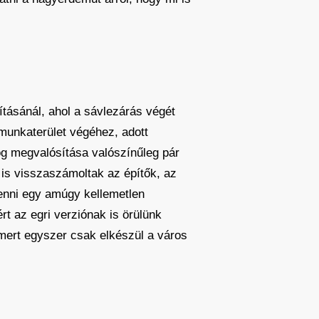
ításánál, ahol a sávlezárás végét
 munkaterület végéhez, adott
og megvalósítása valószínűleg pár
l is visszaszámoltak az építők, az
tenni egy amúgy kellemetlen
rt az egri verziónak is örülünk
mert egyszer csak elkészül a város