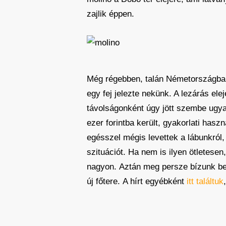
zajlik éppen.
Még régebben, talán Németországban t
egy fej jelezte nekünk. A lezárás el
távolságonként úgy jött szembe ugya
ezer forintba került, gyakorlati has
egésszel mégis levettek a lábunkról,
szituációt. Ha nem is ilyen ötletesen
nagyon. Aztán meg persze bízunk ben
új főtere. A hírt egyébként
itt találtuk