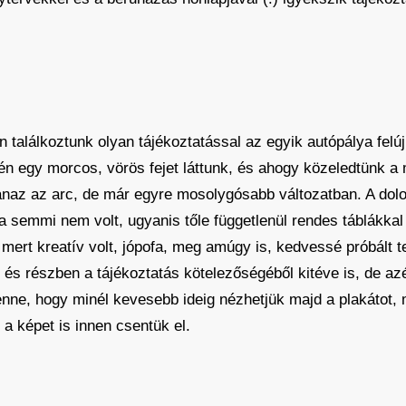
alálkoztunk olyan tájékoztatással az egyik autópálya felúj
ején egy morcos, vörös fejet láttunk, és ahogy közeledtünk a
naz az arc, de már egyre mosolygósabb változatban. A dol
zna semmi nem volt, ugyanis tőle függetlenül rendes táblákka
 mert kreatív volt, jópofa, meg amúgy is, kedvessé próbált 
, és részben a tájékoztatás kötelezőségéből kitéve is, de azé
ne, hogy minél kevesebb ideig nézhetjük majd a plakátot, 
, a képet is innen csentük el.