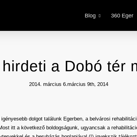
Blog
360 Eger
 hirdeti a Dobó tér 
2014. március 6.
március 9th, 2014
 igényesebb dolgot találunk Egerben, a belvárosi rehabilitác
Most itt a következő boldogságunk, ugyancsak a rehabilitáci
ytervekkel és a beruházás honlapjával (!) igyekszik tájékozt