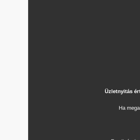
Üzletnyitás ér
Ha megad