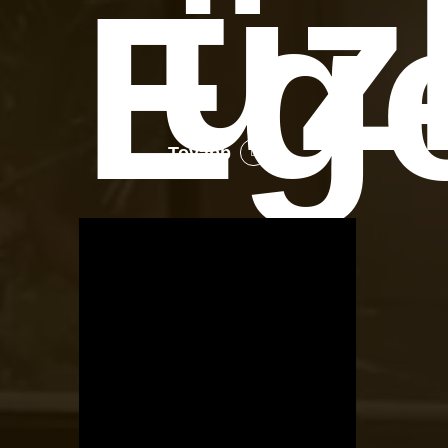
üz
Eg
Tovább
OTBike
Kerékpárszerviz