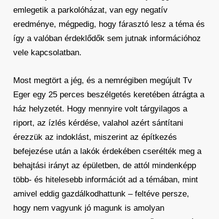
emlegetik a parkolóházat, van egy negatív
eredménye, mégpedig, hogy fárasztó lesz a téma és
így a valóban érdeklődők sem jutnak információhoz
vele kapcsolatban.
Most megtört a jég, és a nemrégiben megújult Tv
Eger egy 25 perces beszélgetés keretében átrágta a
ház helyzetét. Hogy mennyire volt tárgyilagos a
riport, az ízlés kérdése, valahol azért sántítani
érezzük az indoklást, miszerint az építkezés
befejezése után a lakók érdekében cserélték meg a
behajtási irányt az épületben, de attól mindenképp
több- és hitelesebb információt ad a témában, mint
amivel eddig gazdálkodhattunk – feltéve persze,
hogy nem vagyunk jó magunk is amolyan