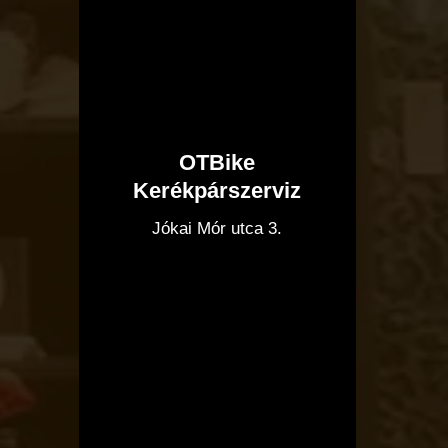
OTBike
Kerékpárszerviz
I
Jókai Mór utca 3.