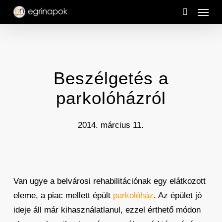
Menu
Skip
to
search
main
content
Beszélgetés a
parkolóházról
2014. március 11.
Van ugye a belvárosi rehabilitációnak egy elátkozott
eleme, a piac mellett épült
parkolóház
. Az épület jó
ideje áll már kihasználatlanul, ezzel érthető módon