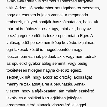
akarva-akaratlan is számos szóbeszéd tárgyává
vált. A tízmillió szakember országában természetes,
hogy ez esetben is jelen vannak a megmondó
emberek, süllyed-bontják-használhatatlan, hallottuk
már mi is többször, csak úgy, mint azt, hogy az
ország egésze előtt is leszerepelt miatta Eger. A
valóság ettől persze némiképp kevésbé izgalmas,
egri lakosok közül is megdöbbentően nagy
létszámban vannak például, akik vagy nem tudnak
az épületről gyakorlatilag semmit, vagy pedig
tökéletesen hidegen hagyja őket az egész,
sejthetjük hát, hogy akkor az ország lakosságát
mennyire zaklathatja fel a beruházás. Annak
viszont, hogy a tájékozatlan, ám méltán szakértő
lakók- és a politikai karrierjükben jelképes
eredményt elérő alanyok visszatérő jelleggel