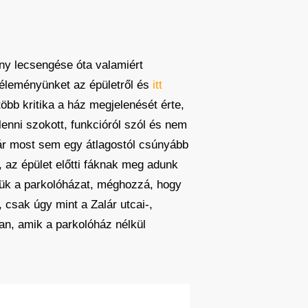
ány lecsengése óta valamiért
éleményünket az épületről és
itt
több kritika a ház megjelenését érte,
lenni szokott, funkcióról szól és nem
már most sem egy átlagostól csúnyább
 az épület előtti fáknak meg adunk
etjük a parkolóházat, méghozzá, hogy
 csak úgy mint a Zalár utcai-,
an, amik a parkolóház nélkül