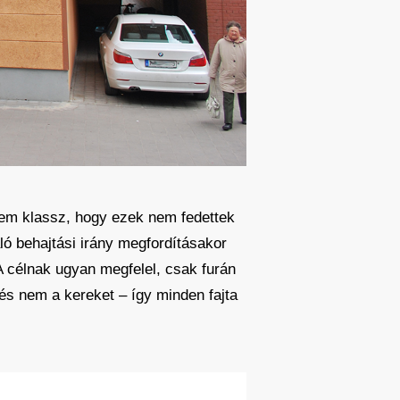
nem klassz, hogy ezek nem fedettek
aló behajtási irány megfordításakor
 A célnak ugyan megfelel, csak furán
 és nem a kereket – így minden fajta