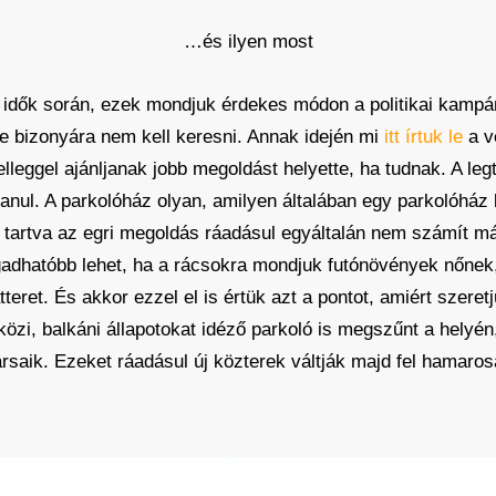
…és ilyen most
az idők során, ezek mondjuk érdekes módon a politikai kamp
e bizonyára nem kell keresni. Annak idején mi
itt írtuk le
a v
elleggel ajánljanak jobb megoldást helyette, ha tudnak. A leg
anul. A parkolóház olyan, amilyen általában egy parkolóház 
t tartva az egri megoldás ráadásul egyáltalán nem számít 
gadhatóbb lehet, ha a rácsokra mondjuk futónövények nőnek,
tteret. És akkor ezzel el is értük azt a pontot, amiért szer
özi, balkáni állapotokat idéző parkoló is megszűnt a helyén,
rsaik. Ezeket ráadásul új közterek váltják majd fel hamaros