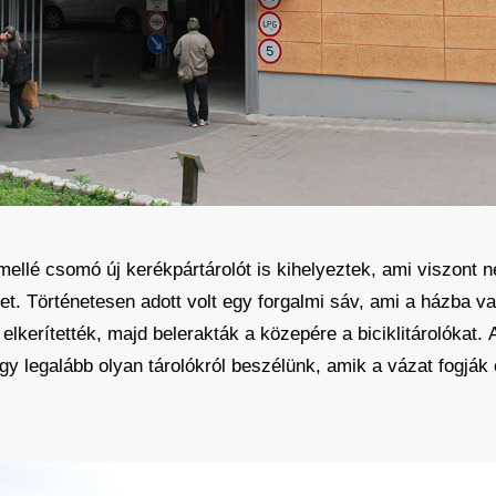
ellé csomó új kerékpártárolót is kihelyeztek, ami viszont 
ket. Történetesen adott volt egy forgalmi sáv, ami a házba v
elkerítették, majd belerakták a közepére a biciklitárolókat.
ogy legalább olyan tárolókról beszélünk, amik a vázat fogják