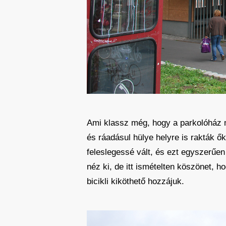
Ami klassz még, hogy a parkolóház m
és ráadásul hülye helyre is rakták ő
feleslegessé vált, és ezt egyszerűen 
néz ki, de itt ismételten köszönet, h
bicikli kiköthető hozzájuk.