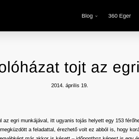
Blog
360 Eger
lóházat tojt az egr
2014. április 19.
az egri munkájával, itt ugyanis tojás helyett egy 153 férőhe
egküzdött a feladattal, érezhető volt ez abból is, hogy kor
 egyébként már akkor is késett – időponthoz képest is egy é