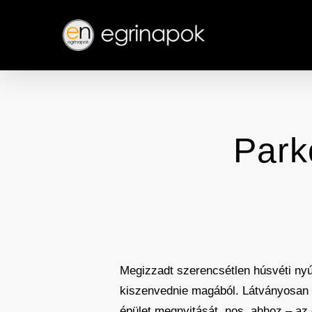
Skip
to
main
content
Parko
Megizzadt szerencsétlen húsvéti nyúl 
kiszenvednie magából. Látványosan m
épület megnyitását, nos, ahhoz – az