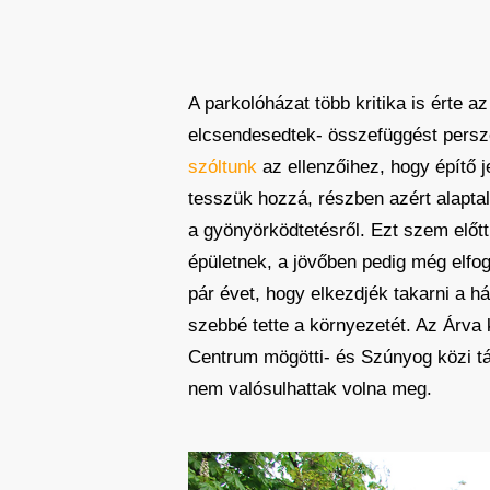
A parkolóházat több kritika is érte 
elcsendesedtek- összefüggést persz
szóltunk
az ellenzőihez, hogy építő j
tesszük hozzá, részben azért alaptal
a gyönyörködtetésről. Ezt szem előt
épületnek, a jövőben pedig még elfo
pár évet, hogy elkezdjék takarni a há
szebbé tette a környezetét. Az Árva k
Centrum mögötti- és Szúnyog közi tá
nem valósulhattak volna meg.