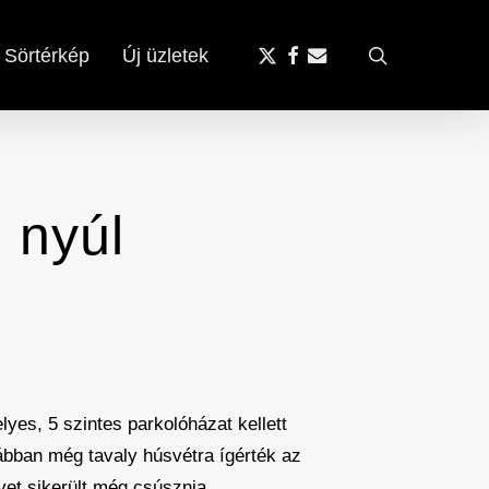
x-
facebook
email
search
Sörtérkép
Új üzletek
twitter
i nyúl
lyes, 5 szintes parkolóházat kellett
ábban még tavaly húsvétra ígérték az
vet sikerült még csúsznia