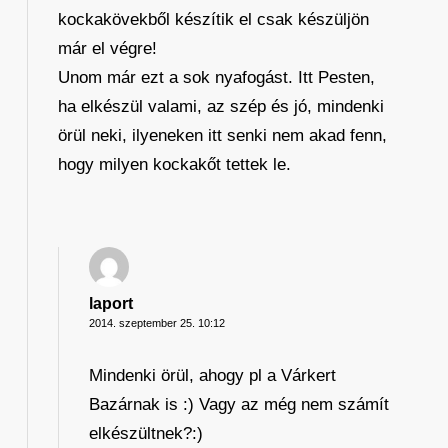
kockakövekből készítik el csak készüljön
már el végre!
Unom már ezt a sok nyafogást. Itt Pesten,
ha elkészül valami, az szép és jó, mindenki
örül neki, ilyeneken itt senki nem akad fenn,
hogy milyen kockakőt tettek le.
laport
2014. szeptember 25. 10:12
Mindenki örül, ahogy pl a Várkert
Bazárnak is :) Vagy az még nem számít
elkészültnek?:)