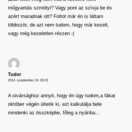
műgyantás szmötyi? Vagy pont az szívja be és
azért maradnak ott? Foltot már én is láttam
többször, de azt nem tudom, hogy már kezelt,
vagy még kezeletlen részen :(
Tudor
2014. szeptember 19. 09:23
A sivársághoz annyit, hogy én úgy tudom,a fákat
október végén ültetik ki, ezt kalkulálja bele
mindenki az összképbe, főleg a nyáriba…