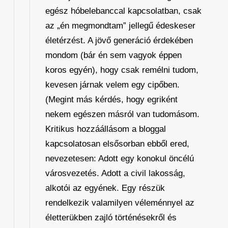
egész hóbelebanccal kapcsolatban, csak
az „én megmondtam” jellegű édeskeser
életérzést. A jövő generáció érdekében
mondom (bár én sem vagyok éppen
koros egyén), hogy csak remélni tudom,
kevesen járnak velem egy cipőben.
(Megint más kérdés, hogy egriként
nekem egészen másról van tudomásom.
Kritikus hozzáállásom a bloggal
kapcsolatosan elsősorban ebből ered,
nevezetesen: Adott egy konokul öncélú
városvezetés. Adott a civil lakosság,
alkotói az egyének. Egy részük
rendelkezik valamilyen véleménnyel az
életterükben zajló történésekről és