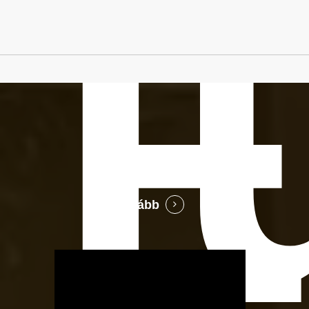
E
Tovább
OTBike
Kerékpárszerviz