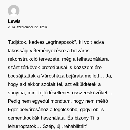
Lewis
2014. szeptember 22. 12:04
Tudjátok, kedves „egrinaposok”, ki volt adva
lakossági véleményezésre a belváros-
rekonstrukció tervezete, még a felhasználásra
szánt térkövek prototípusai is közszemlére
bocsájttattak a Városháza bejárata mellett… Ja,
hogy aki akkor szólalt fel, azt elküldtétek a
sunyiba, mint fejlődésellenes összeesküvőket…
Pedig nem egyedül mondtam, hogy nem méltó
Eger belvárosához a legolcsóbb, gagyi obi-s
cementkockák használata. És bizony Ti is
lehurrogtatok… Szép, új „rehabilitált”