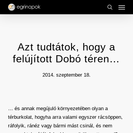
Menu
Skip
to
search
main
content
Azt tudtátok, hogy a
felújított Dobó téren…
2014. szeptember 18.
… és annak megújuló környezetében olyan a
térburkolat, hogyha arra valami egyszer rácsöppen,
ráfolyik, ránéz vagy bármi mást csinál, és nem