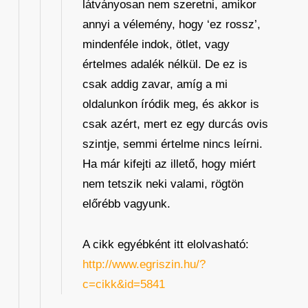
látványosan nem szeretni, amikor
annyi a vélemény, hogy ‘ez rossz’,
mindenféle indok, ötlet, vagy
értelmes adalék nélkül. De ez is
csak addig zavar, amíg a mi
oldalunkon íródik meg, és akkor is
csak azért, mert ez egy durcás ovis
szintje, semmi értelme nincs leírni.
Ha már kifejti az illető, hogy miért
nem tetszik neki valami, rögtön
előrébb vagyunk.
A cikk egyébként itt elolvasható:
http://www.egriszin.hu/?
c=cikk&id=5841