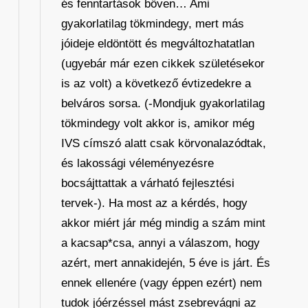
és fenntartások bőven… Ami
gyakorlatilag tökmindegy, mert más
jóideje eldöntött és megváltozhatatlan
(ugyebár már ezen cikkek születésekor
is az volt) a következő évtizedekre a
belváros sorsa. (-Mondjuk gyakorlatilag
tökmindegy volt akkor is, amikor még
IVS címszó alatt csak körvonalazódtak,
és lakossági véleményezésre
bocsájttattak a várható fejlesztési
tervek-). Ha most az a kérdés, hogy
akkor miért jár még mindig a szám mint
a kacsap*csa, annyi a válaszom, hogy
azért, mert annakidején, 5 éve is járt. És
ennek ellenére (vagy éppen ezért) nem
tudok jóérzéssel mást zsebrevágni az