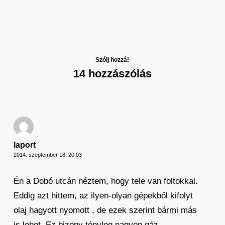
Szólj hozzá!
14 hozzászólás
laport
2014. szeptember 18. 20:03
Én a Dobó utcán néztem, hogy tele van foltokkal.
Eddig azt hittem, az ilyen-olyan gépekből kifolyt
olaj hagyott nyomott , de ezek szerint bármi más
is lehet. Ez bizony tényleg nagyon gáz…