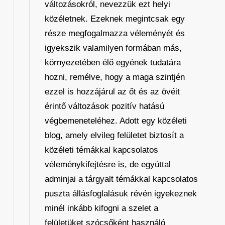
változásokról, nevezzük ezt helyi
közéletnek. Ezeknek megintcsak egy
része megfogalmazza véleményét és
igyekszik valamilyen formában más,
környezetében élő egyének tudatára
hozni, remélve, hogy a maga szintjén
ezzel is hozzájárul az őt és az övéit
érintő változások pozitív hatású
végbemeneteléhez. Adott egy közéleti
blog, amely elvileg felületet biztosít a
közéleti témákkal kapcsolatos
véleménykifejtésre is, de egyúttal
adminjai a tárgyalt témákkal kapcsolatos
puszta állásfoglalásuk révén igyekeznek
minél inkább kifogni a szelet a
felületüket szócsőként használó