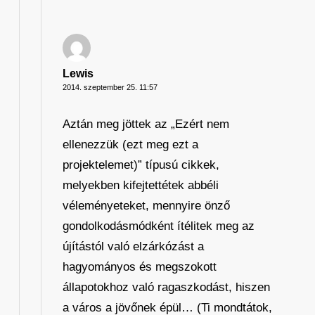
Lewis
2014. szeptember 25. 11:57
Aztán meg jöttek az „Ezért nem
ellenezzük (ezt meg ezt a
projektelemet)” típusú cikkek,
melyekben kifejtettétek abbéli
véleményeteket, mennyire önző
gondolkodásmódként ítélitek meg az
újítástól való elzárkózást a
hagyományos és megszokott
állapotokhoz való ragaszkodást, hiszen
a város a jövőnek épül… (Ti mondtátok,