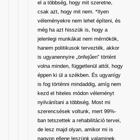
el a többség, hogy mit szeretne,
csak azt, hogy mit nem. *Ilyen
véleményekre nem lehet építeni, és
még ha azt hisszük is, hogy a
jelenlegi munkákat nem mérnökök,
hanem politikusok tervezték, akkor
is ugyanennyire „önfejűen” történt
volna minden, függetlenül attól, hogy
éppen ki ül a székben. És ugyanígy
is fog történni mindaddig, amíg nem
kezd el hiteles módon véleményt
nyilvánítani a többség. Most mi
szerencsések voltunk, mert 99%-
ban tetszettek a rehabilitáció tervei,
de lesz majd olyan, amikor mi is
nagyon ellene leszünk valaminek,