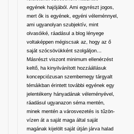
egyének hajójából. Ami egyrészt jogos,
mert ők is egyének, egyéni véleménnyel,
ami ugyanolyan szubjektív, mint
olvasóiké, ráadásul a blog lényege
voltaképpen mégiscsak az, hogy az ő
saját szócsövükként szolgáljon…
Másrészt viszont minimum ellenérzést
keltő, ha kinyilvánított hozzáállásuk
koncepciózusan szembemegy tárgyalt
témáikban érintett további egyének egy
jelentékeny hányadának véleményével,
ráadásul ugyanazon séma mentén,
minek mentén a városvezetés is tűzön-
vízen át a saját maga által saját
magának kijelölt saját útján járva halad