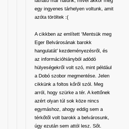
látható már nálunk, mivel akkor még
egy ingyenes tárhelyen voltunk, amit
azóta töröltek :(
A cikkben az említett ‘Mentsük meg
Eger Belvárosának barokk
hangulatát’ kezdeményezésről, és
az információhiányból adódó
hülyeségekről volt szó, mint például
a Dobó szobor megmentése. Jelen
cikkünk a foltos kőről szól. Meg
arról, hogy szürke a tér. A kettőnek
azért olyan túl sok köze nincs
egymáshoz, ahogy eddig sem a
térkőtől volt barokk a belvárosunk,
úgy ezután sem attól lesz. Sőt.