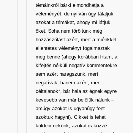
témáinkról bárki elmondhatja a
véleményét, de nyilván úgy tálaljuk
azokat a témákat, ahogy mi látjuk
őket. Soha nem töröltünk még
hozzászólást azért, mert a miénkkel
ellentétes véleményt fogalmaztak
meg benne (ahogy korábban írtam, a
kifejtés nélküli negatív kommentekre
sem azért haragszunk, mert
negatívak, hanem azért, mert
céltalanok*, bár hála az égnek egyre
kevesebb van már belőlük nálunk –
amúgy azokat is ugyanúgy fent
szoktuk hagyni). Cikket is lehet
küldeni nekünk, azokat is közzé