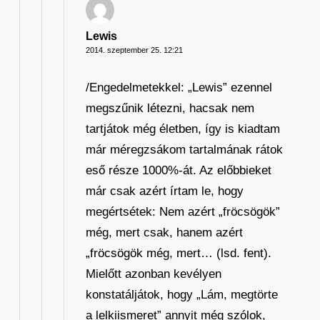
Lewis
2014. szeptember 25. 12:21
/Engedelmetekkel: „Lewis” ezennel
megszűnik létezni, hacsak nem
tartjátok még életben, így is kiadtam
már méregzsákom tartalmának rátok
eső része 1000%-át. Az előbbieket
már csak azért írtam le, hogy
megértsétek: Nem azért „fröcsögök”
még, mert csak, hanem azért
„fröcsögök még, mert… (lsd. fent).
Mielőtt azonban kevélyen
konstatáljátok, hogy „Lám, megtörte
a lelkiismeret” annyit még szólok,