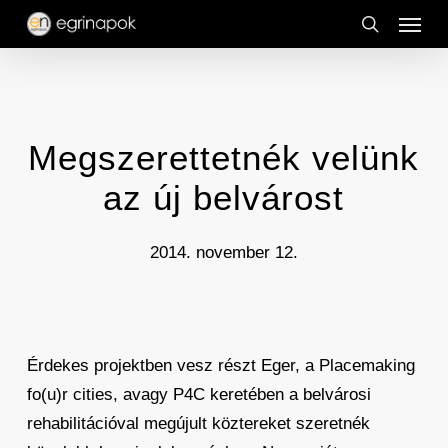
Menu
Skip
to
search
main
content
Megszerettetnék velünk
az új belvárost
2014. november 12.
Érdekes projektben vesz részt Eger, a Placemaking
fo(u)r cities, avagy P4C keretében a belvárosi
rehabilitációval megújult köztereket szeretnék