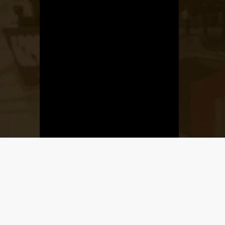
Üzletnyitás