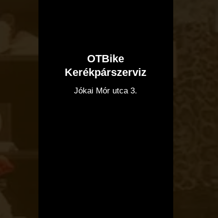
OTBike
Kerékpárszerviz
I
Jókai Mór utca 3.