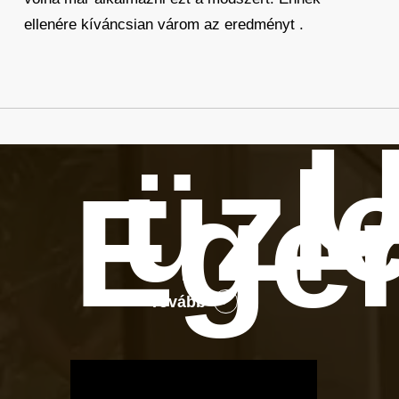
ellenére kíváncsian várom az eredményt .
Ú
üzl
Ege
Tovább
OTBike
Kerékpárszerviz