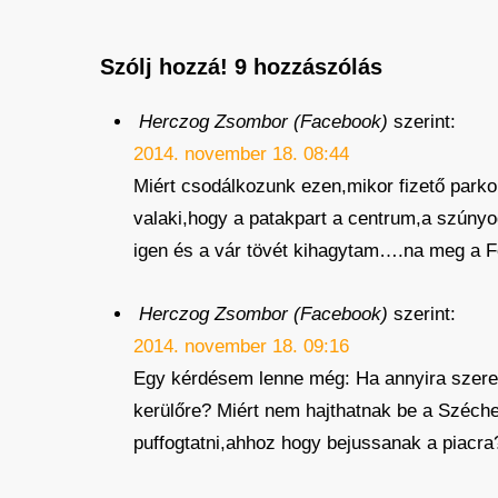
Szólj hozzá!
9 hozzászólás
Herczog Zsombor (Facebook)
szerint:
2014. november 18. 08:44
Miért csodálkozunk ezen,mikor fizető parkol
valaki,hogy a patakpart a centrum,a szúny
igen és a vár tövét kihagytam….na meg a Fő
Herczog Zsombor (Facebook)
szerint:
2014. november 18. 09:16
Egy kérdésem lenne még: Ha annyira szeret
kerülőre? Miért nem hajthatnak be a Széche
puffogtatni,ahhoz hogy bejussanak a piacra