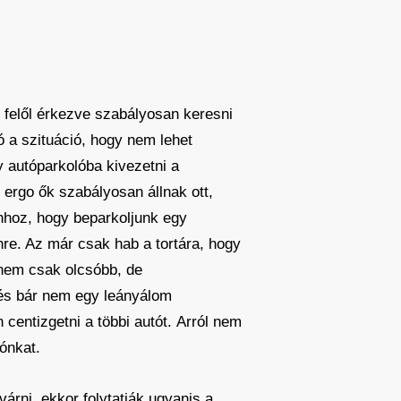
ér felől érkezve szabályosan keresni
ó a szituáció, hogy nem lehet
gy autóparkolóba kivezetni a
 ergo ők szabályosan állnak ott,
ahhoz, hogy beparkoljunk egy
ínre. Az már csak hab a tortára, hogy
nem csak olcsóbb, de
, és bár nem egy leányálom
entizgetni a többi autót. Arról nem
ónkat.
várni, ekkor folytatják ugyanis a