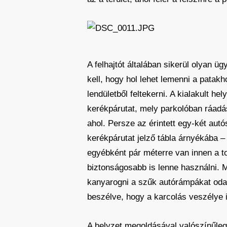
A felhajtót általában sikerül olyan ü
kell, hogy hol lehet lemenni a patak
lendületből feltekerni. A kialakult h
kerékpárutat, mely parkolóban ráadásu
ahol. Persze az érintett egy-két au
kerékpárutat jelző tábla árnyékába – 
egyébként pár méterre van innen a t
biztonságosabb is lenne használni. M
kanyarogni a szűk autórámpákat odab
beszélve, hogy a karcolás veszélye i
A helyzet megoldásával valószínűleg a