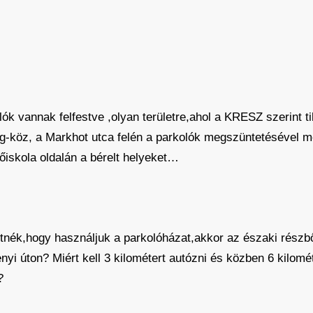
ók vannak felfestve ,olyan területre,ahol a KRESZ szerint t
og-köz, a Markhot utca felén a parkolók megszüntetésével 
iskola oldalán a bérelt helyeket…
nék,hogy használjuk a parkolóházat,akkor az északi részbő
nyi úton? Miért kell 3 kilométert autózni és közben 6 kilom
?