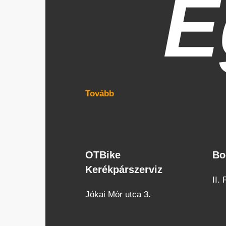
E
Tovább
OTBike
Bo
OTBike
Bo
Kerékpárszerviz
Kerékpárszerviz
cuk
II.
Jókai Mór utca 3.