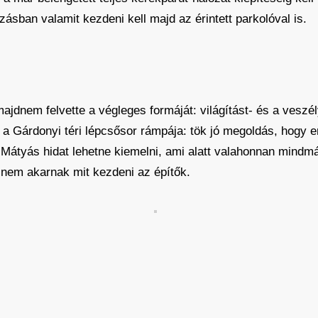
ásban valamit kezdeni kell majd az érintett parkolóval is.
ajdnem felvette a végleges formáját: világítást- és a veszé
a Gárdonyi téri lépcsősor rámpája: tök jó megoldás, hogy eme
Mátyás hidat lehetne kiemelni, ami alatt valahonnan mindmá
 nem akarnak mit kezdeni az építők.