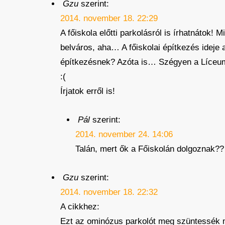
Gzu
szerint:
2014. november 18. 22:29
A főiskola előtti parkolásról is írhatnátok
belváros, aha… A főiskolai építkezés ideje a
építkezésnek? Azóta is… Szégyen a Líceum és
:(
Írjatok erről is!
Pál
szerint:
2014. november 24. 14:06
Talán, mert ők a Főiskolán dolgoznak??
Gzu
szerint:
2014. november 18. 22:32
A cikkhez:
Ezt az ominózus parkolót meg szüntessék me