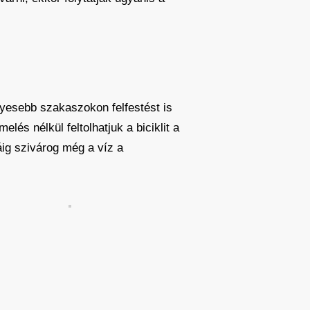
lyesebb szakaszokon felfestést is
lés nélkül feltolhatjuk a biciklit a
ig szivárog még a víz a