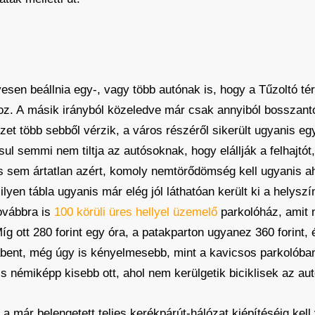
gyesen beállnia egy-, vagy több autónak is, hogy a Tűzoltó t
hoz. A másik irányból közeledve már csak annyiból bosszant
elyzet több sebből vérzik, a város részéről sikerült ugyanis e
l semmi nem tiltja az autósoknak, hogy elállják a felhajtót,
tós sem ártatlan azért, komoly nemtörődömség kell ugyanis 
ilyen tábla ugyanis már elég jól láthatóan került ki a helysz
ovábbra is
100 körüli üres hellyel üzemelő
parkolóház, amit 
íg ott 280 forint egy óra, a patakparton ugyanez 360 forint
ent, még úgy is kényelmesebb, mint a kavicsos parkolóban c
s némiképp kisebb ott, ahol nem kerülgetik biciklisek az aut
 már belengetett teljes kerékpárút-hálózat kiépítéséig kell 