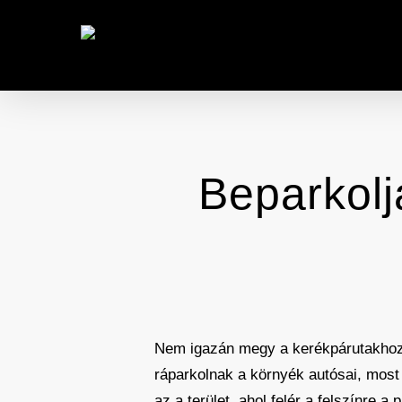
Skip
to
main
content
Beparkoljá
Nem igazán megy a kerékpárutakhoz 
ráparkolnak a környék autósai, most e
az a terület, ahol felér a felszínre a p