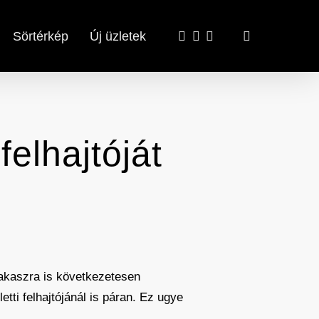
x-
facebook
email
search
Sörtérkép
Új üzletek
twitter
felhajtóját
akaszra is következetesen
tti felhajtójánál is páran. Ez ugye