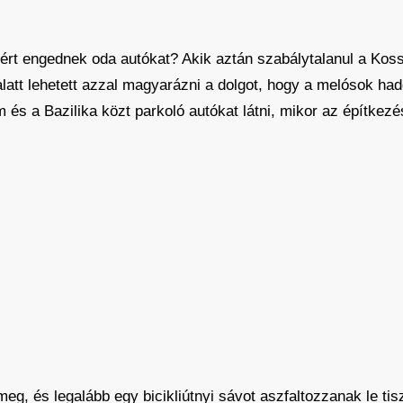
! Miért engednek oda autókat? Akik aztán szabálytalanul a Ko
latt lehetett azzal magyarázni a dolgot, hogy a melósok hadd
 a Bazilika közt parkoló autókat látni, mikor az építkezés e
g, és legalább egy bicikliútnyi sávot aszfaltozzanak le tis