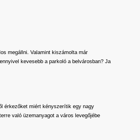
ilos megállni. Valamint kiszámolta már
mennyivel kevesebb a parkoló a belvárosban? Ja
l érkezőket miért kényszerítik egy nagy
éterre való üzemanyagot a város levegőjébe