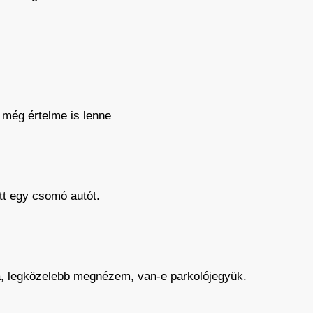
n még értelme is lenne
tt egy csomó autót.
Na, legközelebb megnézem, van-e parkolójegyük.