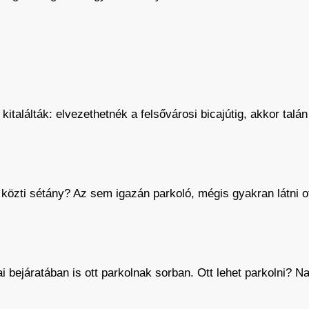
 kitalálták: elvezethetnék a felsővárosi bicajútig, akkor talá
 közti sétány? Az sem igazán parkoló, mégis gyakran látni o
i bejáratában is ott parkolnak sorban. Ott lehet parkolni? 