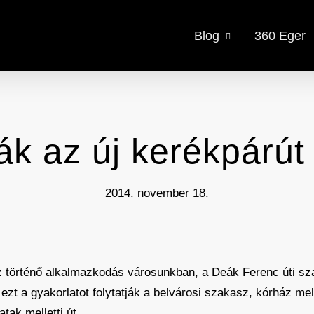
Blog
360 Eger
k az új kerékpárút 
2014. november 18.
történő alkalmazkodás városunkban, a Deák Ferenc úti sz
zt a gyakorlatot folytatják a belvárosi szakasz, kórház melle
atak melletti út.