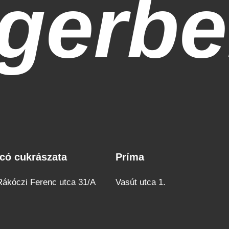
gerb
có cukrászata
Príma
có
Príma
rászata
 Rákóczi Ferenc utca 31/A
Vasút utca 1.