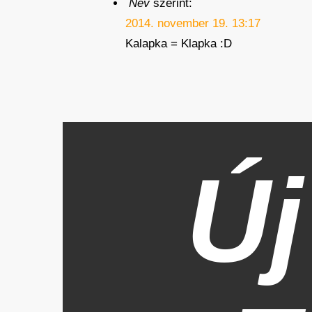
Név
szerint:
2014. november 19. 13:17
Kalapka = Klapka :D
Új