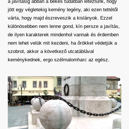
a javításig abban a békés tudatban léteztünk, hogy
jött egy végletekig kemény legény, aki ezen tettétől
várta, hogy majd észreveszik a kislányok. Ezzel
különösebben nem lenne gond, kín persze a javítás,
de ilyen karakterek mindenhol vannak és érdemben
nem lehet velük mit kezdeni, ha őrökkel védetjük a
szobrot, akkor a következő utcatáblával
keménykednek, ergo szélmalomharc az egész.