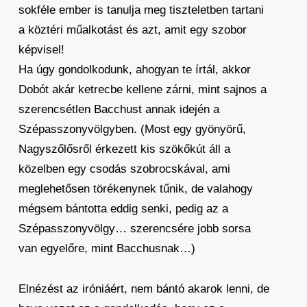
sokféle ember is tanulja meg tiszteletben tartani
a köztéri műalkotást és azt, amit egy szobor
képvisel!
Ha úgy gondolkodunk, ahogyan te írtál, akkor
Dobót akár ketrecbe kellene zárni, mint sajnos a
szerencsétlen Bacchust annak idején a
Szépasszonyvölgyben. (Most egy gyönyörű,
Nagyszőlősről érkezett kis szökőkút áll a
közelben egy csodás szobrocskával, ami
meglehetősen törékenynek tűnik, de valahogy
mégsem bántotta eddig senki, pedig az a
Szépasszonyvölgy… szerencsére jobb sorsa
van egyelőre, mint Bacchusnak…)
Elnézést az iróniáért, nem bántó akarok lenni, de