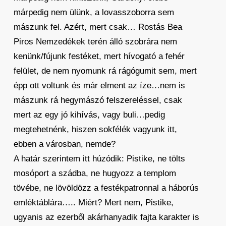
márpedig nem ülünk, a lovasszoborra sem
mászunk fel. Azért, mert csak… Rostás Bea
Piros Nemzedékek terén álló szobrára nem
kenünk/fújunk festéket, mert hívogató a fehér
felület, de nem nyomunk rá rágógumit sem, mert
épp ott voltunk és már elment az íze…nem is
mászunk rá hegymászó felszereléssel, csak
mert az egy jó kihívás, vagy buli…pedig
megtehetnénk, hiszen sokfélék vagyunk itt,
ebben a városban, nemde?
A határ szerintem itt húzódik: Pistike, ne tölts
mosóport a szádba, ne hugyozz a templom
tövébe, ne lövöldözz a festékpatronnal a háborús
emléktáblára….. Miért? Mert nem, Pistike,
ugyanis az ezerből akárhanyadik fajta karakter is