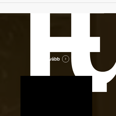
E
Tovább
OTBike
Kerékpárszerviz