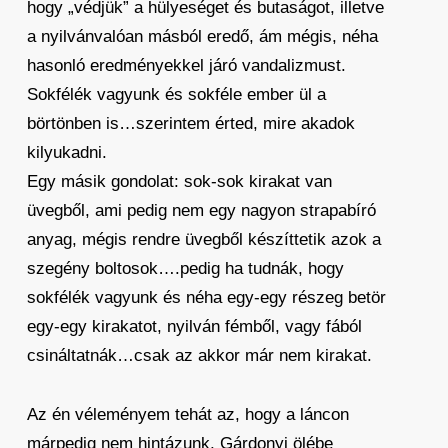
hogy „védjük” a hülyeséget és butaságot, illetve
a nyilvánvalóan másból eredő, ám mégis, néha
hasonló eredményekkel járó vandalizmust.
Sokfélék vagyunk és sokféle ember ül a
börtönben is…szerintem érted, mire akadok
kilyukadni.
Egy másik gondolat: sok-sok kirakat van
üvegből, ami pedig nem egy nagyon strapabíró
anyag, mégis rendre üvegből készíttetik azok a
szegény boltosok….pedig ha tudnák, hogy
sokfélék vagyunk és néha egy-egy részeg betör
egy-egy kirakatot, nyilván fémből, vagy fából
csináltatnák…csak az akkor már nem kirakat.
Az én véleményem tehát az, hogy a láncon
márpedig nem hintázunk, Gárdonyi ölébe