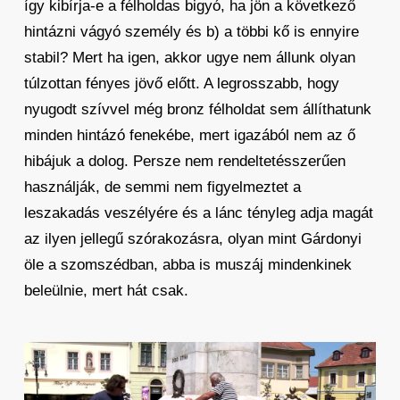
így kibírja-e a félholdas bigyó, ha jön a következő
hintázni vágyó személy és b) a többi kő is ennyire
stabil? Mert ha igen, akkor ugye nem állunk olyan
túlzottan fényes jövő előtt. A legrosszabb, hogy
nyugodt szívvel még bronz félholdat sem állíthatunk
minden hintázó fenekébe, mert igazából nem az ő
hibájuk a dolog. Persze nem rendeltetésszerűen
használják, de semmi nem figyelmeztet a
leszakadás veszélyére és a lánc tényleg adja magát
az ilyen jellegű szórakozásra, olyan mint Gárdonyi
öle a szomszédban, abba is muszáj mindenkinek
beleülnie, mert hát csak.