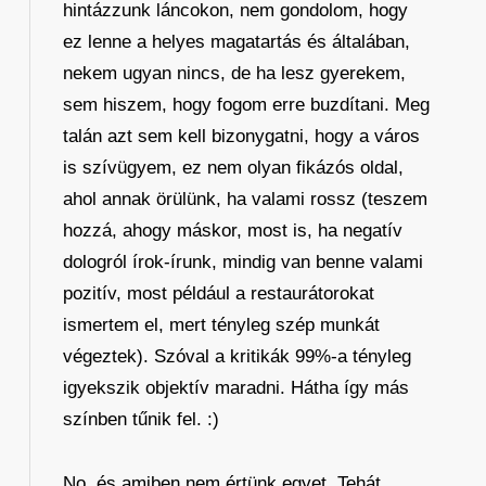
hintázzunk láncokon, nem gondolom, hogy
ez lenne a helyes magatartás és általában,
nekem ugyan nincs, de ha lesz gyerekem,
sem hiszem, hogy fogom erre buzdítani. Meg
talán azt sem kell bizonygatni, hogy a város
is szívügyem, ez nem olyan fikázós oldal,
ahol annak örülünk, ha valami rossz (teszem
hozzá, ahogy máskor, most is, ha negatív
dologról írok-írunk, mindig van benne valami
pozitív, most például a restaurátorokat
ismertem el, mert tényleg szép munkát
végeztek). Szóval a kritikák 99%-a tényleg
igyekszik objektív maradni. Hátha így más
színben tűnik fel. :)
No, és amiben nem értünk egyet. Tehát