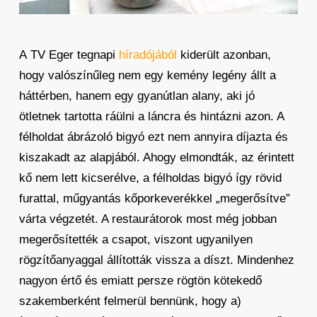
A TV Eger tegnapi
híradójából
kiderült azonban,
hogy valószínűleg nem egy kemény legény állt a
háttérben, hanem egy gyanútlan alany, aki jó
ötletnek tartotta ráülni a láncra és hintázni azon. A
félholdat ábrázoló bigyó ezt nem annyira díjazta és
kiszakadt az alapjából. Ahogy elmondták, az érintett
kő nem lett kicserélve, a félholdas bigyó így rövid
furattal, műgyantás kőporkeverékkel „megerősítve”
várta végzetét. A restaurátorok most még jobban
megerősítették a csapot, viszont ugyanilyen
rögzítőanyaggal állították vissza a díszt. Mindenhez
nagyon értő és emiatt persze rögtön kötekedő
szakemberként felmerül bennünk, hogy a)