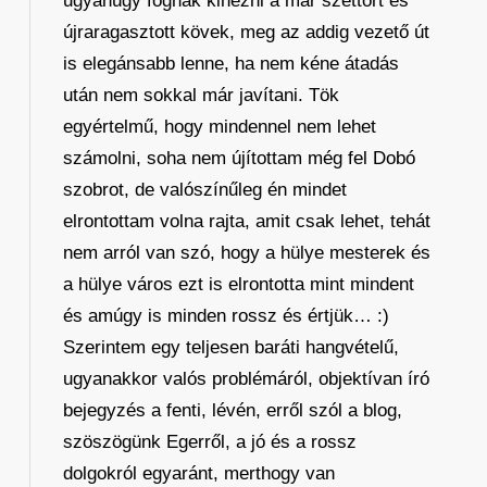
ugyanúgy fognak kinézni a már széttört és
újraragasztott kövek, meg az addig vezető út
is elegánsabb lenne, ha nem kéne átadás
után nem sokkal már javítani. Tök
egyértelmű, hogy mindennel nem lehet
számolni, soha nem újítottam még fel Dobó
szobrot, de valószínűleg én mindet
elrontottam volna rajta, amit csak lehet, tehát
nem arról van szó, hogy a hülye mesterek és
a hülye város ezt is elrontotta mint mindent
és amúgy is minden rossz és értjük… :)
Szerintem egy teljesen baráti hangvételű,
ugyanakkor valós problémáról, objektívan író
bejegyzés a fenti, lévén, erről szól a blog,
szöszögünk Egerről, a jó és a rossz
dolgokról egyaránt, merthogy van