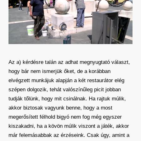
Az a) kérdésre talán az adhat megnyugtató választ,
hogy bár nem ismerjük őket, de a korábban
elvégzett munkájuk alapján a két restaurátor elég
szépen dolgozik, tehát valószínűleg picit jobban
tudják tőlünk, hogy mit csinálnak. Ha rajtuk múlik,
akkor biztosak vagyunk benne, hogy a most
megerősített félhold bigyó nem fog még egyszer
kiszakadni, ha a kövön múlik viszont a játék, akkor
már felemásabbak az érzéseink. Csak úgy, amint a