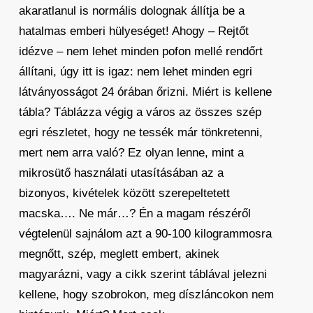
akaratlanul is normális dolognak állítja be a
hatalmas emberi hülyeséget! Ahogy – Rejtőt
idézve – nem lehet minden pofon mellé rendőrt
állítani, úgy itt is igaz: nem lehet minden egri
látványosságot 24 órában őrizni. Miért is kellene
tábla? Táblázza végig a város az összes szép
egri részletet, hogy ne tessék már tönkretenni,
mert nem arra való? Ez olyan lenne, mint a
mikrosütő használati utasításában az a
bizonyos, kivételek között szerepeltetett
macska…. Ne már…? Én a magam részéről
végtelenül sajnálom azt a 90-100 kilogrammosra
megnőtt, szép, meglett embert, akinek
magyarázni, vagy a cikk szerint táblával jelezni
kellene, hogy szobrokon, meg díszláncokon nem