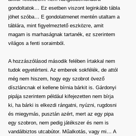
gondoltatok… Ez esetben viszont leginkább tábla
jöhet szóba… E gondolatmenet mentén utaltam a
táblára, mint figyelmeztető eszközre, amit
magam is marhaságnak tartanék, ez szerintem
világos a fenti soraimból.
A hozzászólásod második felében írtakkal nem
tudok egyetérteni. Az emberek sokfélék, de attól
még nem hiszem, hogy egy szobrot övező
díszláncnak el kellene bírnia bárkit is. Gárdonyi
pipája szerintem például kifejezetten nem bírja
ki, ha bárki is elkezdi rángatni, nyúzni, rugdosni
és miegymás, pusztán azért, mert az egy pipa
egy szobron, nem pedig játékszer és nem is
vandálbiztos utcabútor. Műalkotás, vagy mi… A