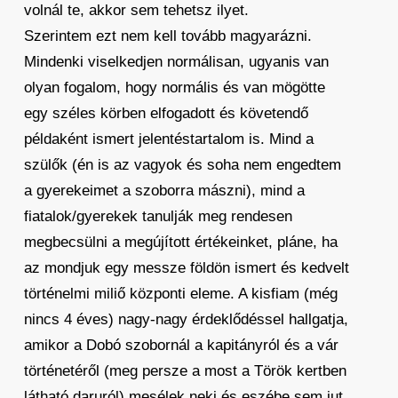
volnál te, akkor sem tehetsz ilyet.
Szerintem ezt nem kell tovább magyarázni.
Mindenki viselkedjen normálisan, ugyanis van
olyan fogalom, hogy normális és van mögötte
egy széles körben elfogadott és követendő
példaként ismert jelentéstartalom is. Mind a
szülők (én is az vagyok és soha nem engedtem
a gyerekeimet a szoborra mászni), mind a
fiatalok/gyerekek tanulják meg rendesen
megbecsülni a megújított értékeinket, pláne, ha
az mondjuk egy messze földön ismert és kedvelt
történelmi miliő központi eleme. A kisfiam (még
nincs 4 éves) nagy-nagy érdeklődéssel hallgatja,
amikor a Dobó szobornál a kapitányról és a vár
történetéről (meg persze a most a Török kertben
látható daruról) mesélek neki és eszébe sem jut,