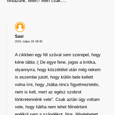
hintázunk. Miért? Mert csak….
Sasi
2015. május 18. 08:45
A cikkben egy fél szóval sem szerepel, hogy
kéne tábla :( De egye fene, jogos a kritika,
olyannyira, hogy közzététel után még nekem
is eszembe jutott, hogy külön bele kellett
volna írni, hogy „hiába nincs figyelmeztetés,
nem is kell, mert az egész szobrot
tönkretennénk vele”. Csak aztán úgy voltam
vele, hogy hátha nem lehet félreérteni
enélkül sem a szándékot. Nos, félrelehetett..