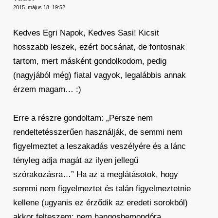
2015. május 18. 19:52
Kedves Egri Napok, Kedves Sasi! Kicsit
hosszabb leszek, ezért bocsánat, de fontosnak
tartom, mert másként gondolkodom, pedig
(nagyjából még) fiatal vagyok, legalábbis annak
érzem magam… :)
Erre a részre gondoltam: „Persze nem
rendeltetésszerűen használják, de semmi nem
figyelmeztet a leszakadás veszélyére és a lánc
tényleg adja magát az ilyen jellegű
szórakozásra…” Ha az a meglátásotok, hogy
semmi nem figyelmeztet és talán figyelmeztetnie
kellene (ugyanis ez érződik az eredeti sorokból)
akkor felteszem: nem hangosbemondóra