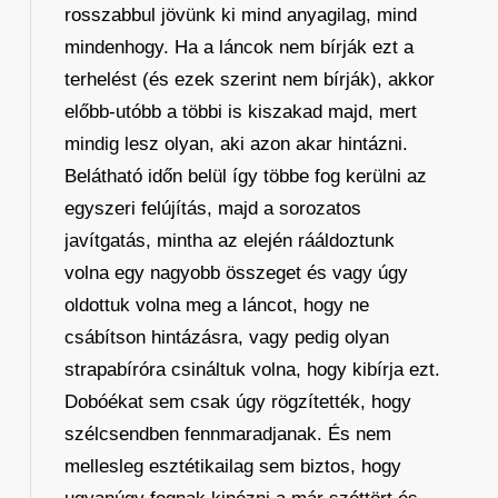
rosszabbul jövünk ki mind anyagilag, mind
mindenhogy. Ha a láncok nem bírják ezt a
terhelést (és ezek szerint nem bírják), akkor
előbb-utóbb a többi is kiszakad majd, mert
mindig lesz olyan, aki azon akar hintázni.
Belátható időn belül így többe fog kerülni az
egyszeri felújítás, majd a sorozatos
javítgatás, mintha az elején rááldoztunk
volna egy nagyobb összeget és vagy úgy
oldottuk volna meg a láncot, hogy ne
csábítson hintázásra, vagy pedig olyan
strapabíróra csináltuk volna, hogy kibírja ezt.
Dobóékat sem csak úgy rögzítették, hogy
szélcsendben fennmaradjanak. És nem
mellesleg esztétikailag sem biztos, hogy