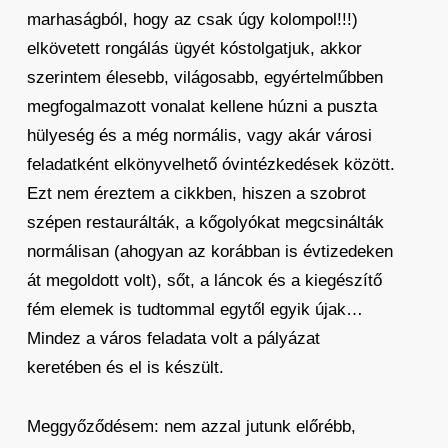
marhaságból, hogy az csak úgy kolompol!!!)
elkövetett rongálás ügyét kóstolgatjuk, akkor
szerintem élesebb, világosabb, egyértelműbben
megfogalmazott vonalat kellene húzni a puszta
hülyeség és a még normális, vagy akár városi
feladatként elkönyvelhető óvintézkedések között.
Ezt nem éreztem a cikkben, hiszen a szobrot
szépen restaurálták, a kőgolyókat megcsinálták
normálisan (ahogyan az korábban is évtizedeken
át megoldott volt), sőt, a láncok és a kiegészítő
fém elemek is tudtommal egytől egyik újak…
Mindez a város feladata volt a pályázat
keretében és el is készült.
Meggyőződésem: nem azzal jutunk előrébb,