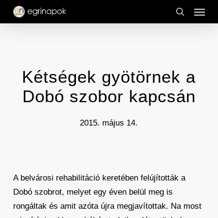
Menu
Skip
to
search
main
content
Kétségek gyötörnek a
Dobó szobor kapcsán
2015. május 14.
A belvárosi rehabilitáció keretében felújították a
Dobó szobrot, melyet egy éven belül meg is
rongáltak és amit azóta újra megjavítottak. Na most