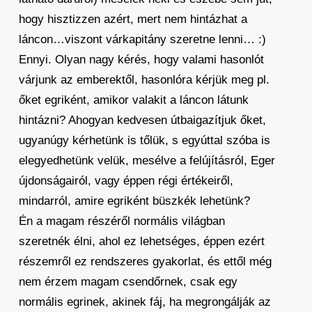
hogy hisztizzen azért, mert nem hintázhat a
láncon…viszont várkapitány szeretne lenni… :)
Ennyi. Olyan nagy kérés, hogy valami hasonlót
várjunk az emberektől, hasonlóra kérjük meg pl.
őket egriként, amikor valakit a láncon látunk
hintázni? Ahogyan kedvesen útbaigazítjuk őket,
ugyanúgy kérhetünk is tőlük, s egyúttal szóba is
elegyedhetünk velük, mesélve a felújításról, Eger
újdonságairól, vagy éppen régi értékeiről,
mindarról, amire egriként büszkék lehetünk?
Én a magam részéről normális világban
szeretnék élni, ahol ez lehetséges, éppen ezért
részemről ez rendszeres gyakorlat, és ettől még
nem érzem magam csendőrnek, csak egy
normális egrinek, akinek fáj, ha megrongálják az