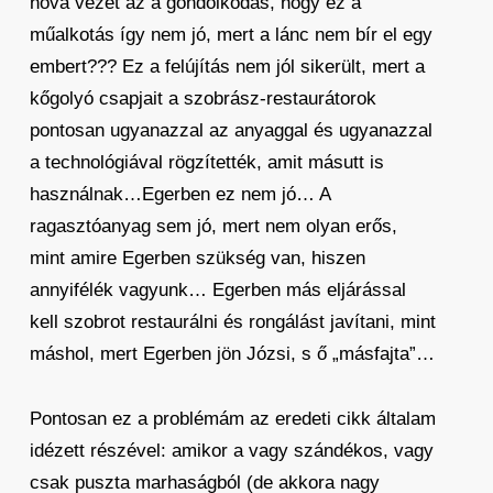
hova vezet az a gondolkodás, hogy ez a
műalkotás így nem jó, mert a lánc nem bír el egy
embert??? Ez a felújítás nem jól sikerült, mert a
kőgolyó csapjait a szobrász-restaurátorok
pontosan ugyanazzal az anyaggal és ugyanazzal
a technológiával rögzítették, amit másutt is
használnak…Egerben ez nem jó… A
ragasztóanyag sem jó, mert nem olyan erős,
mint amire Egerben szükség van, hiszen
annyifélék vagyunk… Egerben más eljárással
kell szobrot restaurálni és rongálást javítani, mint
máshol, mert Egerben jön Józsi, s ő „másfajta”…
Pontosan ez a problémám az eredeti cikk általam
idézett részével: amikor a vagy szándékos, vagy
csak puszta marhaságból (de akkora nagy