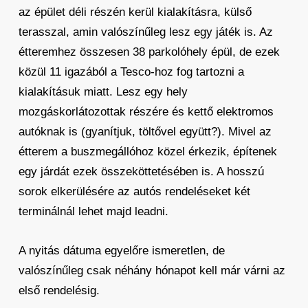
az épület déli részén kerül kialakításra, külső
terasszal, amin valószínűleg lesz egy játék is. Az
étteremhez összesen 38 parkolóhely épül, de ezek
közül 11 igazából a Tesco-hoz fog tartozni a
kialakításuk miatt. Lesz egy hely
mozgáskorlátozottak részére és kettő elektromos
autóknak is (gyanítjuk, töltővel együtt?). Mivel az
étterem a buszmegállóhoz közel érkezik, építenek
egy járdát ezek összeköttetésében is. A hosszú
sorok elkerülésére az autós rendeléseket két
terminálnál lehet majd leadni.
A nyitás dátuma egyelőre ismeretlen, de
valószínűleg csak néhány hónapot kell már várni az
első rendelésig.