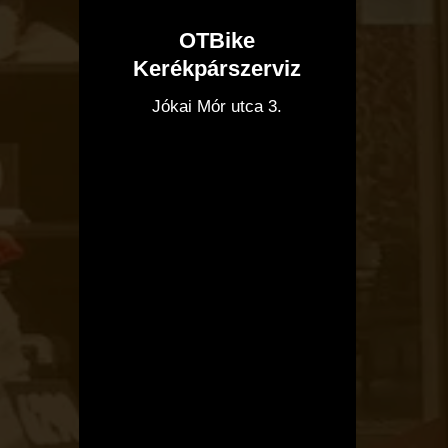
OTBike
Kerékpárszerviz
I
Jókai Mór utca 3.