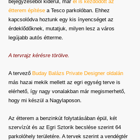
bejegyzéséből kiderül, már
el is kezdődött az
étterem építése
a Tesco parkolóban. Ehhez
kapcsolódva hoztunk egy kis ínyencséget az
érdeklődőknek, mutatjuk, milyen lesz a város
legújabb autós étterme.
A tervrajz kérésre törölve.
A tervező
Buday Balázs Private Designer oldalán
más hazai mekik mellett az egri egység terve is
elérhető, így nagy vonalakban már megismerhető,
hogy mi készül a Nagylaposon.
Az étterem a benzinkút folytatásában épül, két
szervízút és az Egri Sztorik becslése szerint 64
parkolóhely területére. A tervek szerint a vendégtér