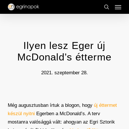
Menu
Skip
to
search
main
content
Ilyen lesz Eger új
McDonald’s étterme
2021. szeptember 28.
Még augusztusban írtuk a blogon, hogy
új éttermet
készül nyitni
Egerben a McDonald’s. A terv
mostanra valósággá vált: ahogyan az Egri Sztorik