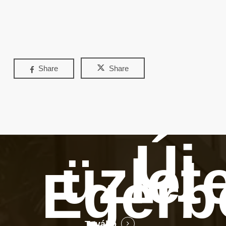
Share
Share
Új
üzlet
Egerb
Tovább