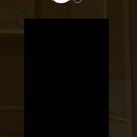
OTBike
Kerékpárszerviz