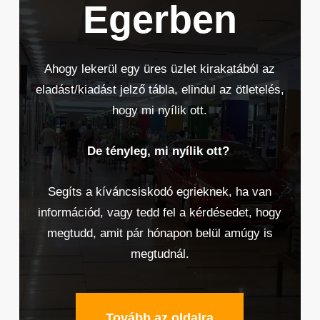
Egerben
Ahogy lekerül egy üres üzlet kirakatából az
eladást/kiadást jelző tábla, elindul az ötletelés,
hogy mi nyílik ott.
De tényleg, mi nyílik ott?
Segíts a kíváncsiskodó egrieknek, ha van
információd, vagy tedd fel a kérdésedet, hogy
megtudd, amit pár hónapon belül amúgy is
megtudnál.
Tovább az oldalra