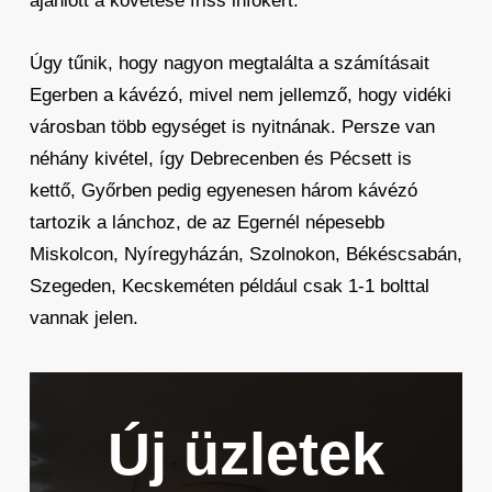
ajánlott a követése friss infókért.
Úgy tűnik, hogy nagyon megtalálta a számításait
Egerben a kávézó, mivel nem jellemző, hogy vidéki
városban több egységet is nyitnának. Persze van
néhány kivétel, így Debrecenben és Pécsett is
kettő, Győrben pedig egyenesen három kávézó
tartozik a lánchoz, de az Egernél népesebb
Miskolcon, Nyíregyházán, Szolnokon, Békéscsabán,
Szegeden, Kecskeméten például csak 1-1 bolttal
vannak jelen.
Új üzletek