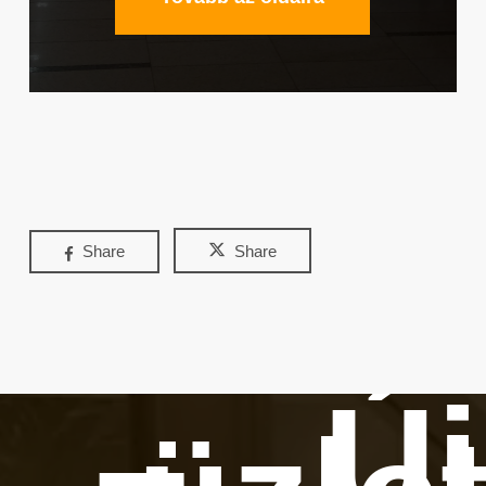
Share
Share
Új