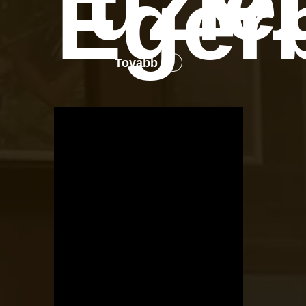
üzle
Eger
Tovább
OTBike
Kerékpárszerviz