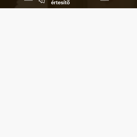
értesítő
Ha megadod az email címedet,
levelet küldünk, amikor új elem kerül
fel az üzletfigyelő listára.
Email cím
*