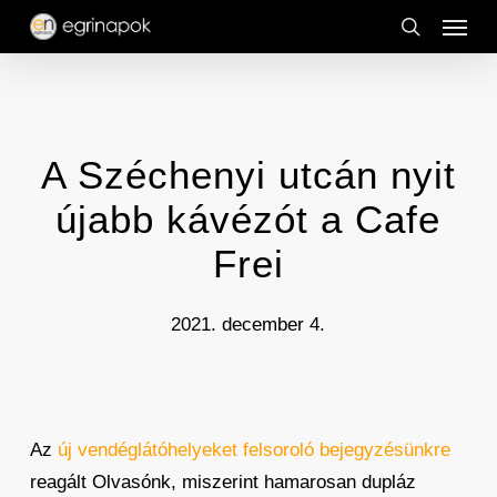
Menu
Skip
to
search
main
content
A Széchenyi utcán nyit
újabb kávézót a Cafe
Frei
2021. december 4.
Az
új vendéglátóhelyeket felsoroló bejegyzésünkre
reagált Olvasónk, miszerint hamarosan dupláz