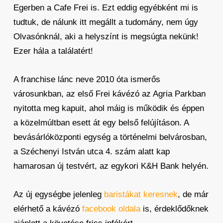
Egerben a Cafe Frei is. Ezt eddig egyébként mi is
tudtuk, de nálunk itt megállt a tudomány, nem úgy
Olvasónknál, aki a helyszínt is megsúgta nekünk!
Ezer hála a találatért!
A franchise lánc neve 2010 óta ismerős
városunkban, az első Frei kávézó az Agria Parkban
nyitotta meg kapuit, ahol máig is működik és éppen
a közelmúltban esett át egy belső felújításon. A
bevásárlóközponti egység a történelmi belvárosban,
a Széchenyi István utca 4. szám alatt kap
hamarosan új testvért, az egykori K&H Bank helyén.
Az új egységbe jelenleg
baristákat keresnek
, de már
elérhető a kávézó
facebook oldala
is, érdeklődőknek