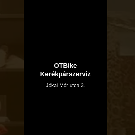
OTBike
Kerékpárszerviz
I
Jókai Mór utca 3.