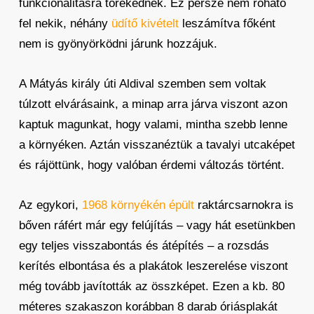
funkcionalitásra törekednek. Ez persze nem róható
fel nekik, néhány
üdítő kivételt
leszámítva főként
nem is gyönyörködni járunk hozzájuk.
A Mátyás király úti Aldival szemben sem voltak
túlzott elvárásaink, a minap arra járva viszont azon
kaptuk magunkat, hogy valami, mintha szebb lenne
a környéken. Aztán visszanéztük a tavalyi utcaképet
és rájöttünk, hogy valóban érdemi változás történt.
Az egykori,
1968 környékén épült
raktárcsarnokra is
bőven ráfért már egy felújítás – vagy hát esetünkben
egy teljes visszabontás és átépítés – a rozsdás
kerítés elbontása és a plakátok leszerelése viszont
még tovább javították az összképet. Ezen a kb. 80
méteres szakaszon korábban 8 darab óriásplakát