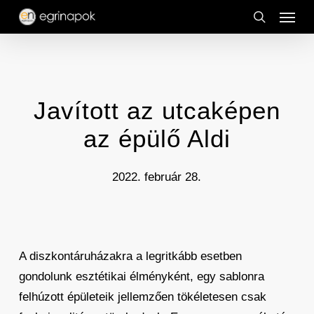
Menu
Skip
to
search
main
content
Javított az utcaképen
az épülő Aldi
2022. február 28.
A diszkontáruházakra a legritkább esetben
gondolunk esztétikai élményként, egy sablonra
felhúzott épületeik jellemzően tökéletesen csak