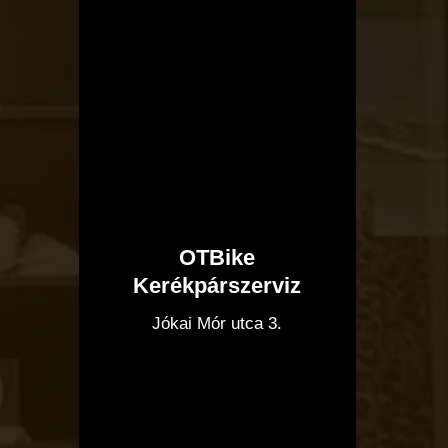
OTBike
Kerékpárszerviz
I
Jókai Mór utca 3.