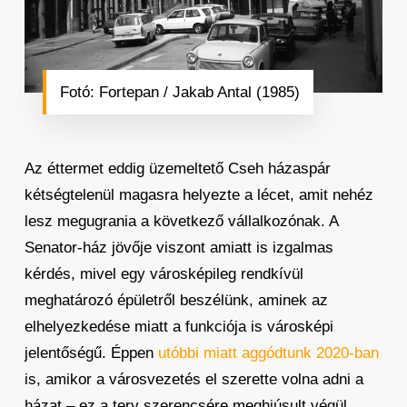
Fotó: Fortepan / Jakab Antal (1985)
Az éttermet eddig üzemeltető Cseh házaspár
kétségtelenül magasra helyezte a lécet, amit nehéz
lesz megugrania a következő vállalkozónak. A
Senator-ház jövője viszont amiatt is izgalmas
kérdés, mivel egy városképileg rendkívül
meghatározó épületről beszélünk, aminek az
elhelyezkedése miatt a funkciója is városképi
jelentőségű. Éppen
utóbbi miatt aggódtunk 2020-ban
is, amikor a városvezetés el szerette volna adni a
házat – ez a terv szerencsére meghiúsult végül.