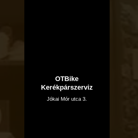
OTBike
Kerékpárszerviz
I
Jókai Mór utca 3.