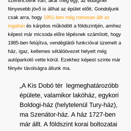
szerencsénk van, akár még egy, az eddiginél
fényesebb jövő is állhat az épület előtt. Gondoljunk
csak arra, hogy
1951-ben még romosan állt az
ingatlan
és kárpitos működött a földszintjén, amihez
képest már micsoda előre lépésnek számított, hogy
1985-ben felújítva, vendéglátói funkcióval üzemelt a
ház, igaz, kellemes sétálóövezet helyett még
autóparkoló vette körül. Ezekhez képest szinte már
fényév távolságra állunk ma.
„A Kis Dobó tér legmeghatározóbb
épülete, valamikor lakóház, egykori
Boldogi-ház (helytelenül Tury-ház),
ma Szenátor-ház. A ház 1727-ben
már állt. A földszint korai boltozatai