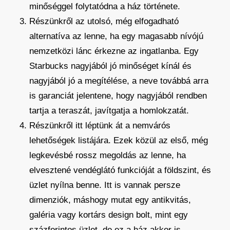
minőséggel folytatódna a ház története.
Részünkről az utolsó, még elfogadható
alternatíva az lenne, ha egy magasabb nívójú
nemzetközi lánc érkezne az ingatlanba. Egy
Starbucks nagyjából jó minőséget kínál és
nagyjából jó a megítélése, a neve továbbá arra
is garanciát jelentene, hogy nagyjából rendben
tartja a teraszát, javítgatja a homlokzatát.
Részünkről itt léptünk át a nemvárós
lehetőségek listájára. Ezek közül az első, még
legkevésbé rossz megoldás az lenne, ha
elvesztené vendéglátó funkcióját a földszint, és
üzlet nyílna benne. Itt is vannak persze
dimenziók, máshogy mutat egy antikvitás,
galéria vagy kortárs design bolt, mint egy
százforintos üzlet, de ez a ház akkor is