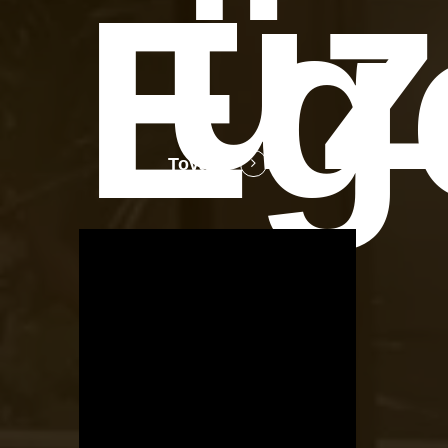
üz
Eg
Tovább
OTBike
Kerékpárszerviz