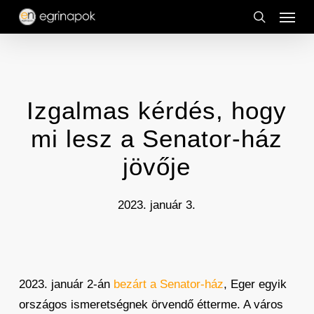
Menu
Skip
to
search
main
content
Izgalmas kérdés, hogy
mi lesz a Senator-ház
jövője
2023. január 3.
2023. január 2-án
bezárt a Senator-ház
, Eger egyik
országos ismeretségnek örvendő étterme. A város