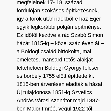
megfelelnek 17- 18. század
fordulóján szokásos építkezésnek,
így a török utáni időkből e ház Eger
egyik legkorábbi polgári építménye.
Ez időtől kezdve a rác Szabó Simon
házát 1815-ig – közel száz éven át –
a Boldogi család birtokolta, mai
emeletes, mansard-tetős alakját
feltehetően Boldogi György felcser
és borbély 1755 előtt építtette ki.
1815-ben árverésen eladták a házat.
Új tulajdonosa 1851-ig Szvetics
András városi szenátor majd 1887-
ben Major Imréé, végül 1922-től