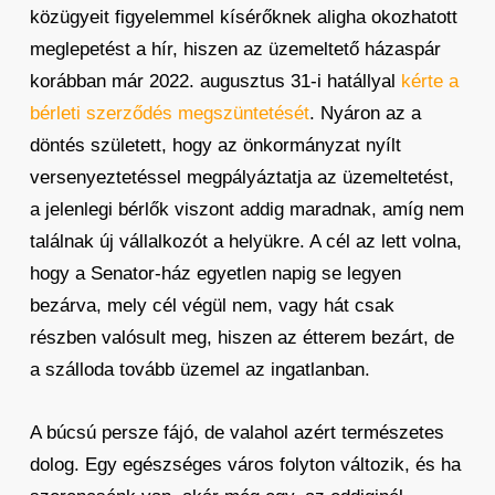
közügyeit figyelemmel kísérőknek aligha okozhatott
meglepetést a hír, hiszen az üzemeltető házaspár
korábban már 2022. augusztus 31-i hatállyal
kérte a
bérleti szerződés megszüntetését
. Nyáron az a
döntés született, hogy az önkormányzat nyílt
versenyeztetéssel megpályáztatja az üzemeltetést,
a jelenlegi bérlők viszont addig maradnak, amíg nem
találnak új vállalkozót a helyükre. A cél az lett volna,
hogy a Senator-ház egyetlen napig se legyen
bezárva, mely cél végül nem, vagy hát csak
részben valósult meg, hiszen az étterem bezárt, de
a szálloda tovább üzemel az ingatlanban.
A búcsú persze fájó, de valahol azért természetes
dolog. Egy egészséges város folyton változik, és ha