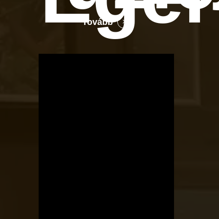
Tovább
OTBike
Kerékpárszerviz