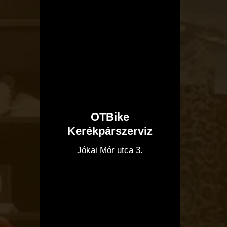
OTBike
Kerékpárszerviz
I
Jókai Mór utca 3.