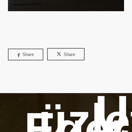
Share
Share
Ú
üzle
Ege