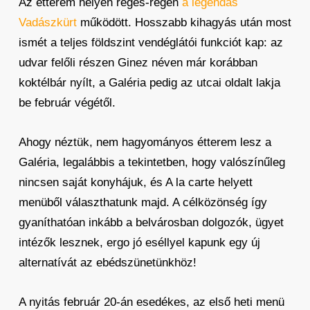
Az étterem helyén réges-régen
a legendás
Vadászkürt
működött. Hosszabb kihagyás után most
ismét a teljes földszint vendéglátói funkciót kap: az
udvar felőli részen Ginez néven már korábban
koktélbár nyílt, a Galéria pedig az utcai oldalt lakja
be február végétől.
Ahogy néztük, nem hagyományos étterem lesz a
Galéria, legalábbis a tekintetben, hogy valószínűleg
nincsen saját konyhájuk, és A la carte helyett
menüből választhatunk majd. A célközönség így
gyaníthatóan inkább a belvárosban dolgozók, ügyet
intézők lesznek, ergo jó eséllyel kapunk egy új
alternatívát az ebédszünetünkhöz!
A nyitás február 20-án esedékes, az első heti menü