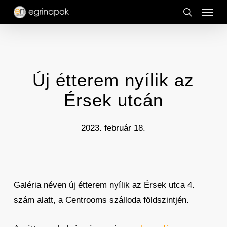
Menu
Skip
to
search
main
content
Új étterem nyílik az
Érsek utcán
2023. február 18.
Galéria néven új étterem nyílik az Érsek utca 4.
szám alatt, a Centrooms szálloda földszintjén.