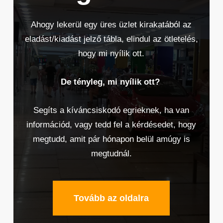
Ahogy lekerül egy üres üzlet kirakatából az
eladást/kiadást jelző tábla, elindul az ötletelés,
hogy mi nyílik ott.
De tényleg, mi nyílik ott?
Segíts a kíváncsiskodó egrieknek, ha van
információd, vagy tedd fel a kérdésedet, hogy
megtudd, amit pár hónapon belül amúgy is
megtudnál.
Tovább az oldalra