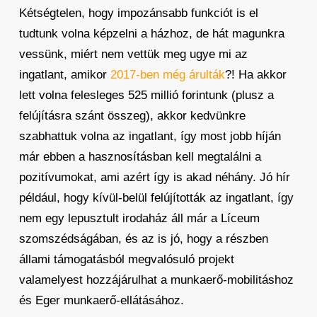
Kétségtelen, hogy impozánsabb funkciót is el
tudtunk volna képzelni a házhoz, de hát magunkra
vessünk, miért nem vettük meg ugye mi az
ingatlant, amikor
2017-ben még árulták
?! Ha akkor
lett volna felesleges 525 millió forintunk (plusz a
felújításra szánt összeg), akkor kedvünkre
szabhattuk volna az ingatlant, így most jobb híján
már ebben a hasznosításban kell megtalálni a
pozitívumokat, ami azért így is akad néhány. Jó hír
például, hogy kívül-belül felújították az ingatlant, így
nem egy lepusztult irodaház áll már a Líceum
szomszédságában, és az is jó, hogy a részben
állami támogatásból megvalósuló projekt
valamelyest hozzájárulhat a munkaerő-mobilitáshoz
és Eger munkaerő-ellátásához.