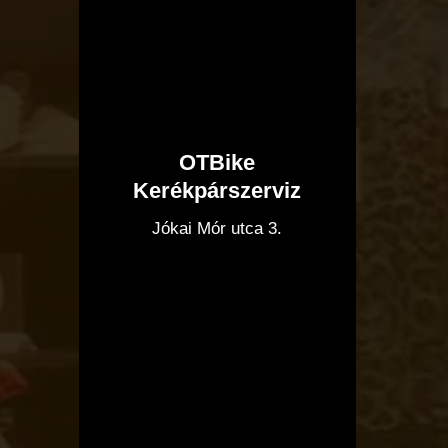
OTBike
Kerékpárszerviz
I
Jókai Mór utca 3.