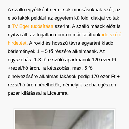
A szálló egyébként nem csak munkásoknak szól, az
első lakók például az egyetem külföldi diákjai voltak
a
TV Eger tudósítása
szerint. A szálló mások előtt is
nyitva áll, az Ingatlan.com-on már találtunk
ide szóló
hirdetést
. A rövid és hosszú távra egyaránt kiadó
bérlemények 1 – 5 fő részére alkalmasak. Az
egyszobás, 1-3 főre szóló apartmanok 120 ezer Ft
+rezsi/hó áron, a kétszobás, max. 5 fő
elhelyezésére alkalmas lakások pedig 170 ezer Ft +
rezsi/hó áron bérelhetők, némelyik szoba egészen
pazar kilátással a Líceumra.