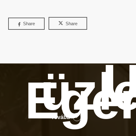
Share
Share
Ú
üzl
Ege
Tovább