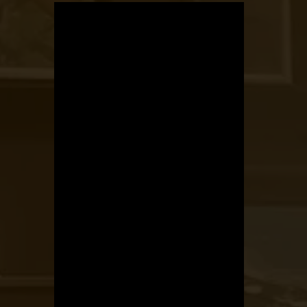
OTBike
Kerékpárszerviz