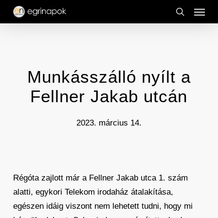
Menu
Skip
to
search
main
content
Munkásszálló nyílt a
Fellner Jakab utcán
2023. március 14.
Régóta zajlott már a Fellner Jakab utca 1. szám
alatti, egykori Telekom irodaház átalakítása,
egészen idáig viszont nem lehetett tudni, hogy mi