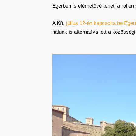
Egerben is elérhetővé teheti a roller
A Kft.
július 12-én kapcsolta be Eger
nálunk is alternatíva lett a közösség
Egy világmér
A rollerezés mindenhol megosztó dol
utcákon, ahogy vérmérséklettől függe
esett volna felrúgni egy szabálytala
egyetértés: valamit kezdeni kell a v
egy kiváló alternatívát a rollerek, 
kínálnak valódi alternatívát az autózá