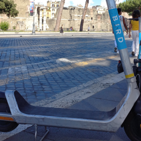
rjük Eger jelenlegi vezetését, de az elvitathatatlan, hogy le
zbérlet mellé érkező rollermegosztó szolgáltatás már-már ol
mit immár 3,5 éve hiányolunk. Mint minden esetben, a döntés
ami máris előre mutatóbb annál a teljesítménynél, amit az eddig
, aligha kétséges. Ami a fő kérdés, hogy mennyire tudjuk k
gerben egyelőre bizakodóak vagyunk.
áthatóak az egri zónák. Temetőinkbe, a Várba és a Szépass
ő hír. A történelmi városmagban, Érsekkertben és a Szépass
i, hogy csak a kijelölt részeken tehetjük le a járgányokat, a
egfontosabb eszköze. Ilyen parkolóból van a Völgy bejáratán
i téren egy, az Érsekkertben kettő. Elsőre fura, hogy példá
tjuk a rollert, ami azért is nagy veszély, mert a Várba meg ug
 eldobálással. Ez még lehet finomításra szorul idővel. A vár
nűleg itt okozza majd a legtöbb kellemetlenséget, amit időve