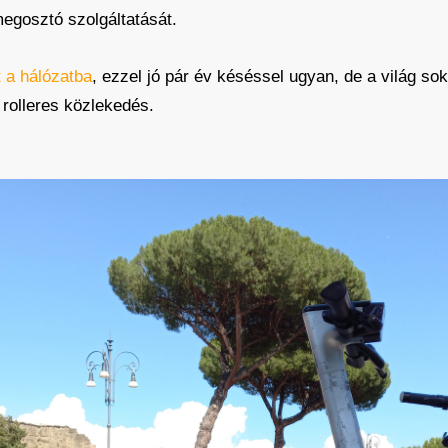
megosztó szolgáltatását.
t a hálózatba
, ezzel jó pár év késéssel ugyan, de a világ s
i rolleres közlekedés.
etű hálózat részévé vált a városunk – Bird rollerek Egerb
og. Talán mindenki egyetért abban, hogy a szétdobált járm
tlenül talán azzal az érzéssel is mindannyian találkoztunk 
n rollerest. Az éremnek van azonban egy másik oldala is, a
árosok közösségi közlekedésével, különben élhetetlenné váln
mert elektromosok, kicsik, könnyen kezelhetőek és viszonylag
s helyett.