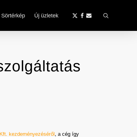
x-
facebook
email
search
Sörtérkép
Új üzletek
twitter
szolgáltatás
 Kft. kezdeményezéséről
, a cég így