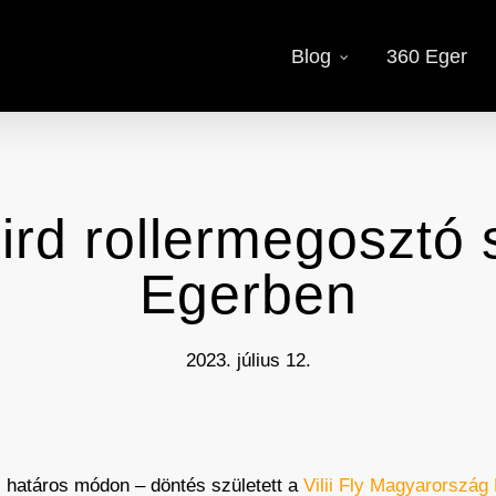
Blog
360 Eger
Bird rollermegosztó 
Egerben
2023. július 12.
l határos módon – döntés született a
Vilii Fly Magyarország