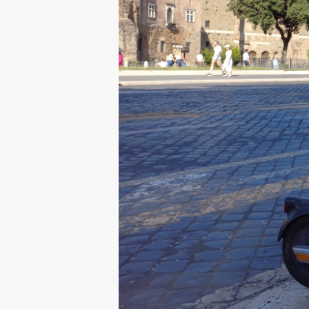
Távol álljon tőlünk, hogy dicsé
tettek valamit. Az ingyenes bus
része lenne, valami olyasmié, a
kirajzolódni látszik egy irány, 
Hogy szükség van a rollermegosztókra
szolgáltatást! Ezzel kapcsolatban E
A szolgáltatás
alkalmazásában
már l
nem lehet behajtani, ami üdvözölend
parkolási tilalom van, ami azt jelent
egyben a rend fenntartásának talán l
(3db), a Dobó téren (3db), a Gárdony
tilalmas rész, így itt bárhol lerakha
valószínűleg sokan élni is fognak az
korlátozások, a rendszer így valószí