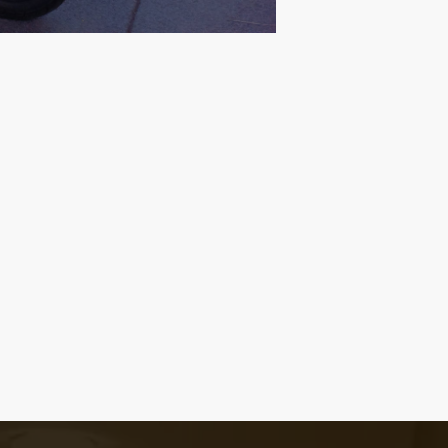
ett, sőt, még Kistálya is rákerült a