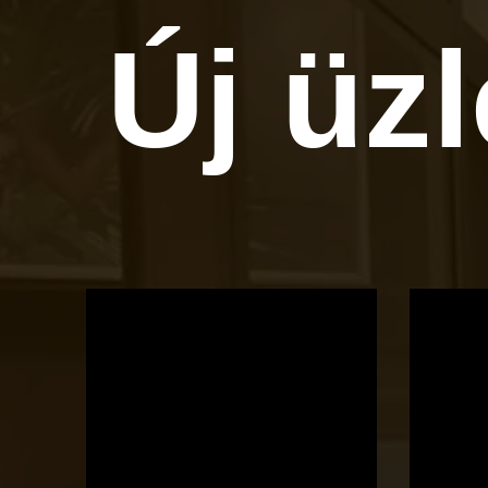
Új üz
OTBike
Kerékpárszerviz