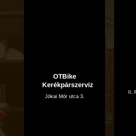
OTBike
Kerékpárszerviz
II.
Jókai Mór utca 3.