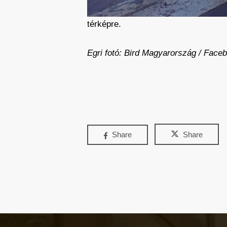
kiterjesztésével is orvosolhatunk. A r
térképre.
Egri fotó: Bird Magyarország / Face
Share
Share