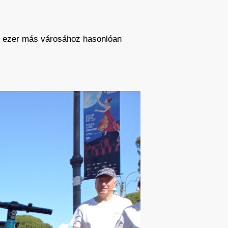
ok ezer más városához hasonlóan
en és Rómában
űvek borzasztóan mutatnak az
már legalább egyszer, amikor jól
miben legalább ugyanekkora az
ak a településeink. Erre jelentenek
 olcsóak, ergo széles rétegnek