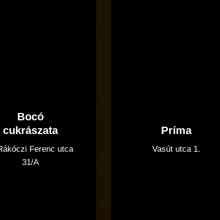
Bocó
Príma
cukrászata
Vasút utca 1.
 Rákóczi Ferenc utca
31/A