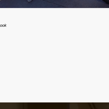
ollerekkel a Bervától a Déli Ipari Parkig a város egésze lefed
book