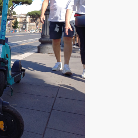
galább a közösségi közlekedés terén
yan, mintha egy városi stratégia
ek itt is vitathatóak, de legalább
 eltelt majd’ 4 év alatt láttunk.
eretek között tartani a
zony-völgy patkó részébe egyáltalán
zony-völgy patkó előtti részében
mi szintén nagyon üdvözölendő hír és
ál kettő, a Széchenyi István utcán
ul a Dobó utca már nem parkolási
ye nem lehet behajtani, szóval
os többi részén nincsenek
l akár a parkolási tilalmas zónák