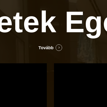
letek
Eg
Tovább
Bocó
Príma
cukrászata