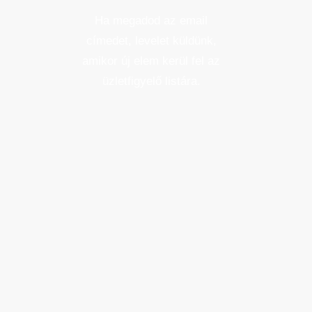
Ha megadod az email
címedet, levelet küldünk,
amikor új elem kerül fel az
üzletfigyelő listára.
Email cím
*