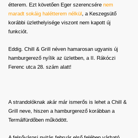
étterem. Ezt követően Eger szerencsére
nem
maradt sokáig halétterem nélkül
, a Keszegsütő
korábbi üzlethelyisége viszont nem kapott új
funkciót.
Eddig. Chill & Grill néven hamarosan ugyanis új
hamburgerező nyílik az üzletben, a II. Rákóczi
Ferenc utca 28. szám alatt!
A strandolóknak akár már ismerős is lehet a Chill &
Grill neve, hiszen a hamburgerező korábban a
Termálfürdőben működött.
A felsővárosi nyitás február első felében várható,