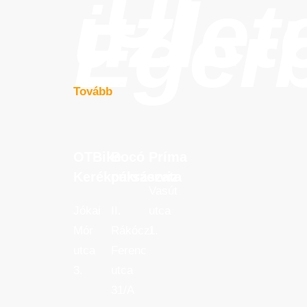
Új
üzlet
Eger
Tovább
OTBike
Bocó
Príma
OTBike
Bocó
Príma
Kerékpárszerviz
cukrászata
Kerékpárszerviz
cukrászata
Vasút
Jókai
II.
utca
Mór
Rákóczi
1.
utca
Ferenc
3.
utca
31/A