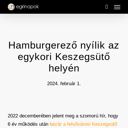
Menu
Skip
to
search
main
content
Hamburgerező nyílik az
egykori Keszegsütő
helyén
2024. február 1.
2022 decemberében jelent meg a szomorú hír, hogy
6 év működés után
bezár a felsővárosi Keszegsütő