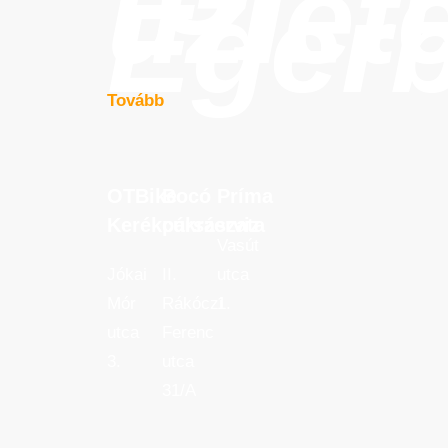
üzlet
Eger
Tovább
OTBike
Bocó
Príma
OTBike
Bocó
Príma
Kerékpárszerviz
cukrászata
Kerékpárszerviz
cukrászata
Vasút
Jókai
II.
utca
Mór
Rákóczi
1.
utca
Ferenc
3.
utca
31/A