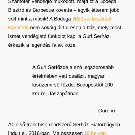
Szantofer Vendéglő működött, majd őt a Bodega
Bisztró és Barbecue követte – egyik étterem jobb
volt mint a másik! A Bodega
2023-as bezárást
követően
nem sokáig állt üresen a ház, mely most
ismét vendéglátó funkciót kap: a Guri Serház
érkezik a legendás falak közé.
A Guri Sörfőzde a szó legszorosabb
értelmében vett családi, magyar
kisüzemi sörfőzde, Budapesttől 100
km-re, Jászapátiban.
Guri.hu
Az első franchise rendszerű Serház Biatorbágyon
indult el, 2016-ban. Ma összesen
19 helyen