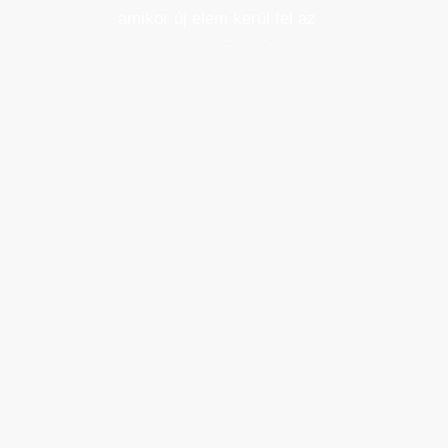
amikor új elem kerül fel az
üzletfigyelő listára.
Email cím
*
Városképi és gazdasági témák