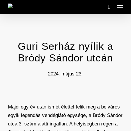
Menu
Skip
to
search
main
content
Guri Serház nyílik a
Bródy Sándor utcán
2024. május 23.
Majd’ egy év után ismét élettel telik meg a belváros
egyik legendás vendéglátó egysége, a Bródy Sándor
utca 3. szám alatti ingatlan. A helyiségben régen a