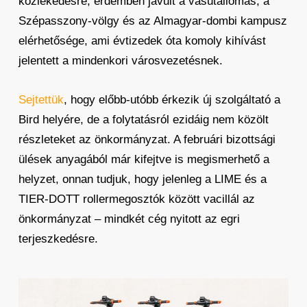
közlekedésre, érdemben javult a vasútállomás, a
Szépasszony-völgy és az Almagyar-dombi kampusz
elérhetősége, ami évtizedek óta komoly kihívást
jelentett a mindenkori városvezetésnek.
Sejtettük
, hogy előbb-utóbb érkezik új szolgáltató a
Bird helyére, de a folytatásról ezidáig nem közölt
részleteket az önkormányzat. A februári bizottsági
ülések anyagából már kifejtve is megismerhető a
helyzet, onnan tudjuk, hogy jelenleg a LIME és a
TIER-DOTT rollermegosztók között vacillál az
önkormányzat – mindkét cég nyitott az egri
terjeszkedésre.