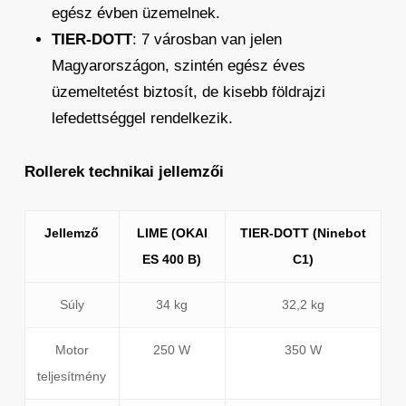
egész évben üzemelnek.
TIER-DOTT
: 7 városban van jelen
Magyarországon, szintén egész éves
üzemeltetést biztosít, de kisebb földrajzi
lefedettséggel rendelkezik.
Rollerek technikai jellemzői
Jellemző
LIME (OKAI
TIER-DOTT (Ninebot
ES 400 B)
C1)
Súly
34 kg
32,2 kg
Motor
250 W
350 W
teljesítmény