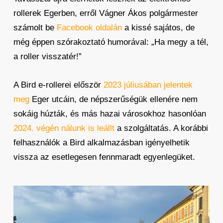
rollerek Egerben, erről Vágner Ákos polgármester
számolt be
Facebook oldalán
a kissé sajátos, de
még éppen szórakoztató humorával: „Ha megy a tél,
a roller visszatér!”
A Bird e-rollerei először
2023 júliusában jelentek
meg
Eger utcáin, de népszerűségük ellenére nem
sokáig húzták, és más hazai városokhoz hasonlóan
2024. végén nálunk is leállt
a szolgáltatás. A korábbi
felhasználók a Bird alkalmazásban igényelhetik
vissza az esetlegesen fennmaradt egyenlegüket.