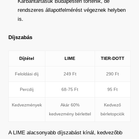
Karbantartásuk Budapesten történik, de
rendszeres állapotfelmérést végeznek helyben
is.
Díjszabás
Díjtétel
LIME
TIER-DOTT
Feloldási díj
249 Ft
290 Ft
Percdíj
68-75 Ft
95 Ft
Kedvezmények
Akár 60%
Kedvező
kedvezmény bérlettel
bérletopciók
A LIME alacsonyabb díjszabást kínál, kedvezőbb