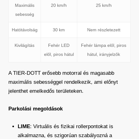
Maximális
20 km/h
25 km/h
sebesség
Hatótávolság
30 km
Nem részletezett
Kivilágítás
Fehér LED
Fehér lámpa elől, piros
elől, piros hátul
hátul, irányjelzők
A TIER-DOTT erősebb motorral és magasabb
maximális sebességgel rendelkezik, ami előnyt
jelenthet emelkedős területeken.
Parkolási megoldások
LIME
: Virtuális és fizikai rollerpontokat is
alkalmazna, és szigorúan szabályozná a