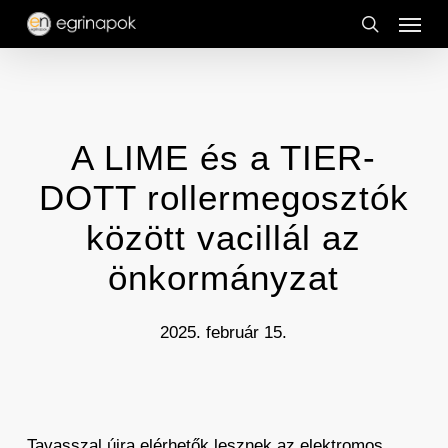
Menu
Skip
to
search
main
content
A LIME és a TIER-
DOTT rollermegosztók
között vacillál az
önkormányzat
2025. február 15.
Tavasszal újra elérhetők lesznek az elektromos