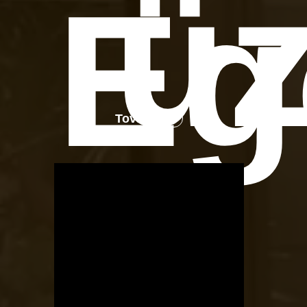
üz
Eg
Tovább
OTBike
Kerékpárszerviz