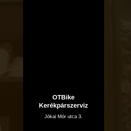
OTBike
Kerékpárszerviz
I
Jókai Mór utca 3.