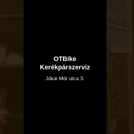
OTBike
Kerékpárszerviz
I
Jókai Mór utca 3.