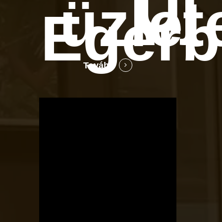
Új
üzlet
Egerb
Tovább
OTBike
Kerékpárszerviz