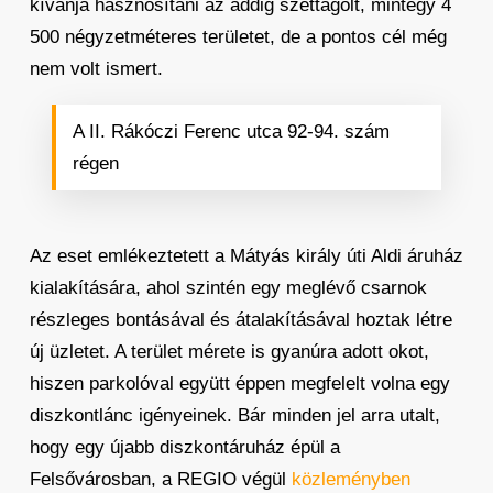
kívánja hasznosítani az addig széttagolt, mintegy 4
500 négyzetméteres területet, de a pontos cél még
nem volt ismert.
A II. Rákóczi Ferenc utca 92-94. szám
régen
Az eset emlékeztetett a Mátyás király úti Aldi áruház
kialakítására, ahol szintén egy meglévő csarnok
részleges bontásával és átalakításával hoztak létre
új üzletet. A terület mérete is gyanúra adott okot,
hiszen parkolóval együtt éppen megfelelt volna egy
diszkontlánc igényeinek. Bár minden jel arra utalt,
hogy egy újabb diszkontáruház épül a
Felsővárosban, a REGIO végül
közleményben