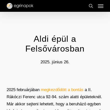
Menu
Skip
to
search
main
content
Aldi épül a
Felsővárosban
2025. június 26.
2025 februárjában
megkezdődött a bontás
a II.
Rákóczi Ferenc utca 92-94. szám alatti épületeknél.
Már akkor sejteni lehetett, hogy a beruházó egyben