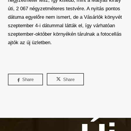
négyzetméter lesz, így kisebb, mint a Mátyás király
úti, 2 067 négyzetméteres testvére. A nyitás pontos
dátuma egyelőre nem ismert, de a Vásárlók könyvét
szeptember 4-i dátummal látták el, így várhatóan
szeptember-október környékén tárulnak a fotocellás
ajtók az új üzletben.
Share
Share