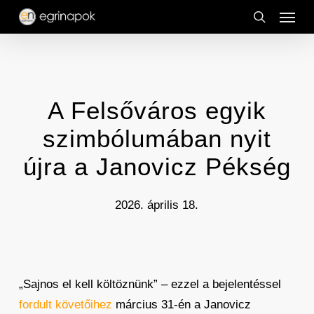
Menu
Skip
to
search
main
content
A Felsőváros egyik
szimbólumában nyit
újra a Janovicz Pékség
2026. április 18.
„Sajnos el kell költöznünk” – ezzel a bejelentéssel
fordult követőihez
március 31-én a Janovicz