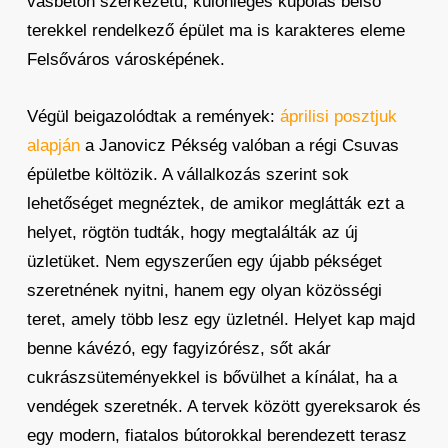
vasbeton szerkezetű, különleges kupolás belső
terekkel rendelkező épület ma is karakteres eleme
Felsőváros városképének.
Végül beigazolódtak a remények:
áprilisi posztjuk
alapján
a Janovicz Pékség valóban a régi Csuvas
épületbe költözik. A vállalkozás szerint sok
lehetőséget megnéztek, de amikor meglátták ezt a
helyet, rögtön tudták, hogy megtalálták az új
üzletüket. Nem egyszerűen egy újabb pékséget
szeretnének nyitni, hanem egy olyan közösségi
teret, amely több lesz egy üzletnél. Helyet kap majd
benne kávézó, egy fagyizórész, sőt akár
cukrászsüteményekkel is bővülhet a kínálat, ha a
vendégek szeretnék. A tervek között gyereksarok és
egy modern, fiatalos bútorokkal berendezett terasz