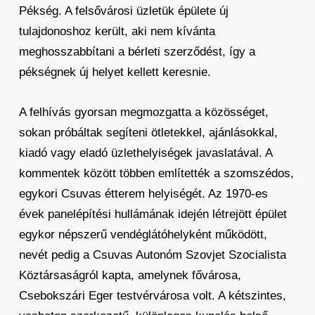
Pékség. A felsővárosi üzletük épülete új
tulajdonoshoz került, aki nem kívánta
meghosszabbítani a bérleti szerződést, így a
pékségnek új helyet kellett keresnie.
A felhívás gyorsan megmozgatta a közösséget,
sokan próbáltak segíteni ötletekkel, ajánlásokkal,
kiadó vagy eladó üzlethelyiségek javaslatával. A
kommentek között többen említették a szomszédos,
egykori Csuvas étterem helyiségét. Az 1970-es
évek panelépítési hullámának idején létrejött épület
egykor népszerű vendéglátóhelyként működött,
nevét pedig a Csuvas Autonóm Szovjet Szocialista
Köztársaságról kapta, amelynek fővárosa,
Csebokszári Eger testvérvárosa volt. A kétszintes,