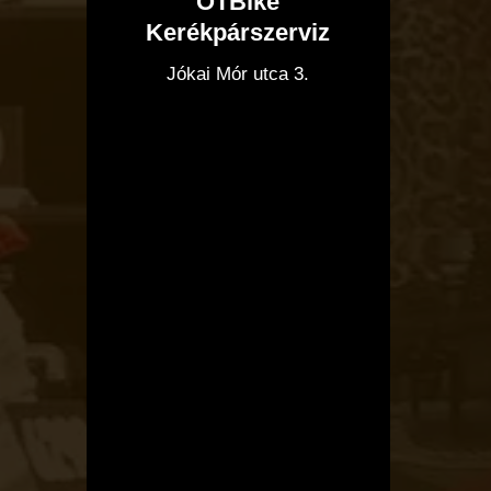
OTBike
Kerékpárszerviz
I
Jókai Mór utca 3.