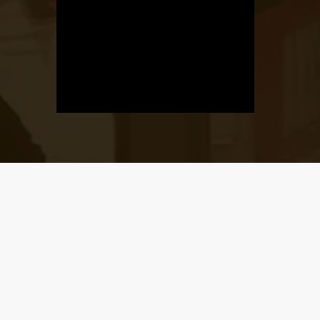
Üzletnyitás
értesítő
Ha megadod az email címedet,
levelet küldünk, amikor új elem kerül
fel az üzletfigyelő listára.
Email cím
*