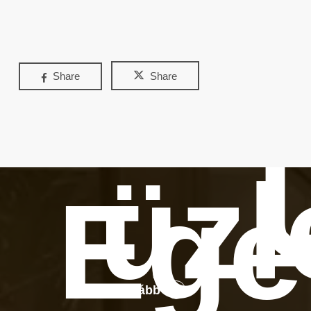
Share
Share
üzl
Ege
Tovább