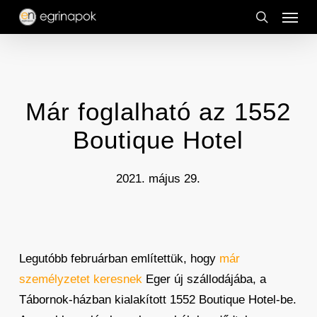
Menu
Skip
to
search
main
content
Már foglalható az 1552
Boutique Hotel
2021. május 29.
Legutóbb februárban említettük, hogy
már
személyzetet keresnek
Eger új szállodájába, a
Tábornok-házban kialakított 1552 Boutique Hotel-be.