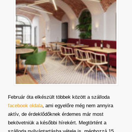
Február óta elkészült többek között a szálloda
facebook oldala
, ami egyelőre még nem annyira
aktív, de érdeklődőknek érdemes már most
bekövetniük a későbbi hírekért. Megtörtént a
szálloda nyilvántartásba vétele is, méghozzá 15