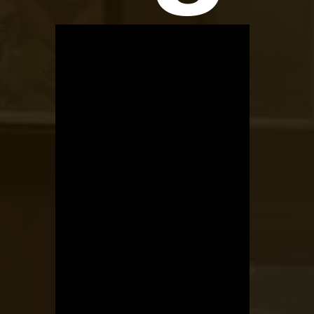
OTBike
Kerékpárszerviz