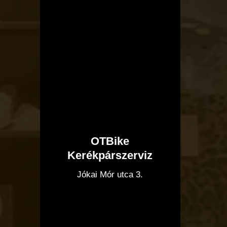
OTBike
Kerékpárszerviz
I
Jókai Mór utca 3.