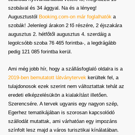
szobával és 34 ággyal. Na és a lényeg!
Augusztustól
Booking.com-on már foglalhatók
a
szobák! Jelenlegi árakon 2 fő részére, 2 éjszakára
augusztus 2. hétfőtől augusztus 4. szerdáig a
legolcsóbb szoba 76 465 forintba-, a legdrágább
pedig 121 085 forintba kerül.
Ami még jobb hír, hogy a szállásfoglaló oldalra is a
2019-ben bemutatott látványtervek
kerültek fel, a
tulajdonosok ezek szerint nem változtattak tehát az
eredeti elképzelésükön a kialakítást illetően.
Szerencsére. A tervek ugyanis egy nagyon szép,
Egerhez tematikájában is szorosan kapcsolódó
szállodát mutattak, ami várhatóan egy impozáns
színfolt lesz majd a város turisztikai kínálatában.