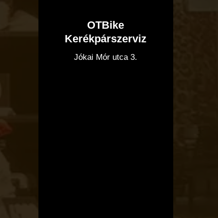
OTBike
Kerékpárszerviz
I
Jókai Mór utca 3.