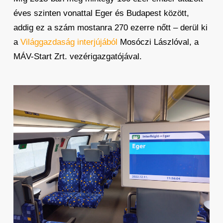
éves szinten vonattal Eger és Budapest között,
addig ez a szám mostanra 270 ezerre nőtt – derül ki
a
Világgazdaság interjújából
Mosóczi Lászlóval, a
MÁV-Start Zrt. vezérigazgatójával.