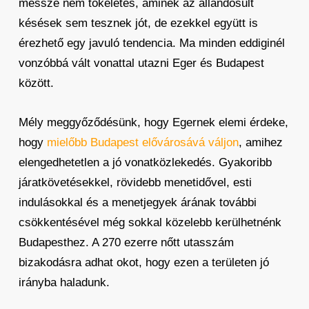
messze nem tökéletes, aminek az állandósult
késések sem tesznek jót, de ezekkel együtt is
érezhető egy javuló tendencia. Ma minden eddiginél
vonzóbbá vált vonattal utazni Eger és Budapest
között.
Mély meggyőződésünk, hogy Egernek elemi érdeke,
hogy
mielőbb Budapest elővárosává váljon
, amihez
elengedhetetlen a jó vonatközlekedés. Gyakoribb
járatkövetésekkel, rövidebb menetidővel, esti
indulásokkal és a menetjegyek árának további
csökkentésével még sokkal közelebb kerülhetnénk
Budapesthez. A 270 ezerre nőtt utasszám
bizakodásra adhat okot, hogy ezen a területen jó
irányba haladunk.