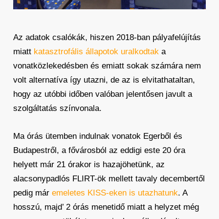
Az adatok csalókák, hiszen 2018-ban pályafelújítás
miatt
katasztrofális állapotok uralkodtak
a
vonatközlekedésben és emiatt sokak számára nem
volt alternatíva így utazni, de az is elvitathataltan,
hogy az utóbbi időben valóban jelentősen javult a
szolgáltatás színvonala.
Ma órás ütemben indulnak vonatok Egerből és
Budapestről, a fővárosból az eddigi este 20 óra
helyett már 21 órakor is hazajöhetünk, az
alacsonypadlós FLIRT-ök mellett tavaly decembertől
pedig már
emeletes KISS-eken is utazhatunk
. A
hosszú, majd’ 2 órás menetidő miatt a helyzet még