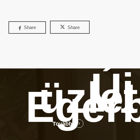
Share
Share
Új
üzle
Eger
Tovább