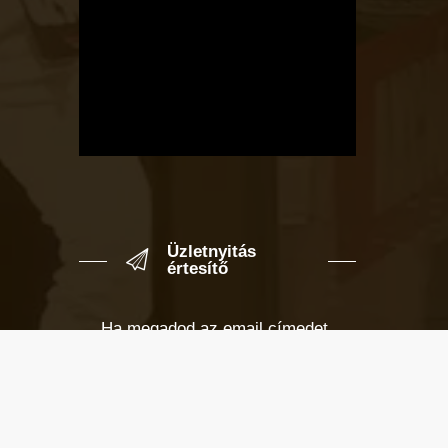
Üzletnyitás
értesítő
Ha megadod az email címedet,
levelet küldünk, amikor új elem kerül
fel az üzletfigyelő listára.
Email cím
*