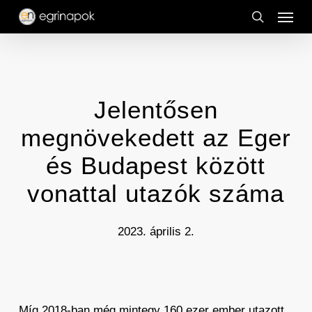
Menu
Skip
to
search
main
content
Jelentősen
megnövekedett az Eger
és Budapest között
vonattal utazók száma
2023. április 2.
Míg 2018-ban még mintegy 160 ezer ember utazott