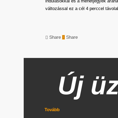
indulásokkal és a menetjegyek árán
változással ez a cél 4 perccel távola
Share
Share
Új ü
Tovább