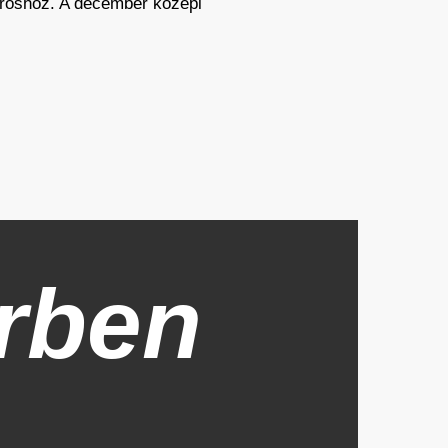
ároshoz. A december közepi
rben