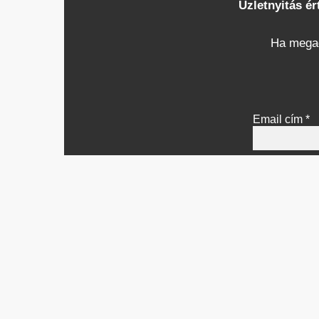
Üzletnyitás ér
Ha megad
Email cím
*