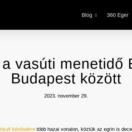
Blog
360 Eger
a vasúti menetidő 
Budapest között
2023. november 29.
dósult késésekre
több hazai vonalon, köztük az egrin is dec