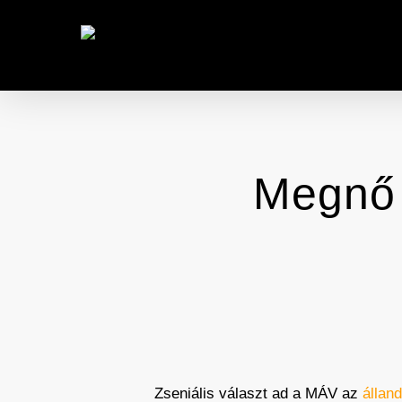
Skip
to
main
content
Megnő 
Zseniális választ ad a MÁV az
állan