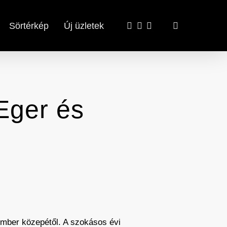
x-
facebook
email
search
Sörtérkép
Új üzletek
twitter
Eger és
ember közepétől. A szokásos évi