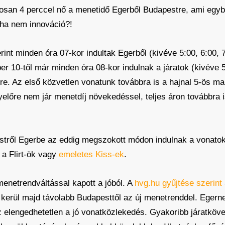
san 4 perccel nő a menetidő Egerből Budapestre, ami egyben
 ha nem innováció?!
int minden óra 07-kor indultak Egerből (kivéve 5:00, 6:00, 
r 10-től már minden óra 08-kor indulnak a járatok (kivéve 5
e. Az első közvetlen vonatunk továbbra is a hajnal 5-ös mar
előre nem jár menetdíj növekedéssel, teljes áron továbbra i
stről Egerbe az eddig megszokott módon indulnak a vonatok,
 a Flirt-ök vagy
emeletes Kiss-ek
.
enetrendváltással kapott a jóból. A
hvg.hu gyűjtése szerint
 kerül majd távolabb Budapesttől az új menetrenddel. Egern
z elengedhetetlen a jó vonatközlekedés. Gyakoribb járatköve