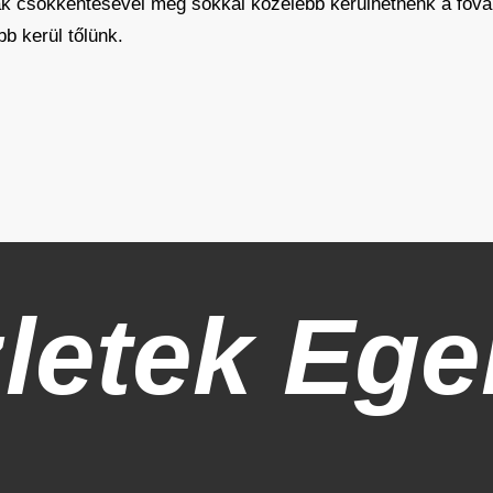
ak csökkentésével még sokkal közelebb kerülhetnénk a főv
bb kerül tőlünk.
zletek
Ege