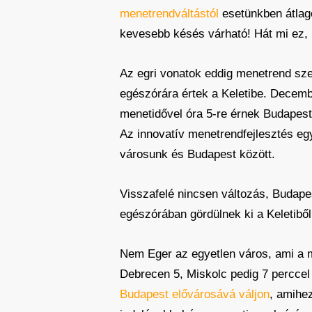
menetrendváltástól
esetünkben átlago
kevesebb késés várható! Hát mi ez,
Az egri vonatok eddig menetrend szer
egészórára értek a Keletibe. Decembe
menetidővel óra 5-re érnek Budapestr
Az innovatív menetrendfejlesztés egy
városunk és Budapest között.
Visszafelé nincsen változás, Budape
egészórában gördülnek ki a Keletiből
Nem Eger az egyetlen város, ami a m
Debrecen 5, Miskolc pedig 7 perccel
Budapest elővárosává váljon
, amihe