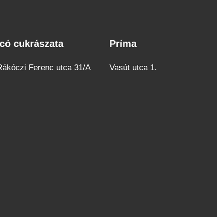
có cukrászata
Príma
có
Príma
rászata
 Rákóczi Ferenc utca 31/A
Vasút utca 1.