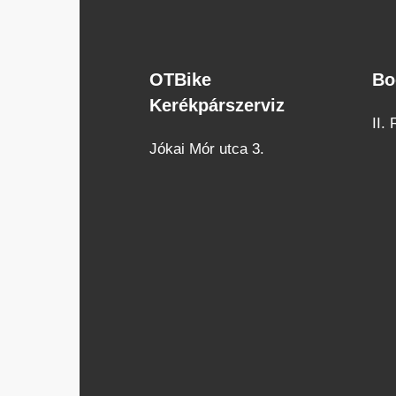
OTBike
Bo
OTBike
Bo
Kerékpárszerviz
Kerékpárszerviz
cuk
II.
Jókai Mór utca 3.