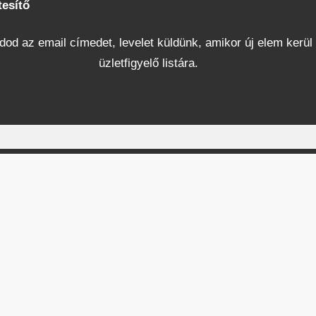
tesítő
od az email címedet, levelet küldünk, amikor új elem kerül 
üzletfigyelő listára.
Városképi és gazdasági témák