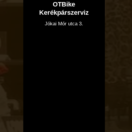
OTBike
Kerékpárszerviz
I
Jókai Mór utca 3.