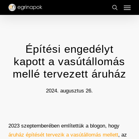
Menu
Skip
to
search
main
content
Építési engedélyt
kapott a vasútállomás
mellé tervezett áruház
2024. augusztus 26.
2023 szeptemberében említettük a blogon, hogy
áruház építését tervezik a vasútállomás mellett
, az