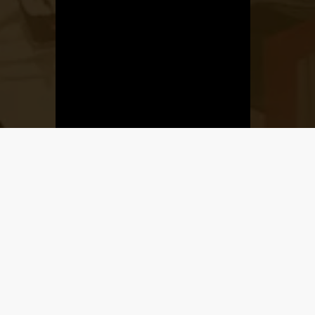
Üzletnyitás
értesítő
Ha megadod az email címedet,
levelet küldünk, amikor új elem kerül