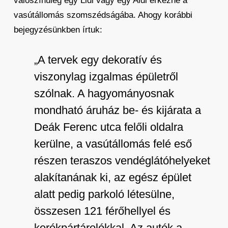
valószínűleg egy Lidl vagy egy Aldi érkezne a
vasútállomás szomszédságába. Ahogy korábbi
bejegyzésünkben írtuk:
„A tervek egy dekoratív és
viszonylag izgalmas épületről
szólnak. A hagyományosnak
mondható áruház be- és kijárata a
Deák Ferenc utca felőli oldalra
kerülne, a vasútállomás felé eső
részen teraszos vendéglátóhelyeket
alakítanának ki, az egész épület
alatt pedig parkoló létesülne,
összesen 121 férőhellyel és
kerékpártárolókkal. Az autók a