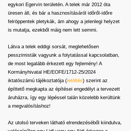
egykori Egervin területén. A telek már 2012 óta
üresen áll, és bár a hasznosításáról időről-időre
felröppentek pletykák, ám ahogy a jelenlegi helyzet
is mutatja, ezekből máig nem lett semmi.
Látva a telek eddigi sorsát, meglehetősen
pesszimisták vagyunk a folytatással kapcsolatban,
de most legalább érkezett egy fejlemény! A
Kormányhivatal HE/EOFE/1712-25/2024
iktatószámú tájékoztatója (
letöltés
) szerint az
építtető megkapta az építései engedélyt a tervezett
áruházra, így egy lépéssel talán közelebb kerültünk
a megvalósításhoz!
Az utolsó terveken látható elrendezéséből kiindulva,