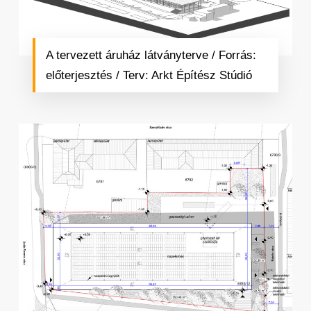
A tervezett áruház látványterve / Forrás:
előterjesztés / Terv: Arkt Építész Stúdió