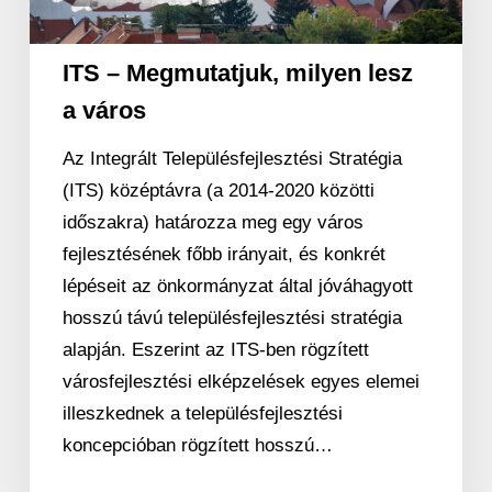
a
város
ITS – Megmutatjuk, milyen lesz
a város
Az Integrált Településfejlesztési Stratégia
(ITS) középtávra (a 2014‐2020 közötti
időszakra) határozza meg egy város
fejlesztésének főbb irányait, és konkrét
lépéseit az önkormányzat által jóváhagyott
hosszú távú településfejlesztési stratégia
alapján. Eszerint az ITS‐ben rögzített
városfejlesztési elképzelések egyes elemei
illeszkednek a településfejlesztési
koncepcióban rögzített hosszú…