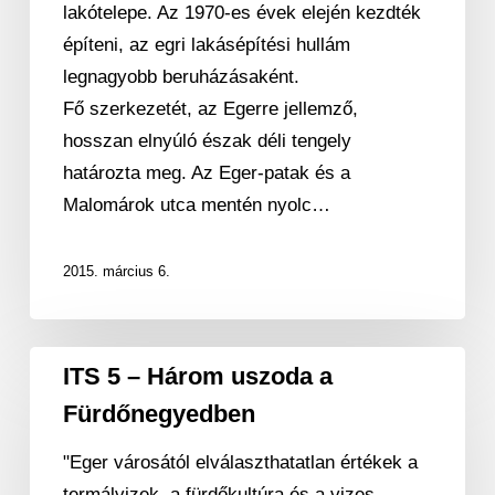
lakótelepe. Az 1970‐es évek elején kezdték
építeni, az egri lakásépítési hullám
legnagyobb beruházásaként.
Fő szerkezetét, az Egerre jellemző,
hosszan elnyúló észak déli tengely
határozta meg. Az Eger‐patak és a
Malomárok utca mentén nyolc…
2015. március 6.
ITS
ITS 5 – Három uszoda a
5
Fürdőnegyedben
–
Három
"Eger városától elválaszthatatlan értékek a
uszoda
termálvizek, a fürdőkultúra és a vizes