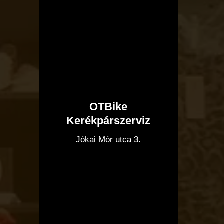
OTBike
Kerékpárszerviz
I
Jókai Mór utca 3.