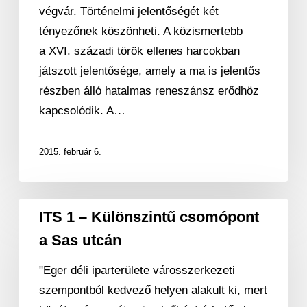
palota
végvár. Történelmi jelentőségét két
tényezőnek köszönheti. A közismertebb
a XVI. századi török ellenes harcokban
játszott jelentősége, amely a ma is jelentős
részben álló hatalmas reneszánsz erődhöz
kapcsolódik. A…
2015. február 6.
ITS
ITS 1 – Különszintű csomópont
1
a Sas utcán
–
Különszintű
"Eger déli iparterülete városszerkezeti
csomópont
szempontból kedvező helyen alakult ki, mert