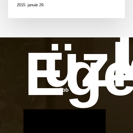
2015. január 29.
üzl
Ege
Tovább
OTBike
Kerékpárszerviz