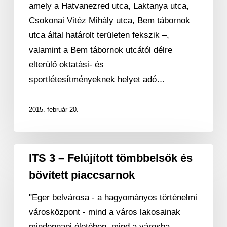
amely a Hatvanezred utca, Laktanya utca,
szerepben
Csokonai Vitéz Mihály utca, Bem tábornok
a
utca által határolt területen fekszik –,
laktanya
valamint a Bem tábornok utcától délre
elterülő oktatási‐ és
sportlétesítményeknek helyet adó…
2015. február 20.
ITS
ITS 3 – Felújított tömbbelsők és
3
bővített piaccsarnok
–
Felújított
"Eger belvárosa ‐ a hagyományos történelmi
tömbbelsők
városközpont ‐ mind a város lakosainak
és
mindennapi életében, mind a városba