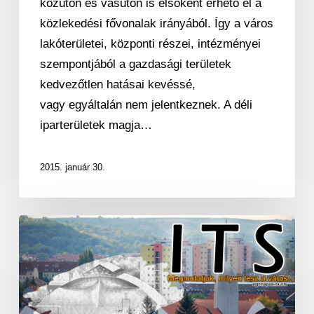
a
közúton és vasúton is elsőként érhető el a
Sas
közlekedési fővonalak irányából. Így a város
utcán
lakóterületei, központi részei, intézményei
szempontjából a gazdasági területek
kedvezőtlen hatásai kevéssé,
vagy egyáltalán nem jelentkeznek. A déli
iparterületek magja…
2015. január 30.
ITS
–
Megmutatjuk,
milyen
lesz