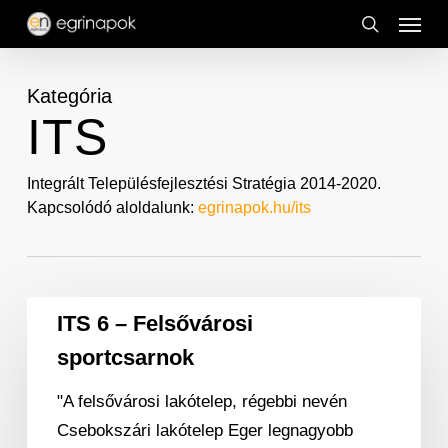
Menu
Skip
to
search
main
Kategória
content
ITS
Integrált Településfejlesztési Stratégia 2014-2020.
Kapcsolódó aloldalunk:
egrinapok.hu/its
ITS
ITS 6 – Felsővárosi
6
sportcsarnok
–
Felsővárosi
"A felsővárosi lakótelep, régebbi nevén
sportcsarnok
Csebokszári lakótelep Eger legnagyobb