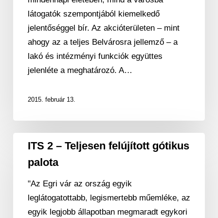
bővített
látogatók szempontjából kiemelkedő
piaccsarnok
jelentőséggel bír. Az akcióterületen – mint
ahogy az a teljes Belvárosra jellemző – a
lakó és intézményi funkciók együttes
jelenléte a meghatározó. A…
2015. február 13.
ITS
ITS 2 – Teljesen felújított gótikus
2
palota
–
Teljesen
"Az Egri vár az ország egyik
felújított
leglátogatottabb, legismertebb műemléke, az
gótikus
egyik legjobb állapotban megmaradt egykori