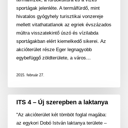
a
sportágak jelenléte. A termálfürdő, mint
Fürdőnegyedben
hivatalos gyógyhely turisztikai vonzereje
mellett vitathatatlanok az egriek évszázados
múltra visszatekintő úszó és vízilabda
sportágakban elért kiemelkedő sikerei. Az
akcióterület része Eger legnagyobb
egybefüggő zöldterülete, a város…
2015. február 27.
ITS
ITS 4 – Új szerepben a laktanya
4
"Az akcióterület két tömböt foglal magába:
–
az egykori Dobó István laktanya területe –
Új